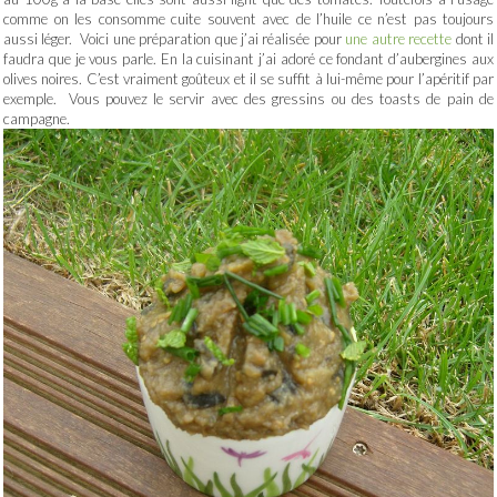
comme on les consomme cuite souvent avec de l’huile ce n’est pas toujours
aussi léger. Voici une préparation que j’ai réalisée pour
une autre recette
dont il
faudra que je vous parle. En la cuisinant j’ai adoré ce fondant d’aubergines aux
olives noires. C’est vraiment goûteux et il se suffit à lui-même pour l’apéritif par
exemple. Vous pouvez le servir avec des gressins ou des toasts de pain de
campagne.