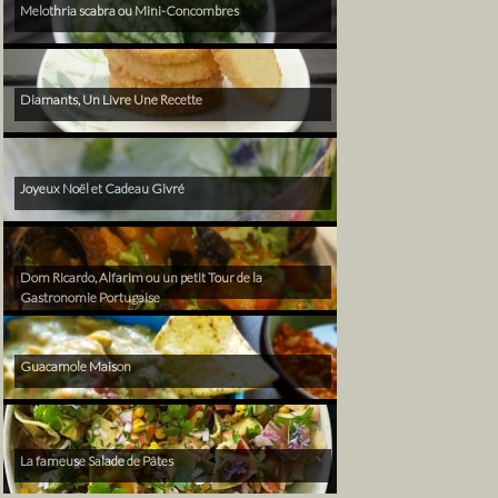
Melothria scabra ou Mini-Concombres
Diamants, Un Livre Une Recette
Joyeux Noël et Cadeau Givré
Dom Ricardo, Alfarim ou un petit Tour de la
Gastronomie Portugaise
Guacamole Maison
La fameuse Salade de Pâtes