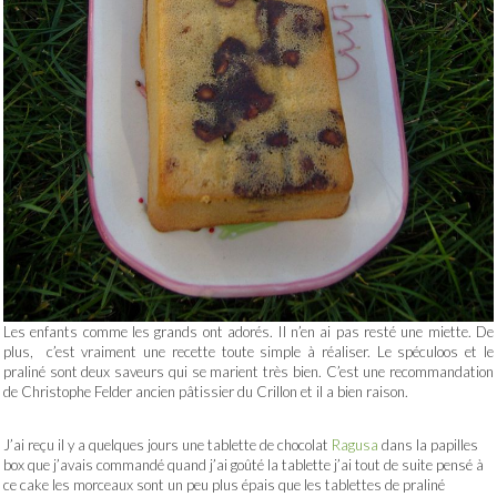
Les enfants comme les grands ont adorés. Il n’en ai pas resté une miette. De
plus, c’est vraiment une recette toute simple à réaliser. Le spéculoos et le
praliné sont deux saveurs qui se marient très bien. C’est une recommandation
de Christophe Felder ancien pâtissier du Crillon et il a bien raison.
J’ai reçu il y a quelques jours une tablette de chocolat
Ragusa
dans la papilles
box que j’avais commandé quand j’ai goûté la tablette j’ai tout de suite pensé à
ce cake les morceaux sont un peu plus épais que les tablettes de praliné