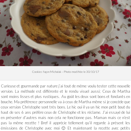
Cookies façon Michalak – Photo modifiée le 30/10/17
Curieuse et gourmande par nature j’ai tout de même voulu tester cette nouvelle
version. La méthode est différente et le rendu visuel aussi; Ceux de Martha
sont moins lisses et plus rustiques. Au goût les deux sont bons et fondants en
bouche. Ma préférence personnelle va à ceux de Martha même si je concède que
ceux version Christophe sont très bons. Le hic oui il ya un hic mon petit bout du
haut de ses 6 ans préfère ceux de Christophe et les réclame. J’ai essayé de lui
en présenter d’autres mais non cela ne fonctionne pas. Maman mais ce n’est
pas la même recette ! Bref il apprécie tellement qu’il regarde à présent les
émissions de Christophe avec moi 🙂 Et maintenant la recette avec petits