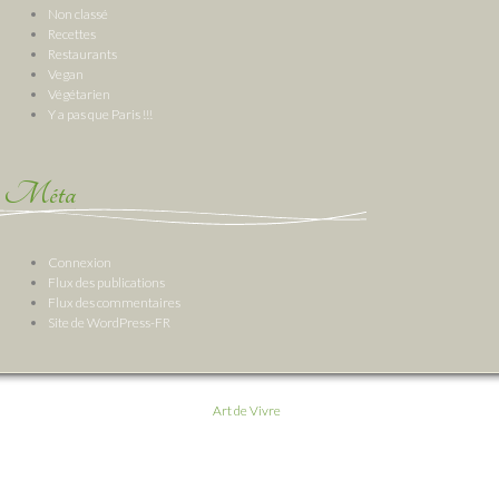
Non classé
Recettes
Restaurants
Vegan
Végétarien
Y a pas que Paris !!!
Méta
Connexion
Flux des publications
Flux des commentaires
Site de WordPress-FR
Art de Vivre