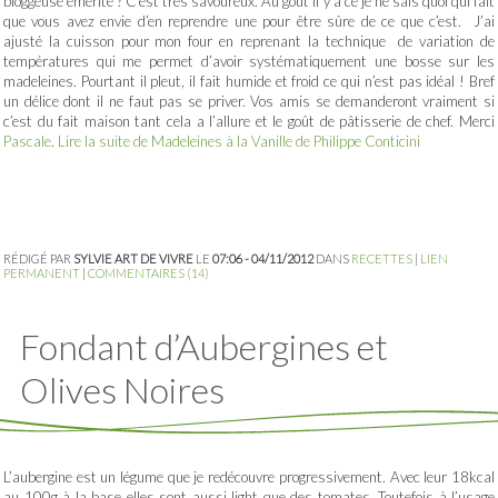
bloggeuse émérite ? C’est très savoureux. Au goût il y a ce je ne sais quoi qui fait
que vous avez envie d’en reprendre une pour être sûre de ce que c’est. J’ai
ajusté la cuisson pour mon four en reprenant la technique de variation de
températures qui me permet d’avoir systématiquement une bosse sur les
madeleines. Pourtant il pleut, il fait humide et froid ce qui n’est pas idéal ! Bref
un délice dont il ne faut pas se priver. Vos amis se demanderont vraiment si
c’est du fait maison tant cela a l’allure et le goût de pâtisserie de chef. Merci
Pascale
.
Lire la suite de Madeleines à la Vanille de Philippe Conticini
RÉDIGÉ PAR
SYLVIE ART DE VIVRE
LE
07:06 - 04/11/2012
DANS
RECETTES
|
LIEN
PERMANENT
|
COMMENTAIRES (14)
Fondant d’Aubergines et
Olives Noires
L’aubergine est un légume que je redécouvre progressivement. Avec leur 18kcal
au 100g à la base elles sont aussi light que des tomates. Toutefois à l’usage