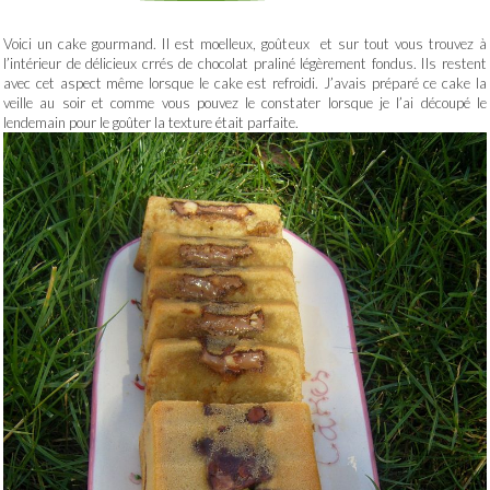
Voici un cake gourmand. Il est moelleux, goûteux et sur tout vous trouvez à
l’intérieur de délicieux crrés de chocolat praliné légèrement fondus. Ils restent
avec cet aspect même lorsque le cake est refroidi. J’avais préparé ce cake la
veille au soir et comme vous pouvez le constater lorsque je l’ai découpé le
lendemain pour le goûter la texture était parfaite.