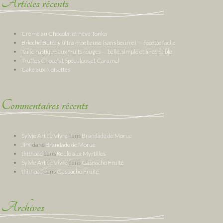
Articles récents
Crème au Chocolat et Fève Tonka
Brioche Butchy ultra moelleuse (sans beurre) — recette facile
Tarte rustique aux fruits rouges — belle, simple et irrésistible
Truffes Chocolat Spéculoos et Caramel
Cake aux Noisettes
Commentaires récents
Sylvie Art de Vivre
dans
Brandade de Morue
JPK
dans
Brandade de Morue
thithoad
dans
Roulé aux Myrtilles
Sylvie Art de Vivre
dans
Gaspacho Fruité
thithoad
dans
Gaspacho Fruité
Archives