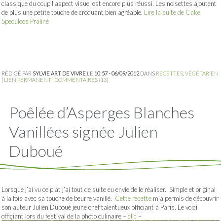
classique du coup l’aspect visuel est encore plus réussi. Les noisettes ajoutent
de plus une petite touche de croquant bien agréable.
Lire la suite de Cake
Speculoos Praliné
RÉDIGÉ PAR
SYLVIE ART DE VIVRE
LE
10:57 - 06/09/2012
DANS
RECETTES
,
VÉGÉTARIEN
|
LIEN PERMANENT
|
COMMENTAIRES (13)
Poêlée d’Asperges Blanches
Vanillées signée Julien
Duboué
Lorsque j’ai vu ce plat j’ai tout de suite eu envie de le réaliser. Simple et original
à la fois avec sa touche de beurre vanillé.
Cette recette
m’a permis de découvrir
son auteur Julien Duboué jeune chef talentueux officiant à Paris. Le voici
offiçiant lors du festival de la photo culinaire –
clic
–