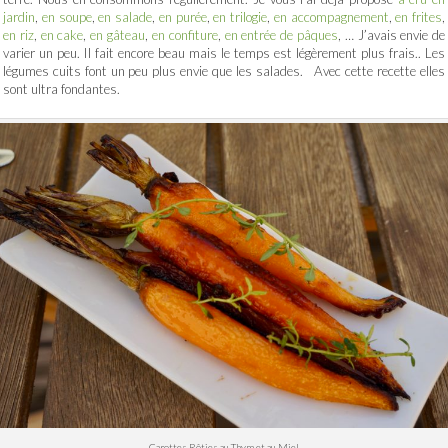
jardin
,
en soupe
,
en salade
,
en purée
,
en trilogie
,
en accompagnement
,
en frites
,
en riz
,
en cake
,
en gâteau
,
en confiture
,
en entrée de pâques
, … J’avais envie de
varier un peu. Il fait encore beau mais le temps est légèrement plus frais.. Les
légumes cuits font un peu plus envie que les salades. Avec cette recette elles
sont ultra fondantes.
Carottes Rôties au Thym et au Miel