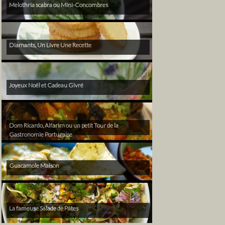
Melothria scabra ou Mini-Concombres
Diamants, Un Livre Une Recette
Joyeux Noël et Cadeau Givré
Dom Ricardo, Alfarim ou un petit Tour de la
Gastronomie Portugaise
Guacamole Maison
La fameuse Salade de Pâtes