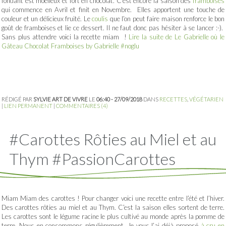
fondant est moelleux et fort en chocolat. C’est encore la saison des
framboises
qui commence en Avril et finit en Novembre. Elles apportent une touche de
couleur et un délicieux fruité. Le
coulis
que l’on peut faire maison renforce le bon
goût de framboises et lie ce dessert. Il ne faut donc pas hésiter à se lancer :-).
Sans plus attendre voici la recette miam !
Lire la suite de Le Gabrielle où le
Gâteau Chocolat Framboises by Gabrielle #noglu
RÉDIGÉ PAR
SYLVIE ART DE VIVRE
LE
06:40 - 27/09/2018
DANS
RECETTES
,
VÉGÉTARIEN
|
LIEN PERMANENT
|
COMMENTAIRES (4)
#Carottes Rôties au Miel et au
Thym #PassionCarottes
Miam Miam des carottes ! Pour changer voici une recette entre l’été et l’hiver.
Des carottes rôties au miel et au Thym. C’est la saison elles sortent de terre.
Les carottes sont le légume racine le plus cultivé au monde après la pomme de
terre. Nous en consommons régulièrement. Je vous l’ai déjà proposé
à cru en