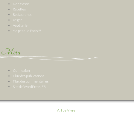
Non classé
Recettes
Restaurants
Vegan
Végétarien
Y a pas que Paris !!!
Méta
Connexion
Flux des publications
Flux des commentaires
Site de WordPress-FR
Art de Vivre