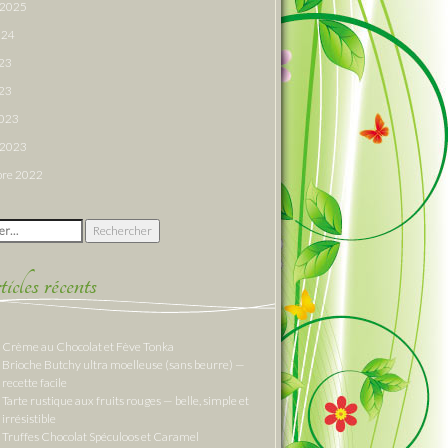
r 2025
024
023
23
2023
r 2023
re 2022
 :
cles récents
Crème au Chocolat et Fève Tonka
Brioche Butchy ultra moelleuse (sans beurre) —
recette facile
Tarte rustique aux fruits rouges — belle, simple et
irrésistible
Truffes Chocolat Spéculoos et Caramel