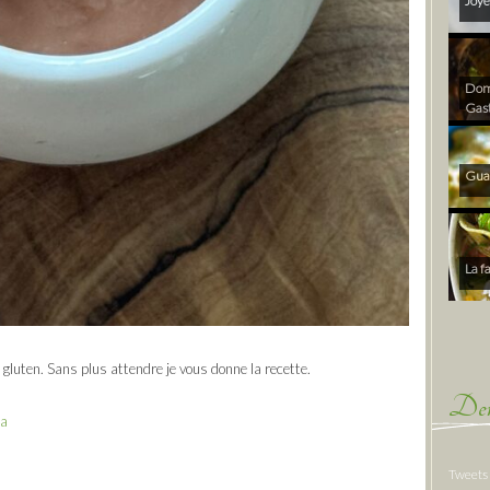
Joye
Dom 
Gas
Gua
La f
gluten. Sans plus attendre je vous donne la recette.
Der
ka
Tweets