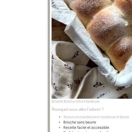
Brioche Butchy Ultra Moelleuse
Pourquoi vous allez l’adorer ?
Texture incroyablement moelleuse et filante
Brioche sans beurre
Recette facile et accessible