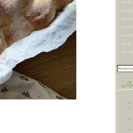
févrie
avril 2
juin 2
mai 20
mars 
févrie
décemb
Rechercher
Arti