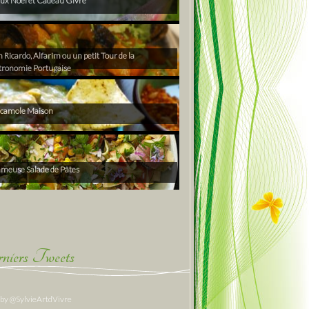
ux Noël et Cadeau Givré
Ricardo, Alfarim ou un petit Tour de la
tronomie Portugaise
camole Maison
ameuse Salade de Pâtes
niers Tweets
 by @SylvieArtdVivre