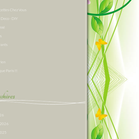
cettes Chez Vous
 Deco - DIY
assé
s
rants
rien
que Paris !!!
hives
026
r 2026
 2025