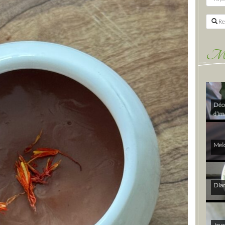
Re
Mes 
Déco
d’im
Melo
Diam