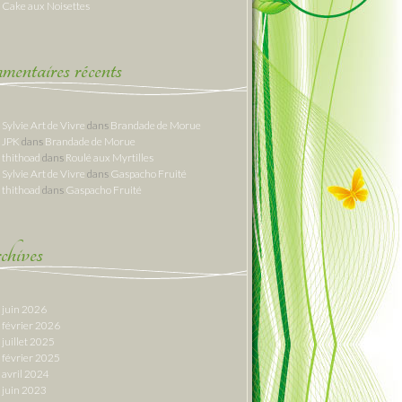
Cake aux Noisettes
entaires récents
Sylvie Art de Vivre
dans
Brandade de Morue
JPK
dans
Brandade de Morue
thithoad
dans
Roulé aux Myrtilles
Sylvie Art de Vivre
dans
Gaspacho Fruité
thithoad
dans
Gaspacho Fruité
hives
juin 2026
février 2026
juillet 2025
février 2025
avril 2024
juin 2023