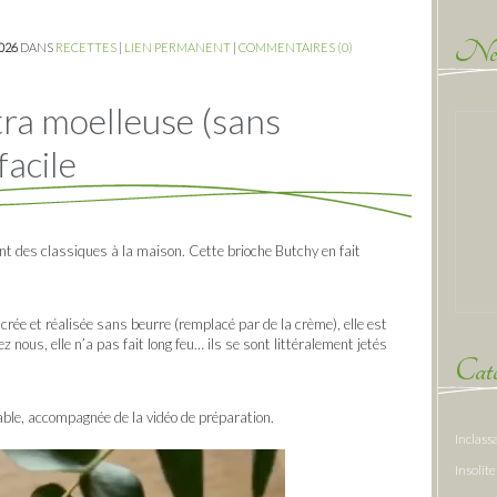
New
2026
DANS
RECETTES
|
LIEN PERMANENT
|
COMMENTAIRES (0)
tra moelleuse (sans
facile
nt des classiques à la maison. Cette brioche Butchy en fait
rée et réalisée sans beurre (remplacé par de la crème), elle est
 nous, elle n’a pas fait long feu… ils se sont littéralement jetés
Caté
table, accompagnée de la vidéo de préparation.
Inclass
Insolite