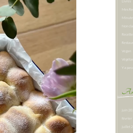
Livres
Mes Re
Minute
Non cl
Recette
Restau
Vegan
Végéta
Y a pas 
Arc
juin 2
févrie
juillet