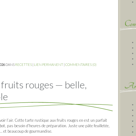
Comm
2026
DANS
RECETTES
|
LIEN PERMANENT
|
COMMENTAIRES (0)
fruits rouges — belle,
Arc
ble
oir l’air. Cette tarte rustique aux fruits rouges en est un parfait
ot, pas besoin d’heures de préparation. Juste une pâte feuilletée,
e… et beaucoup de gourmandise.