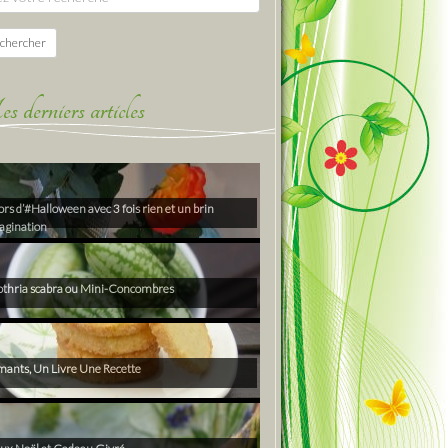
chercher
derniers articles
rs d’#Halloween avec 3 fois rien et un brin
agination
thria scabra ou Mini-Concombres
ants, Un Livre Une Recette