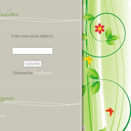
sletter
Enter your email address:
Delivered by
FeedBurner
gories
able