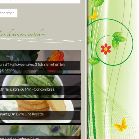
chercher
derniers articles
rs d’#Halloween avec 3 fois rien et un brin
agination
thria scabra ou Mini-Concombres
ants, Un Livre Une Recette
ux Noël et Cadeau Givré