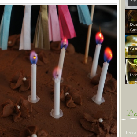
Dom 
Gas
Gua
La f
Der
Tweets