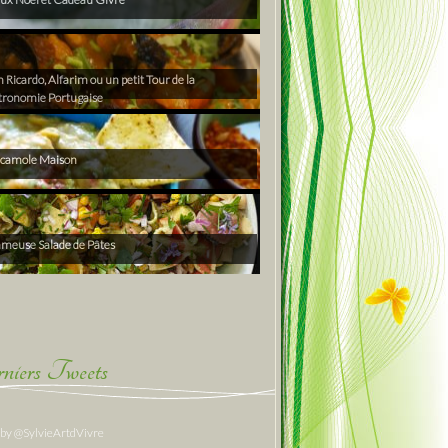
Ricardo, Alfarim ou un petit Tour de la
tronomie Portugaise
camole Maison
ameuse Salade de Pâtes
niers Tweets
 by @SylvieArtdVivre