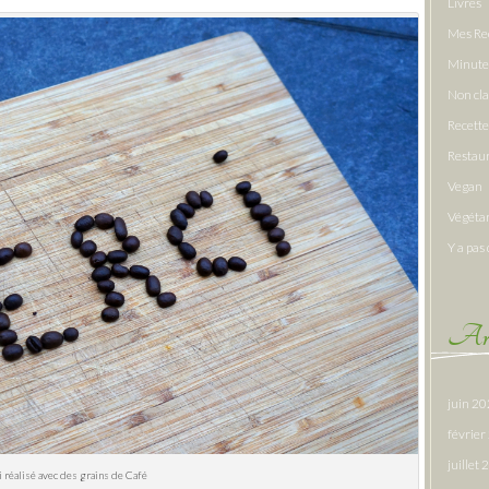
Livres
Mes Re
Minute
Non cl
Recette
Restau
Vegan
Végéta
Y a pas 
Arc
juin 2
févrie
juillet
 réalisé avec des grains de Café