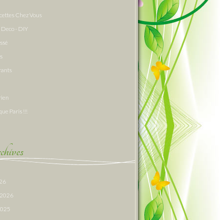
cettes Chez Vous
 Deco - DIY
assé
s
rants
rien
que Paris !!!
hives
026
r 2026
 2025