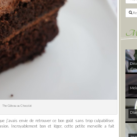
Re
Mes 
Déco
d’im
Melo
The Gâteau au Chocolat
Diam
ue j’avais envie de retrouver ce bon goût sans trop culpabiliser.
sion. Incroyablement bon et léger, cette petite merveille a fait
Joye