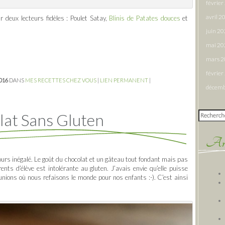
févrie
avril 2
r deux lecteurs fidèles : Poulet Satay,
Blinis de Patates douces
et
juin 2
mai 20
mars 
févrie
2016
DANS
MES RECETTES CHEZ VOUS
|
LIEN PERMANENT
|
décemb
Rechercher
lat Sans Gluten
Arti
jours inégalé. Le goût du chocolat et un gâteau tout fondant mais pas
rents d’élève est intolérante au gluten. J’avais envie qu’elle puisse
unions où nous refaisons le monde pour nos enfants :-). C’est ainsi