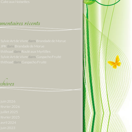
Cake aux Noisettes
entaires récents
Sylvie Art de Vivre
dans
Brandade de Morue
JPK
dans
Brandade de Morue
thithoad
dans
Roulé aux Myrtilles
Sylvie Art de Vivre
dans
Gaspacho Fruité
thithoad
dans
Gaspacho Fruité
hives
juin 2026
février 2026
juillet 2025
février 2025
avril 2024
juin 2023