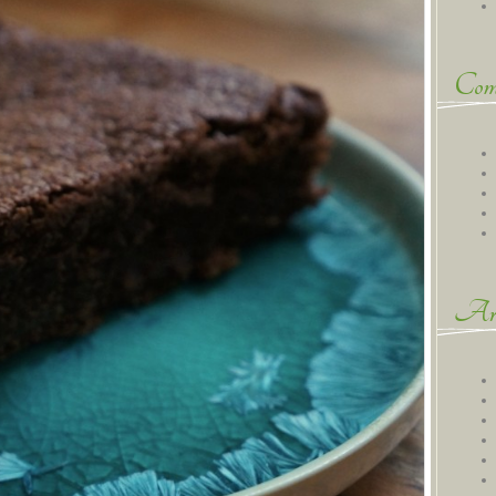
Comm
Arc