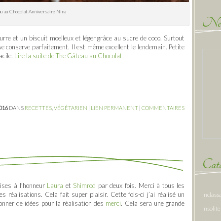
u au Chocolat Anniversaire Nina
New
re et un biscuit moelleux et léger grâce au sucre de coco. Surtout
 il se conserve parfaitement. Il est même excellent le lendemain. Petite
acile.
Lire la suite de The Gâteau au Chocolat
2016
DANS
RECETTES
,
VÉGÉTARIEN
|
LIEN PERMANENT
|
COMMENTAIRES
Caté
ises à l’honneur
Laura
et
Shimrod
par deux fois. Merci à tous les
s réalisations. Cela fait super plaisir. Cette fois-ci j’ai réalisé un
Inclass
onner de idées pour la réalisation des
merci
. Cela sera une grande
Insolite