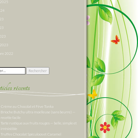
r 2025
024
023
23
2023
r 2023
re 2022
 :
cles récents
Crème au Chocolat et Fève Tonka
Brioche Butchy ultra moelleuse (sans beurre) —
recette facile
Tarte rustique aux fruits rouges — belle, simple et
irrésistible
Truffes Chocolat Spéculoos et Caramel