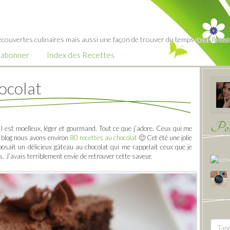
écouvertes culinaires mais aussi une façon de trouver du temps pour l'essent
’abonner
Index des Recettes
ocolat
Pour
Il est moelleux, léger et gourmand. Tout ce que j’adore. Ceux qui me
e blog nous avons environ
80 recettes au chocolat
🙂 Cet été une jolie
osait un délicieux gâteau au chocolat qui me rappelait ceux que je
s. J’avais terriblement envie de retrouver cette saveur.