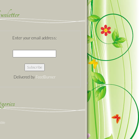
sletter
Enter your email address:
Delivered by
FeedBurner
gories
able