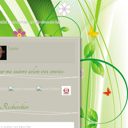
iel … un certain art de vivre en fait
Sylvie
 me suivre selon vos envies
Rechercher