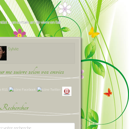
iel … un certain art de vivre en fait
Sylvie
 me suivre selon vos envies
Rechercher