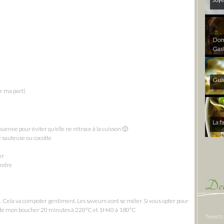
Dom 
Gas
Gua
ur ma part)
La f
 couenne pour éviter qu'elle ne rétrace à la cuisson 🙂
re sauteuse ou cocotte
er
fondre
Der
. Cela va compoter gentiment. Les saveurs vont se mêler. Si vous opter pour
n de mon boucher 20 minutes à 220°C et 1H40 à 180°C
Tweets