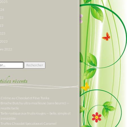
r 2025
024
023
23
2023
r 2023
re 2022
 :
cles récents
Crème au Chocolat et Fève Tonka
Brioche Butchy ultra moelleuse (sans beurre) —
recette facile
Tarte rustique aux fruits rouges — belle, simple et
irrésistible
Truffes Chocolat Spéculoos et Caramel