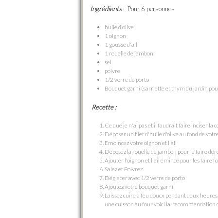
Ingrédients
: Pour 6 personnes
huile d'olive
1 oignon
1 gousse d'ail
1 rouelle de jambon
sel
poivre
1/2 verre de porto
Bouquet garni (sarriette et thym du jardin po
Recette :
Ce que je n'ai pas et il faudrait faire inciser la
Déposer un filet d'huile d'olive au fond de vot
Emoincez votre oignon et l'ail
Déposez la rouelle de jambon pour la faire dor
Ajouter l'oignon et l'ail émincé pour les faire 
Salez et Poivrez
Déglacer avec 1/2 verre de porto
Ajoutez votre bouquet garni
Laissez cuire à feu doucx pendant deux heures
une cuisson au four voici la recommendatio