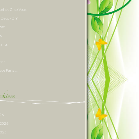
cettes Chez Vous
 Deco - DIY
assé
s
rants
rien
que Paris !!!
hives
026
r 2026
 2025