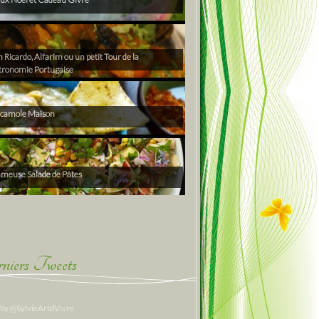
Ricardo, Alfarim ou un petit Tour de la
tronomie Portugaise
camole Maison
ameuse Salade de Pâtes
niers Tweets
 by @SylvieArtdVivre