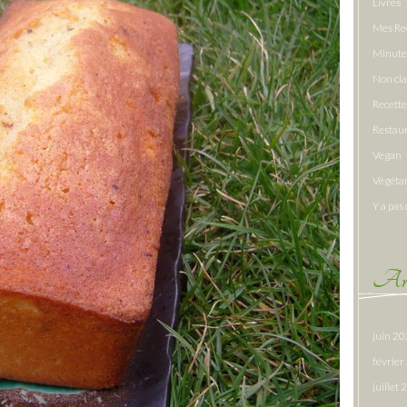
Livres
Mes Re
Minute
Non cl
Recette
Restau
Vegan
Végéta
Y a pas 
Arc
juin 2
févrie
juillet