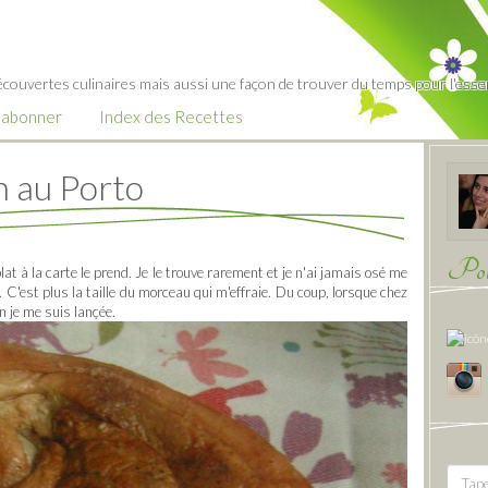
écouvertes culinaires mais aussi une façon de trouver du temps pour l'essent
’abonner
Index des Recettes
n au Porto
Pour
at à la carte le prend. Je le trouve rarement et je n'ai jamais osé me
C'est plus la taille du morceau qui m'effraie. Du coup, lorsque chez
n je me suis lançée.