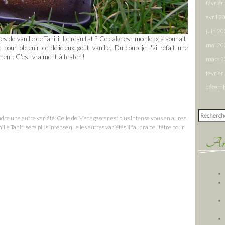
févrie
avril 2
juin 2
es de vanille de Tahiti. Le résultat ? Ce cake est moelleux à souhait.
mai 20
our obtenir ce délicieux goût vanille. Du coup je l'ai refait une
ment. C'est vraiment à tester !
mars 
févrie
décemb
Rechercher
dre une autre variété. Celle de Madagascar est plus intense vous en aurez
le Tahiti sera plus intense que les autres variétés il faudra peutêtre pour
Arti