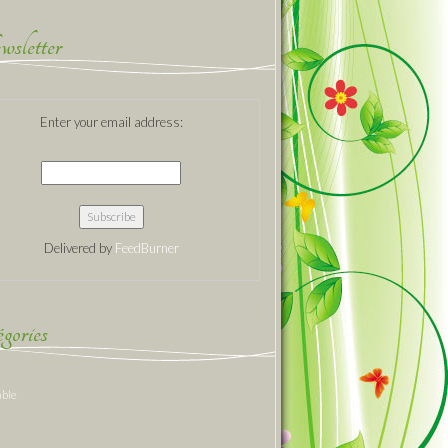
sletter
Enter your email address:
Delivered by
FeedBurner
gories
able