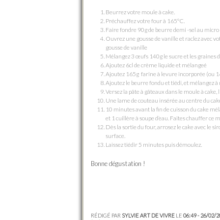
Beurrez votre moule à cake.
Préchauffez votre four à 165°C.
Faire fondre 90g de beurre demi -sel au micr
Ouvrez une gousse de vanille et raclez avec vot
gousse de vanille
Mélangez 3 œufs 140g le sucre et les graines de
Ajoutez 6cl de crème liquide et mélangeé
Ajoutez 165g farine à levure incorporée (ou 1
Ajoutez le beurre fondu et tiédi, et mélangez 
Versez la pâte à gâteaux dans le moule à cake, 
Une lame de couteau insérée au centre du cake 
10 minutes avant la fin de cuisson du cake méla
et 1 cuillère à soupe d’eau. Faites chauffer ce m
Dès la sortie du four, arrosez le cake avec le sir
surface.
Laissez tiédir 5 minutes puis démoulez.
Bonne dégustation !
RÉDIGÉ PAR
SYLVIE ART DE VIVRE
LE
06:49 - 26/02/