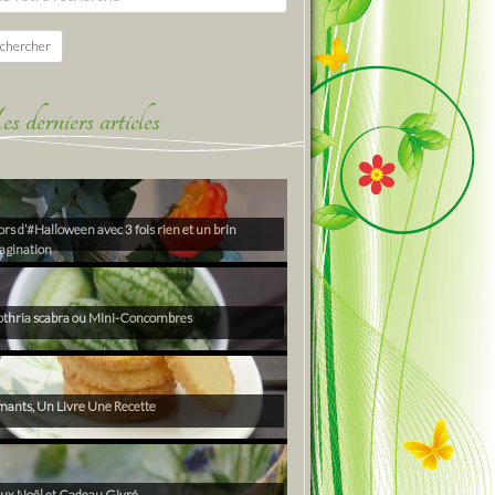
chercher
derniers articles
rs d’#Halloween avec 3 fois rien et un brin
agination
thria scabra ou Mini-Concombres
ants, Un Livre Une Recette
ux Noël et Cadeau Givré