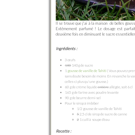
Il se trouve que j'ai à la maison de belles gouss
Extêmement parfumé ! Le dosage est parfait p
deuxième fois en diminuant le sucre essentielle
Ingrédients :
3 œufs
180
140g de sucre
1
gousse de vanille de Tahiti
( Vous pouvez pren
sans doute besoin de moins En revanche la vanil
celles-ci plus qu'une gousse.)
60 g de crème liquide
entière
allégée, soit 6 cl
165 g de farine avec poudre levante
90 g de beurre demi-sel
Pour le sirop à imbiber
1/2 gousse de vanille de Tahiti
5
2,5 cl de sirop de sucre de canne
2
1 cuill à soupe d’eau
Recette :