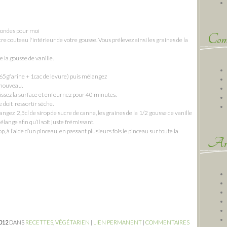
o ondes pour moi
Comm
re couteau l'intérieur de votre gousse. Vous prélevez ainsi les graines de la
 la gousse de vanille.
65gfarine + 1cac de levure) puis mélangez
à nouveau.
lissez la surface et enfournez pour 40 minutes.
doit ressortir sèche.
ngez 2,5cl de sirop de sucre de canne, les graines de la 1/2 gousse de vanille
élange afin qu’il soit juste frémissant.
op, à l’aide d’un pinceau, en passant plusieurs fois le pinceau sur toute la
Arc
2012
DANS
RECETTES
,
VÉGÉTARIEN
|
LIEN PERMANENT
|
COMMENTAIRES