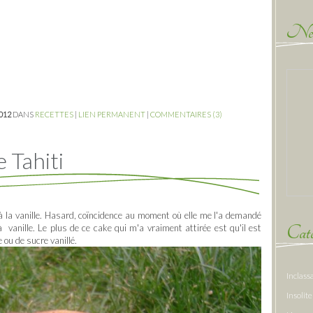
New
2012
DANS
RECETTES
|
LIEN PERMANENT
|
COMMENTAIRES (3)
e Tahiti
 la vanille. Hasard, coïncidence au moment où elle me l'a demandé
Caté
à vanille. Le plus de ce cake qui m'a vraiment attirée est qu'il est
ou de sucre vanillé.
Inclass
Insolite