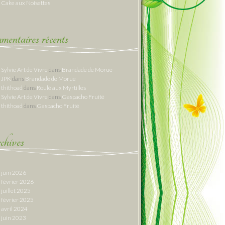
Cake aux Noisettes
entaires récents
Sylvie Art de Vivre
dans
Brandade de Morue
JPK
dans
Brandade de Morue
thithoad
dans
Roulé aux Myrtilles
Sylvie Art de Vivre
dans
Gaspacho Fruité
thithoad
dans
Gaspacho Fruité
hives
juin 2026
février 2026
juillet 2025
février 2025
avril 2024
juin 2023