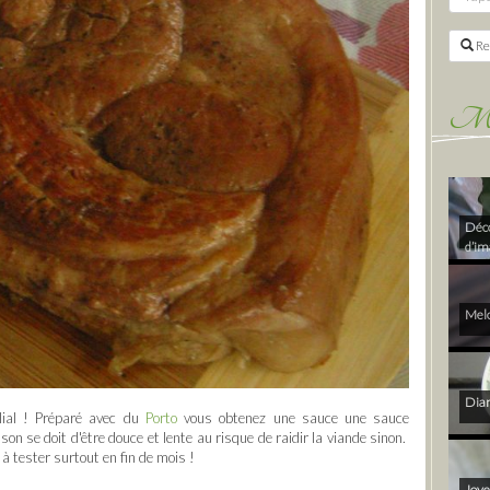
Re
Mes 
Déco
d’im
Melo
Diam
lial ! Préparé avec du
Porto
vous obtenez une sauce une sauce
on se doit d'être douce et lente au risque de raidir la viande sinon.
 à tester surtout en fin de mois !
Joye