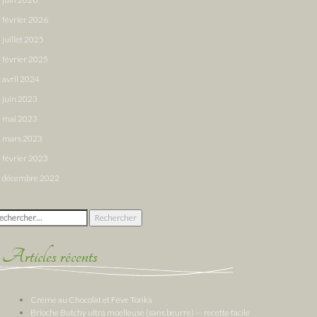
février 2026
juillet 2025
février 2025
avril 2024
juin 2023
mai 2023
mars 2023
février 2023
décembre 2022
chercher :
Articles récents
Crème au Chocolat et Fève Tonka
Brioche Butchy ultra moelleuse (sans beurre) — recette facile