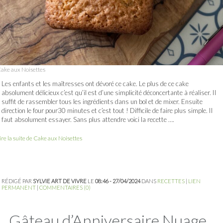
ake aux Noisettes
Les enfants et les maîtresses ont dévoré ce cake. Le plus de ce cake
absolument délicieux c’est qu’il est d’une simplicité déconcertante à réaliser. Il
suffit de rassembler tous les ingrédients dans un bol et de mixer. Ensuite
direction le four pour30 minutes et c’est tout ! Difficile de faire plus simple. Il
faut absolument essayer. Sans plus attendre voici la recette ….
ire la suite de Cake aux Noisettes
RÉDIGÉ PAR
SYLVIE ART DE VIVRE
LE
08:46 - 27/04/2024
DANS
RECETTES
|
LIEN
PERMANENT
|
COMMENTAIRES (0)
Gâteau d’Anniversaire Nuage