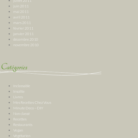
juillet 2011
juin 2011
mai 2011
avril 2011
mars 2011
février 2011
janvier 2011
décembre 2010
novembre 2010
Catégories
Inclassable
Insolite
Livres
Mes Recettes Chez Vous
Minute Deco – DIY
Non classé
Recettes
Restaurants
Vegan
Végétarien