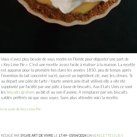
Vous n’avez plus besoin de vous rendre en Floride pour déguster une part de
« Key Lime Pie ». C’est une recette assez facile à réaliser à la maison. La recette
est apparue pour la première fois dans les années 1850, peu de temps après
l’invention du lait concentré sucré, qui est un ingrédient clé, avec les citrons. Si
au départ une pâte de tarte / tourte américaine était utilisée elle a vite été
supplanté par facilité par une pâte à base de biscuits. Aux Etats Unis ce sont
les
biscuits
graham
au blé et au son d’avoine. A remplacer par vos biscuits
sablés préférés où que vous soyez. Sans plus attendre voici la recette.
ire la suite de Key Lime Pie
RÉDIGÉ PAR
SYLVIE ART DE VIVRE
LE
17:49 - 05/04/2024
DANS
RECETTES
|
LIEN