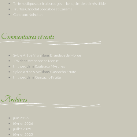
Tarte rustique aux fruits rouges — belle, simple et irrésistible
Truffes Chocolat Spéculoos et Caramel
Cake aux Noisettes
Commentaires récents
Sylvie Art de Vivre
dans
Brandade de Morue
JPK
dans
Brandade de Morue
thithoad
dans
Roulé aux Myrtilles
Sylvie Art de Vivre
dans
Gaspacho Fruité
thithoad
dans
Gaspacho Fruité
Archives
juin 2026
février 2026
juillet 2025
février 2025