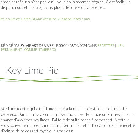
chocolat (pâques n’est pas loin). Nous nous sommes régalés. C’est facile il a
disparu nous étions 3 :-). Sans plus attendre voici la recette …
ire la suite de Gâteau d’Anniversaire Nuage pour ses 5 ans
RÉDIGÉ PAR
SYLVIE ART DE VIVRE
LE
00:04 - 16/04/2024
DANS
RECETTES
|
LIEN
PERMANENT
|
COMMENTAIRES (0)
Key Lime Pie
Voici une recette qui a fait l’unanimité à la maison. c’est beau, gourmand et
généreux. Dans ma livraison surprise d’agrumes de la maison Baches j’ai eu la
chance d’avoir des key limes. J’ai tout de suite pensé à ce dessert. A défaut
vous pouvez remplacer par du citron vert mais c’était l’occasion de faire recette
d’origine de ce dessert mythique américain.