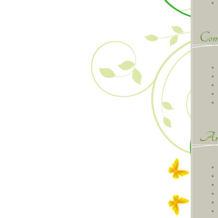
Comm
Arc