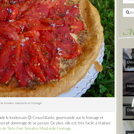
Re
Mes 
Déco
d’im
Melo
fine tomates moutarde et fromage
Diam
roide le lendemain 🙂 Croustillante, gourmande ave le fromage et
serait dommage de se passer. De plus, elle est très facile à réaliser.
ite de Tarte Fine Tomates Moutarde Fromage
Joye