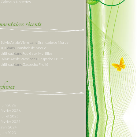
Cake aux Noisettes
entaires récents
Sylvie Art de Vivre
dans
Brandade de Morue
JPK
dans
Brandade de Morue
thithoad
dans
Roulé aux Myrtilles
Sylvie Art de Vivre
dans
Gaspacho Fruité
thithoad
dans
Gaspacho Fruité
hives
juin 2026
février 2026
juillet 2025
février 2025
avril 2024
juin 2023