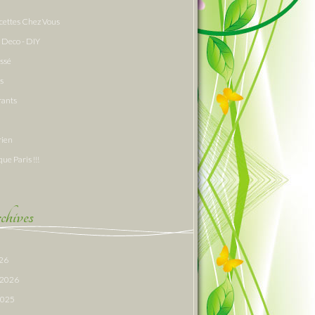
cettes Chez Vous
 Deco - DIY
assé
s
rants
rien
que Paris !!!
hives
026
r 2026
 2025