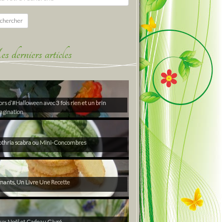
chercher
derniers articles
rs d’#Halloween avec 3 fois rien et un brin
agination
thria scabra ou Mini-Concombres
ants, Un Livre Une Recette
ux Noël et Cadeau Givré