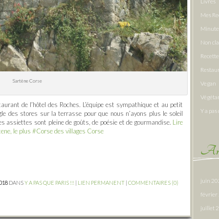
Livres
Mes Re
Minute
Non cl
Recette
Restau
Sartène Corse
Vegan
Végéta
taurant de l’hôtel des Roches. L’équipe est sympathique et au petit
Y a pas 
le des stores sur la terrasse pour que nous n’ayons plus le soleil
s assiettes sont pleine de goûts, de poésie et de gourmandise.
Lire
ne, le plus #Corse des villages Corse
Arc
juin 2
2018
DANS
Y A PAS QUE PARIS !!!
|
LIEN PERMANENT
|
COMMENTAIRES (0)
févrie
juillet