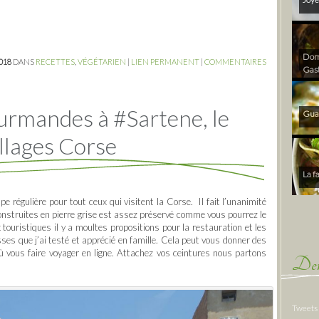
Dom 
2018
DANS
RECETTES
,
VÉGÉTARIEN
|
LIEN PERMANENT
|
COMMENTAIRES
Gas
urmandes à #Sartene, le
Gua
llages Corse
La f
e régulière pour tout ceux qui visitent la Corse.
Il fait l’unanimité
onstruites en pierre grise est assez préservé comme vous pourrez le
touristiques il y a moultes propositions pour la restauration et les
ses que j’ai testé et apprécié en famille. Cela peut vous donner des
 vous faire voyager en ligne. Attachez vos ceintures nous partons
Der
Tweets