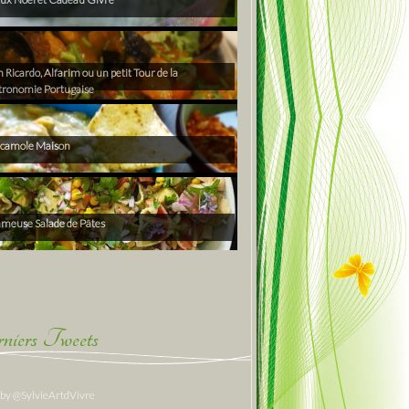
Ricardo, Alfarim ou un petit Tour de la
tronomie Portugaise
camole Maison
ameuse Salade de Pâtes
niers Tweets
 by @SylvieArtdVivre