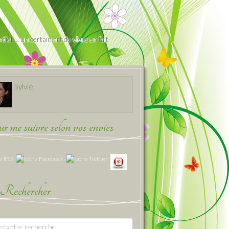
iel … un certain art de vivre en fait
Sylvie
 me suivre selon vos envies
Rechercher