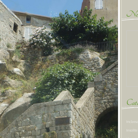
New
Caté
Inclass
Insolite