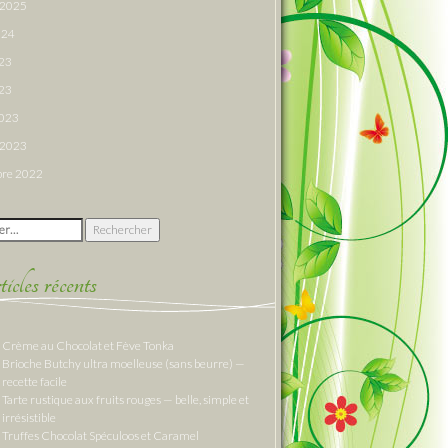
r 2025
024
023
23
2023
r 2023
re 2022
 :
cles récents
Crème au Chocolat et Fève Tonka
Brioche Butchy ultra moelleuse (sans beurre) —
recette facile
Tarte rustique aux fruits rouges — belle, simple et
irrésistible
Truffes Chocolat Spéculoos et Caramel