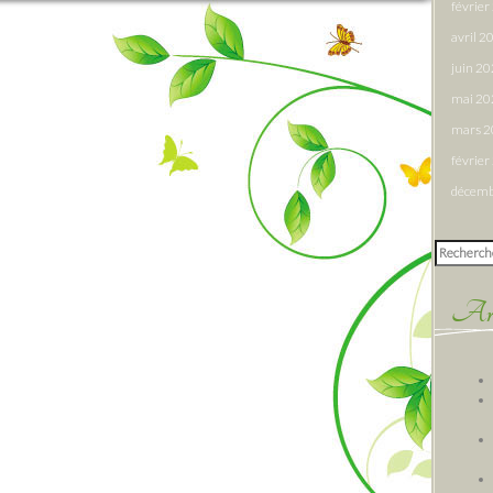
févrie
avril 2
juin 2
mai 20
mars 
févrie
décemb
Rechercher
Arti