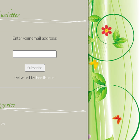
sletter
Enter your email address:
Delivered by
FeedBurner
gories
able