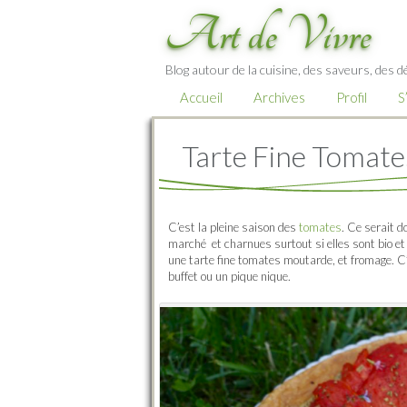
Art de Vivre
Blog autour de la cuisine, des saveurs, des d
Accueil
Archives
Profil
S
Tarte Fine Tomat
C’est la pleine saison des
tomates
. Ce serait 
marché et charnues surtout si elles sont bio et 
une tarte fine tomates moutarde, et fromage. C’
buffet ou un pique nique.