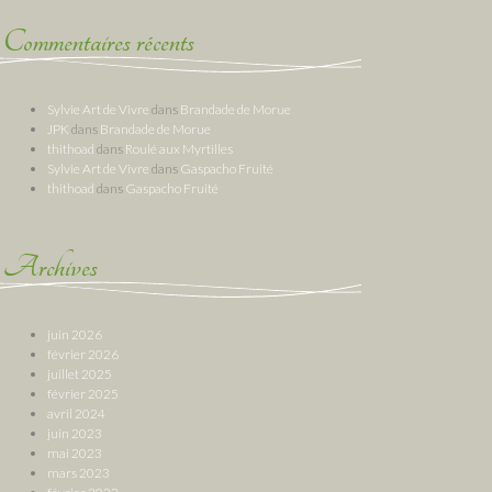
Commentaires récents
Sylvie Art de Vivre
dans
Brandade de Morue
JPK
dans
Brandade de Morue
thithoad
dans
Roulé aux Myrtilles
Sylvie Art de Vivre
dans
Gaspacho Fruité
thithoad
dans
Gaspacho Fruité
Archives
juin 2026
février 2026
juillet 2025
février 2025
avril 2024
juin 2023
mai 2023
mars 2023