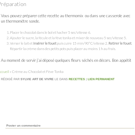
Préparation
Vous pouvez préparer cette recette au thermomix ou dans une casserole avec
un thermomètre sonde.
Placer le chocolat dans le bol et hacher 5 sec/vitesse 6.
Ajouter le sucre, la fécule et la fève tonka et mixer de nouveau 5 sec/vitesse 5.
Verser le lait et
insérer le fouet
puis cuire 15 min/90°C/vitesse 2.
Retirer le fouet
.
Répartir la crème dans des petits pots puis placer au moins 1 h au frais.
Au moment de servir j’ai déposé quelques fleurs séchés en décors. Bon appétit
ccueil
»
Crème au Chocolat et Fève Tonka
RÉDIGÉ PAR
SYLVIE ART DE VIVRE
LE
DANS
RECETTES
|
LIEN PERMANENT
Poster un commentaire