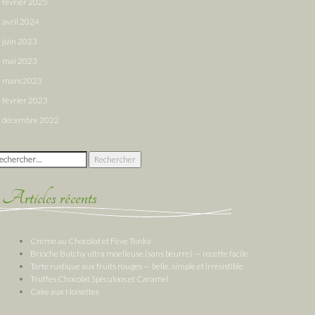
février 2025
avril 2024
juin 2023
mai 2023
mars 2023
février 2023
décembre 2022
chercher :
Articles récents
Crème au Chocolat et Fève Tonka
Brioche Butchy ultra moelleuse (sans beurre) — recette facile
Tarte rustique aux fruits rouges — belle, simple et irrésistible
Truffes Chocolat Spéculoos et Caramel
Cake aux Noisettes