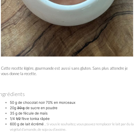
Cette recette légère, gourmande est aussi sans gluten. Sans plus attendre je
vous donne la recette.
Ingrédients
50 g de chocolat noir 70%
en morceaux
20g
30 g
de sucre en poudre
35 g de fécule de maïs
1/4
1/2
fève tonka
râpée
600 g de lait écrémé .
Si vous le souhaitez, vous pouvez remplacer le lait par du la
végétal d’amande, de soja ou d’avoine.