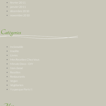
février 2011
janvier 2011
décembre 2010
novembre 2010
Catégories
Inclassable
Insolite
Livres
Mes Recettes Chez Vous
Minute Deco – DIY
Non classé
Recettes
Restaurants
Vegan
Végétarien
Y a pas que Paris !!!