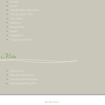
Insolite
Livres
Mes Recettes Chez Vous
Minute Deco – DIY
Non classé
Recettes
Restaurants
Vegan
Végétarien
Y a pas que Paris !!!
Méta
Connexion
Flux des publications
Flux des commentaires
Site de WordPress-FR
Art de Vivre