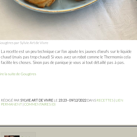
ougères par Sylvie Art de Vivre
La recette est un peu technique car l’on ajoute les jaunes d’oeufs sur le liquide
chaud (mais pas trop chaud) Si vous avez un robot comme le Thermomix cela
facilite les choses. Sinon pas de panique je vous ai tout détaillé pas à pas.
ire la suite de Gougères
RÉDIGÉ PAR
SYLVIE ART DE VIVRE
LE
23:23 - 09/12/2022
DANS
RECETTES
|
LIEN
PERMANENT
|
COMMENTAIRES (0)