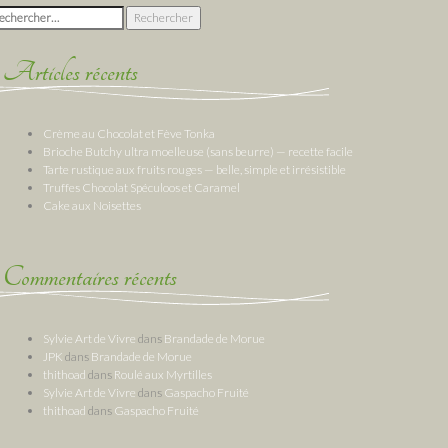
chercher :
Articles récents
Crème au Chocolat et Fève Tonka
Brioche Butchy ultra moelleuse (sans beurre) — recette facile
Tarte rustique aux fruits rouges — belle, simple et irrésistible
Truffes Chocolat Spéculoos et Caramel
Cake aux Noisettes
Commentaires récents
Sylvie Art de Vivre
dans
Brandade de Morue
JPK
dans
Brandade de Morue
thithoad
dans
Roulé aux Myrtilles
Sylvie Art de Vivre
dans
Gaspacho Fruité
thithoad
dans
Gaspacho Fruité