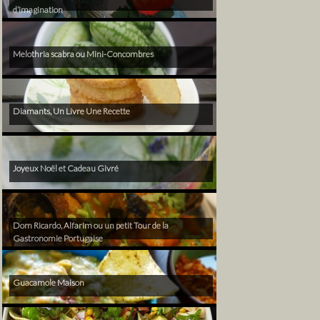
d’imagination
Melothria scabra ou Mini-Concombres
Diamants, Un Livre Une Recette
Joyeux Noël et Cadeau Givré
Dom Ricardo, Alfarim ou un petit Tour de la
Gastronomie Portugaise
Guacamole Maison