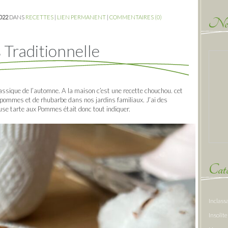
2022
DANS
RECETTES
|
LIEN PERMANENT
|
COMMENTAIRES (0)
New
Traditionnelle
assique de l’automne. A la maison c’est une recette chouchou. cet
pommes et de rhubarbe dans nos jardins familiaux. J’ai des
euse tarte aux Pommes était donc tout indiquer.
Caté
Inclass
Insolite