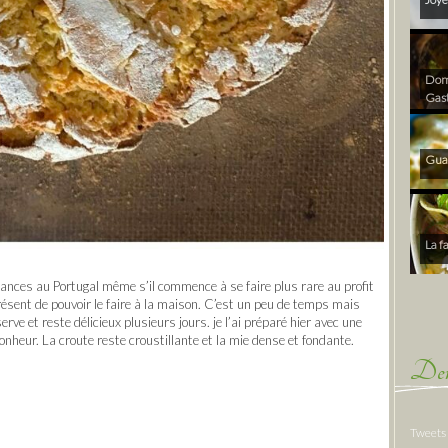
Dom 
Gas
Gua
La f
cances au Portugal même s’il commence à se faire plus rare au profit
résent de pouvoir le faire à la maison. C’est un peu de temps mais
erve et reste délicieux plusieurs jours. je l’ai préparé hier avec une
heur. La croute reste croustillante et la mie dense et fondante.
Der
Tweets