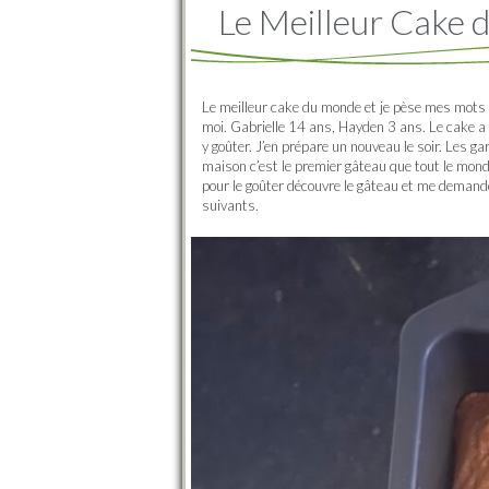
Le Meilleur Cake
Le meilleur cake du monde et je pèse mes mots ! 
moi. Gabrielle 14 ans, Hayden 3 ans. Le cake a é
y goûter. J’en prépare un nouveau le soir. Les gar
maison c’est le premier gâteau que tout le mond
pour le goûter découvre le gâteau et me demande 
suivants.