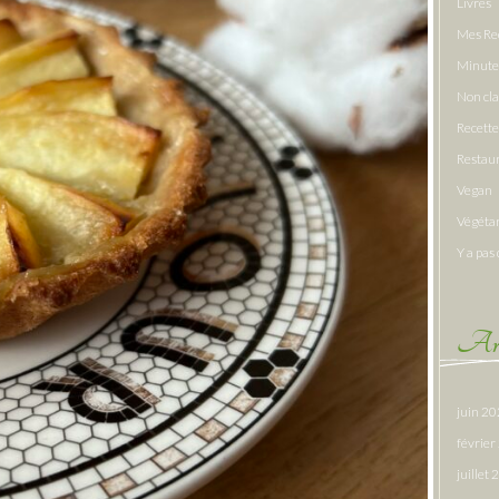
Livres
Mes Re
Minute
Non cl
Recette
Restau
Vegan
Végéta
Y a pas 
Arc
juin 2
févrie
juillet