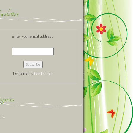
sletter
Enter your email address:
Delivered by
FeedBurner
gories
able