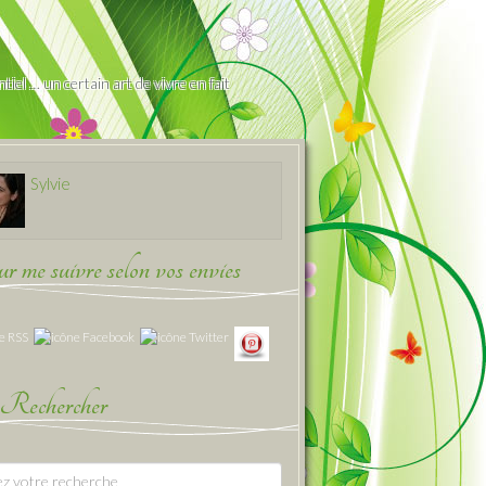
iel … un certain art de vivre en fait
Sylvie
 me suivre selon vos envies
Rechercher