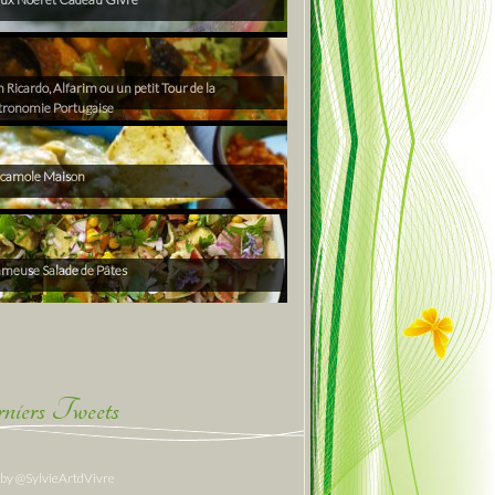
Ricardo, Alfarim ou un petit Tour de la
tronomie Portugaise
camole Maison
ameuse Salade de Pâtes
niers Tweets
 by @SylvieArtdVivre