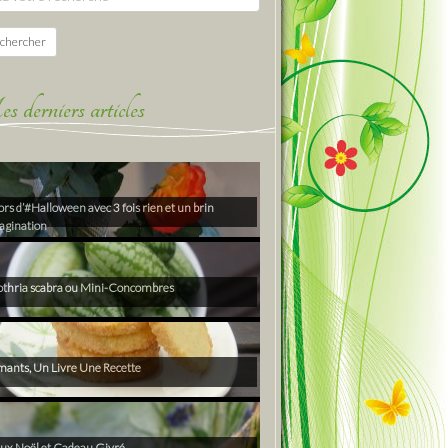
chercher
derniers articles
rs d’#Halloween avec 3 fois rien et un brin
agination
thria scabra ou Mini-Concombres
ants, Un Livre Une Recette
ux Noël et Cadeau Givré