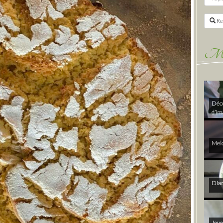
Re
Mes 
Déco
d’im
Melo
Diam
Joye