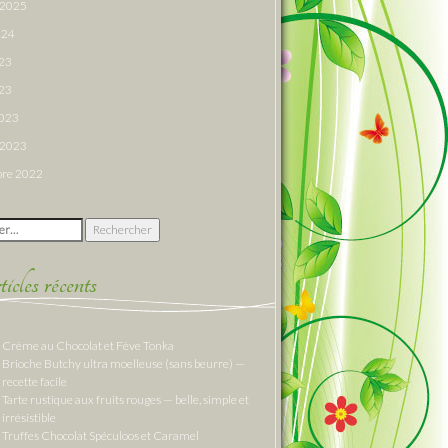
r 2025
024
023
23
2023
r 2023
re 2022
 :
cles récents
Crème au Chocolat et Fève Tonka
Brioche Butchy ultra moelleuse (sans beurre) —
recette facile
Tarte rustique aux fruits rouges — belle, simple et
irrésistible
Truffes Chocolat Spéculoos et Caramel