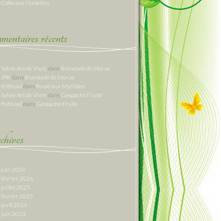
Cake aux Noisettes
entaires récents
Sylvie Art de Vivre
dans
Brandade de Morue
JPK
dans
Brandade de Morue
thithoad
dans
Roulé aux Myrtilles
Sylvie Art de Vivre
dans
Gaspacho Fruité
thithoad
dans
Gaspacho Fruité
hives
juin 2026
février 2026
juillet 2025
février 2025
avril 2024
juin 2023