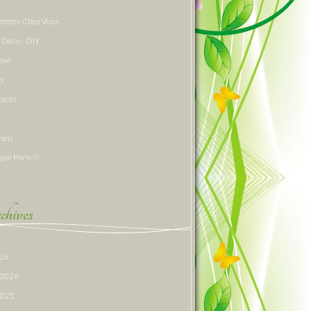
cettes Chez Vous
 Deco - DIY
assé
s
rants
rien
que Paris !!!
hives
026
r 2026
 2025