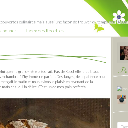
écouvertes culinaires mais aussi une façon de trouver du temps pour l'essent
’abonner
Index des Recettes
Pour
elui que ma grand-mère préparait. Pas de Robot elle faisait tout
 e chambra à l’hydrométrie parfait. Des langes, de la patience pour
ommençait le matin et nous avions le plaisir en revenant de la
e maïs chaud. Un délice. C’est un de mes pain préférés.