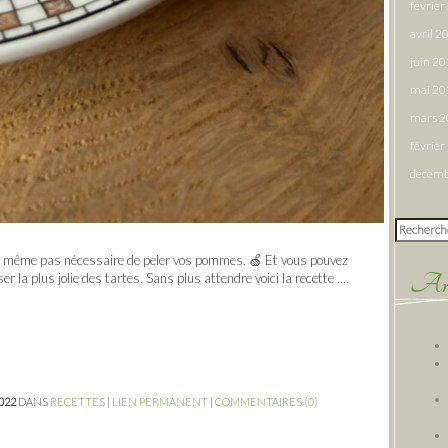
févrie
avril 2
juin 2
mai 20
mars 
févrie
décemb
Rechercher
est même pas nécessaire de peler vos pommes. 🍏 Et vous pouvez
Arti
er la plus jolie des tartes. Sans plus attendre voici la recette ….
2022
DANS
RECETTES
|
LIEN PERMANENT
|
COMMENTAIRES (0)