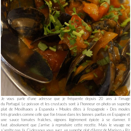
Je vous parle d’une adresse que je fréquente depuis 20 ans à l’image
du Portugal. Le poisson et les crustacés sont à l’honneur en photo un superbe
plat de Mexilhaoes a Espanola « Moules dîtes à l’espagnole » Des moules
très grandes comme celle que l’on trouve dans les bonnes paellas en Espagne et
une sauce tomates fraîches, oignons légèrement épicée à se damner. Il
faut absolument que j’arrive à reproduire cette recette. Mais le voyage ne
s’arrête pas là. Ci-dessous vous avez un superbe plat d’Arroz de Marisco « Riz