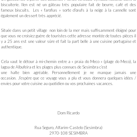
biscuiterie. Ilen est né un gâteau très populaire fait de beurre, café et des
fameux biscuits. Les « farofias » sorte d’œufs à la neige à la cannelle sont
également un dessert très apprécié.
Située dans un petit village non loin de la mer mais suffisamment éloigné pour
que vous ne croisiez guère de touristes cette adresse montée de toutes pièces il
y a 25 ans est une valeur sûre et fait la part belle à une cuisine portugaise et
authentique.
Cela vaut le détour à mi-chemin entre a « praia do Meco » (plage do Meco), la
lagoa de Albufeira et les plages plus connues de Sesimbra c’est
une halte bien agréable. Personnellement je ne manque jamais une
occasion. J’espère que ce voyage vous a plu et vous donnera quelques idées /
envies pour votre cuisine au quotidien ou vos prochaines vacances.
Dom Ricardo
Rua Seguro, Alfarim-Castelo (Sesimbra)
2970-108 SESIMBRA