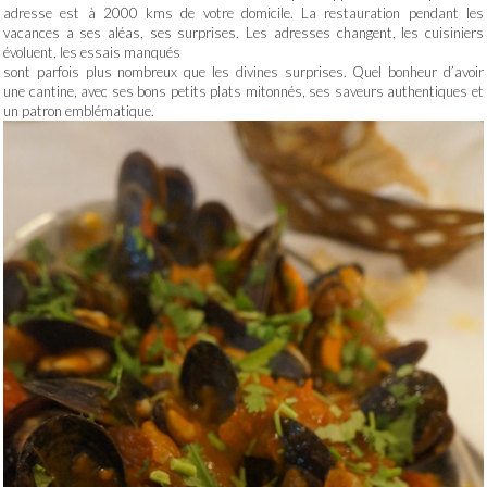
adresse est à 2000 kms de votre domicile. La restauration pendant les
vacances a ses aléas, ses surprises. Les adresses changent, les cuisiniers
évoluent, les essais manqués
sont parfois plus nombreux que les divines surprises. Quel bonheur d’avoir
une cantine, avec ses bons petits plats mitonnés, ses saveurs authentiques et
un patron emblématique.