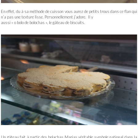
En effet, du à sa méthode de cuisson vous aurez de petits trous dans ce flan qui
n’a pas une texture lisse. Personnellement j’adore. Il y
aussi « o bolo de bolochas », le gâteau de biscuits.
Un gâteau fait à partir des bolachas Marias véritable symbole national dans la