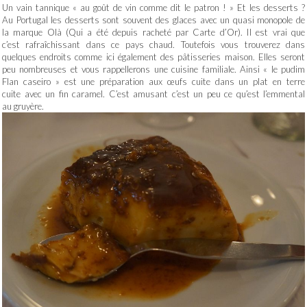
Un vain tannique « au goût de vin comme dit le patron ! » Et les desserts ?
Au Portugal les desserts sont souvent des glaces avec un quasi monopole de
la marque Olà (Qui a été depuis racheté par Carte d’Or). Il est vrai que
c’est rafraîchissant dans ce pays chaud. Toutefois vous trouverez dans
quelques endroits comme ici également des pâtisseries maison. Elles seront
peu nombreuses et vous rappellerons une cuisine familiale. Ainsi « le pudim
Flan caseiro » est une préparation aux œufs cuite dans un plat en terre
cuite avec un fin caramel. C’est amusant c’est un peu ce qu’est l’emmental
au gruyère.