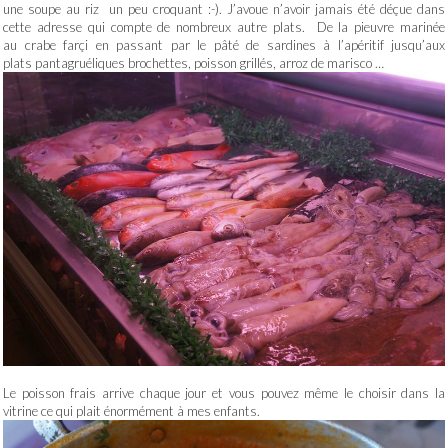
une soupe au riz un peu croquant :-). J’avoue n’avoir jamais été déçue dans
cette adresse qui compte de nombreux autre plats. De la pieuvre marinée
au crabe farçi en passant par le pâté de sardines à l’apéritif jusqu’aux
plats pantagruéliques brochettes, poisson grillés, arroz de marisco …
Le poisson frais arrive chaque jour et vous pouvez même le choisir dans la
vitrine ce qui plait énormément à mes enfants.