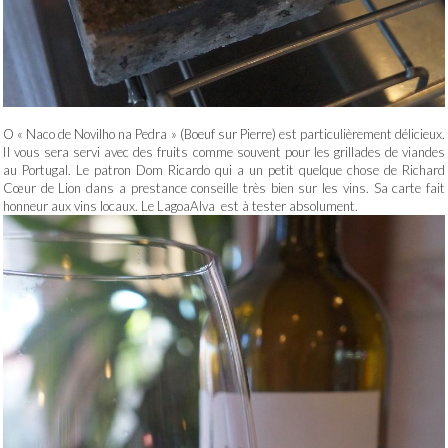
O « Naco de Novilho na Pedra » (Boeuf sur Pierre) est particulièrement délicieux.
Il vous sera servi avec des fruits comme souvent pour les grillades de viandes
au Portugal. Le patron Dom Ricardo qui a un petit quelque chose de Richard
Cœur de Lion dans a prestance conseille très bien sur les vins. Sa carte fait
honneur aux vins locaux. Le LagoaAlva est à tester absolument.