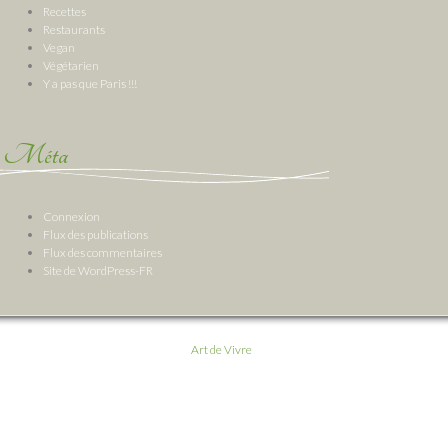
Recettes
Restaurants
Vegan
Végétarien
Y a pas que Paris !!!
Méta
Connexion
Flux des publications
Flux des commentaires
Site de WordPress-FR
Art de Vivre