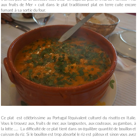
aux fruits de Mer » cuit dans le plat traditionnel plat en terre cuite encore
fumant à sa sortie du four.
Ce plat est célébrissime au Portugal l’équivalent culturel du risotto en Italie.
Vous le trouvez aux, fruits de mer, aux langoustes, aux couteaux, au gambas, à
la lotte ….. La difficulté de ce plat tient dans on équilibre quantité de bouillon et
cuisson du riz. Si le bouillon est trop absorbé le riz est pâteux et sinon vous avez