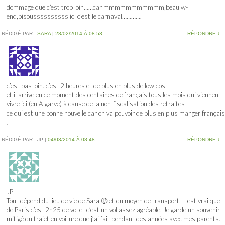
dommage que c’est trop loin……car mmmmmmmmmmm,beau w-
end,bisoussssssssss ici c’est le carnaval………….
RÉDIGÉ PAR :
SARA
|
28/02/2014 À 08:53
RÉPONDRE
↓
c’est pas loin. c’est 2 heures et de plus en plus de low cost
et il arrive en ce moment des centaines de français tous les mois qui viennent
vivre ici (en Algarve) à cause de la non-fiscalisation des retraites
ce qui est une bonne nouvelle car on va pouvoir de plus en plus manger français
!
RÉDIGÉ PAR :
JP
|
04/03/2014 À 08:48
RÉPONDRE
↓
JP
Tout dépend du lieu de vie de Sara 🙂 et du moyen de transport. Il est vrai que
de Paris c’est 2h25 de vol et c’est un vol assez agréable. Je garde un souvenir
mitigé du trajet en voiture que j’ai fait pendant des années avec mes parents.