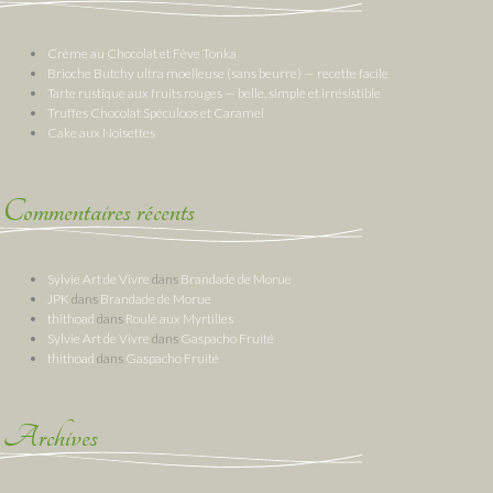
Crème au Chocolat et Fève Tonka
Brioche Butchy ultra moelleuse (sans beurre) — recette facile
Tarte rustique aux fruits rouges — belle, simple et irrésistible
Truffes Chocolat Spéculoos et Caramel
Cake aux Noisettes
Commentaires récents
Sylvie Art de Vivre
dans
Brandade de Morue
JPK
dans
Brandade de Morue
thithoad
dans
Roulé aux Myrtilles
Sylvie Art de Vivre
dans
Gaspacho Fruité
thithoad
dans
Gaspacho Fruité
Archives