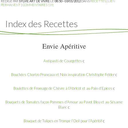
RÉDIGÉ PAR
SYLVIE ART DE VIVRE
LE
08:50 - 03/01/2012
DANS
RECETTES
|
LIEN
PERMANENT
|
COMMENTAIRES (19)
Index des Recettes
Envie Apéritive
Antipasti de Courgettes
c
Bouchées Chorizo Pruneaux et Noix inspiration Christophe Felder
c
Boulettes de Fromage de Chèvre à l’Abricot et au Pain d’Epices
c
Bouquets de Tomates façon Pommes d’Amour au Pavot Bleu et au Sésame
Blanc
c
Bouquet de Tulipes en Trompe l’Oeil pour l’Apéritif
c