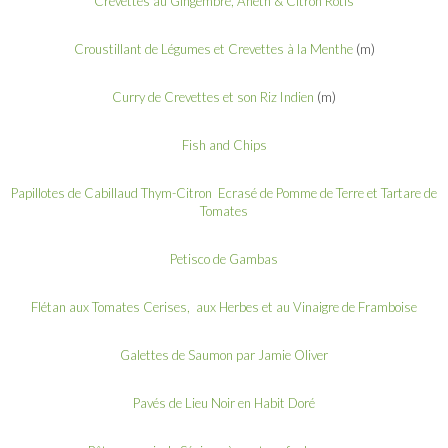
Crevettes au Gingembre, Aneth & Citron Rôtis
Croustillant de Légumes et Crevettes à la Menthe
(m)
Curry de Crevettes et son Riz Indien
(m)
Fish and Chips
Papillotes de Cabillaud Thym-Citron Ecrasé de Pomme de Terre et Tartare de
Tomates
Petisco de Gambas
Flétan aux Tomates Cerises, aux Herbes et au Vinaigre de Framboise
Galettes de Saumon par Jamie Oliver
Pavés de Lieu Noir en Habit Doré