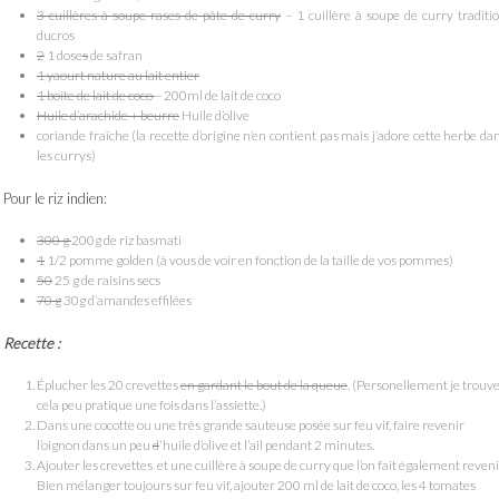
3 cuillères à soupe rases de pâte de curry
– 1 cuillère à soupe de curry traditi
ducros
2
1 dose
s
de safran
1 yaourt nature au lait entier
1 boîte de lait de coco
– 200ml de lait de coco
Huile d’arachide + beurre
Huile d’olive
coriande fraîche (la recette d’origine n’en contient pas mais j’adore cette herbe da
les currys)
Pour le riz indien:
300 g
200g de riz basmati
1
1/2 pomme golden (à vous de voir en fonction de la taille de vos pommes)
50
25 g de raisins secs
70 g
30g d’amandes effilées
Recette :
Éplucher les 20 crevettes
en gardant le bout de la queue
. (Personellement je trouv
cela peu pratique une fois dans l’assiette.)
Dans une cocotte ou une très grande sauteuse posée sur feu vif, faire revenir
l’oignon dans un peu
d
‘huile d’olive et l’ail pendant 2 minutes.
Ajouter les crevettes et une cuillère à soupe de curry que l’on fait également reveni
Bien mélanger toujours sur feu vif, ajouter 200 ml de lait de coco, les 4 tomates