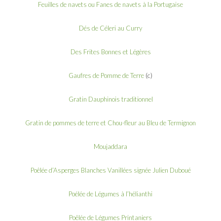
Feuilles de navets ou Fanes de navets à la Portugaise
Dés de Céleri au Curry
Des Frites Bonnes et Légères
Gaufres de Pomme de Terre
(c)
Gratin Dauphinois traditionne
l
Gratin de pommes de terre et Chou-fleur au Bleu de Termignon
Moujaddara
Poêlée d’Asperges Blanches Vanillées signée Julien Duboué
Poélée de Légumes à l’hélianthi
Poêlée de Légumes Printaniers