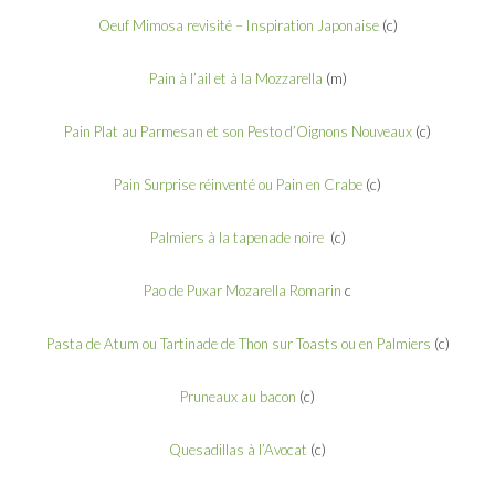
Oeuf Mimosa revisité – Inspiration Japonaise
(c)
Pain à l’ail et à la Mozzarella
(m)
Pain Plat au Parmesan et son Pesto d’Oignons Nouveaux
(c)
Pain Surprise réinventé ou Pain en Crabe
(c)
Palmiers à la tapenade noire
(c)
Pao de Puxar Mozarella Romarin
c
Pasta de Atum ou Tartinade de Thon sur Toasts ou en Palmiers
(c)
Pruneaux au bacon
(c)
Quesadillas à l’Avocat
(c)