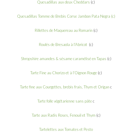
Quesadillas aux deux Cheddars
(c)
Quesadillas Tomme de Brebis Corse Jambon Pata Negra (c)
Rillettes de Maquereau au Romarin
(c)
Roulés de Bresaola à l’Abricot
(c)
Shropshire amandes & sésame caramélisé en Tapas
(c)
Tarte Fine au Chorizo et à l’Oignon Rouge
(c)
Tarte fine aux Courgettes, brebis frais, Thym et Origan
c
Tarte folle végétarienne sans pâte
c
Tarte aux Radis Roses, Fenouil et Thym
(c)
Tartelettes aux Tomates et Pesto