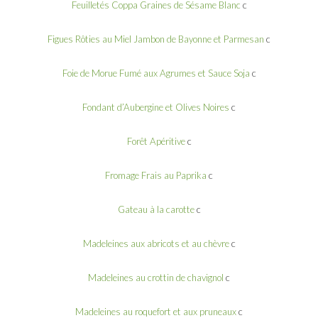
Feuilletés Coppa Graines de Sésame Blanc
c
Figues Rôties au Miel Jambon de Bayonne et Parmesan
c
Foie de Morue Fumé aux Agrumes et Sauce Soja
c
Fondant d’Aubergine et Olives Noires
c
Forêt Apéritive
c
Fromage Frais au Paprika
c
Gateau à la carotte
c
Madeleines aux abricots et au chèvre
c
Madeleines au crottin de chavignol
c
Madeleines au roquefort et aux pruneaux
c