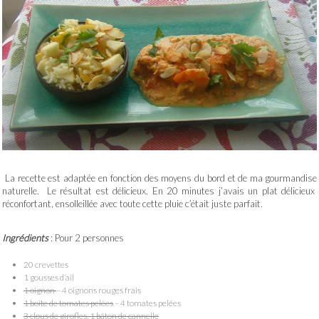
La recette est adaptée en fonction des moyens du bord et de ma gourmandise
naturelle. Le résultat est délicieux. En 20 minutes j’avais un plat délicieux
réconfortant, ensolleillée avec toute cette pluie c’était juste parfait.
Ingrédients
: Pour 2 personnes
20 crevettes
1 gousses d’ail
1 oignon
– 4 oignons rouges frais
1 boîte de tomates pelées
– 4 tomates pelées
3 clous de girofles, 1 bâton de cannelle