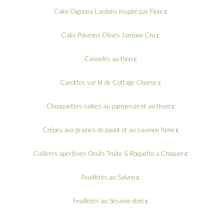
Cake Oignons Lardons inspiré par Flore
c
Cake Poivrons Olives Jambon Cru
c
Cannelés au thon
c
Carottes sur lit de Cottage Cheese
c
Chouquettes salées au parmesan et au thym
c
Crêpes aux graines de pavot et au saumon fumé
c
Cuillères apéritives Oeufs Truite & Roquette à Croquer
c
Feuilletés au Salyen
c
Feuilletés au Sésame doré
c