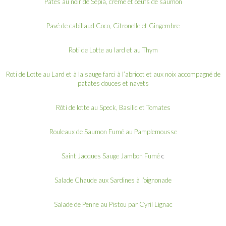
Pâtes au noir de Sépia, crème et oeufs de saumon
Pavé de cabillaud Coco, Citronelle et Gingembre
Roti de Lotte au lard et au Thym
Roti de Lotte au Lard et à la sauge farci à l’abricot et aux noix accompagné de
patates douces et navets
Rôti de lotte au Speck, Basilic et Tomates
Rouleaux de Saumon Fumé au Pamplemousse
Saint Jacques Sauge Jambon Fumé
c
Salade Chaude aux Sardines à l’oignonade
Salade de Penne au Pistou par Cyril Lignac