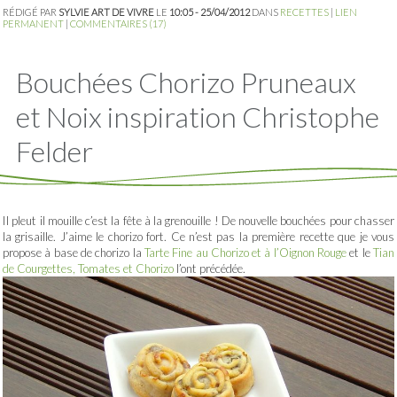
RÉDIGÉ PAR
SYLVIE ART DE VIVRE
LE
10:05 - 25/04/2012
DANS
RECETTES
|
LIEN
PERMANENT
|
COMMENTAIRES (17)
Bouchées Chorizo Pruneaux
et Noix inspiration Christophe
Felder
Il pleut il mouille c’est la fête à la grenouille ! De nouvelle bouchées pour chasser
la grisaille. J’aime le chorizo fort. Ce n’est pas la première recette que je vous
propose à base de chorizo la
Tarte Fine au Chorizo et à l’Oignon Rouge
et le
Tian
de Courgettes, Tomates et Chorizo
l’ont précédée.