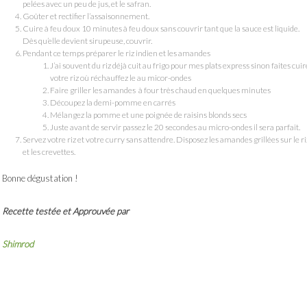
pelées avec un peu de jus, et le safran.
Goûter et rectifier l’assaisonnement.
Cuire à feu doux 10 minutes à feu doux sans couvrir tant que la sauce est liquide.
Dès qu’elle devient sirupeuse, couvrir.
Pendant ce temps préparer le riz indien et les amandes
J’ai souvent du riz déjà cuit au frigo pour mes plats express sinon faites cuir
votre riz où réchauffez le au micor-ondes
Faire griller les amandes à four très chaud en quelques minutes
Découpez la demi-pomme en carrés
Mélangez la pomme et une poignée de raisins blonds secs
Juste avant de servir passez le 20 secondes au micro-ondes il sera parfait.
Servez votre riz et votre curry sans attendre. Disposez les amandes grillées sur le ri
et les crevettes.
Bonne dégustation !
Recette testée et Approuvée par
Shimrod