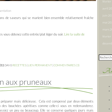
févrie
avril 2
sentation
juin 2
ions de saveurs qui se marient bien ensemble relativement fraîche
mai 20
mars 
s vous obtenez cette entrée/plat léger du soir.
Lire la suite de
févrie
décemb
Rechercher
2011
DANS
RECETTES
|
LIEN PERMANENT
|
COMMENTAIRES (3)
Arti
n aux pruneaux
e à préparer mais délicieuse. Cela est compensé par deux éléments
u des bouchées apéritives comme celle-ci vous en redemanderez.
fassiez un peu ou beaucoup. Elle se conserve quelques jours mais