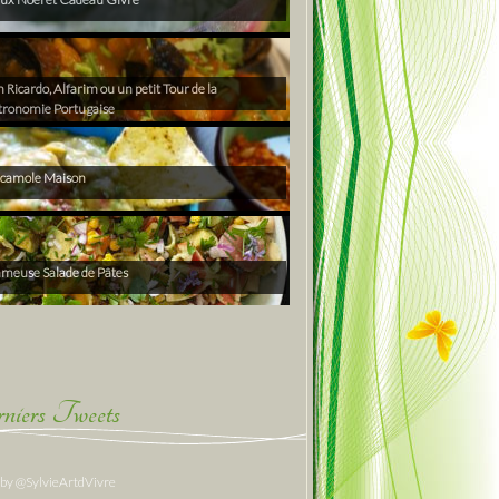
Ricardo, Alfarim ou un petit Tour de la
tronomie Portugaise
camole Maison
ameuse Salade de Pâtes
niers Tweets
 by @SylvieArtdVivre