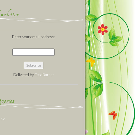
sletter
Enter your email address:
Delivered by
FeedBurner
gories
able