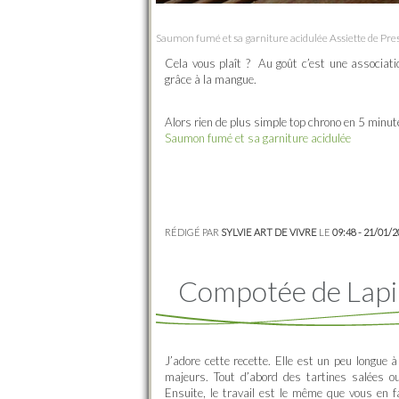
Saumon fumé et sa garniture acidulée Assiette de Pre
Cela vous plaît ? Au goût c’est une associat
grâce à la mangue.
Alors rien de plus simple top chrono en 5 minute
Saumon fumé et sa garniture acidulée
RÉDIGÉ PAR
SYLVIE ART DE VIVRE
LE
09:48 - 21/01/
Compotée de Lapi
J’adore cette recette. Elle est un peu longu
majeurs. Tout d’abord des tartines salées o
Ensuite, le travail est le même que vous en 