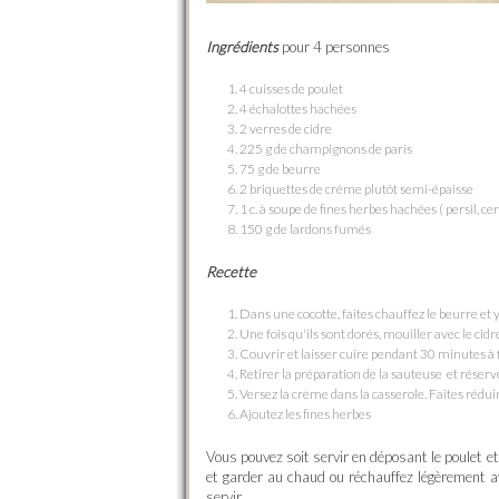
Ingrédients
pour 4 personnes
4 cuisses de poulet
4 échalottes hachées
2 verres de cidre
225 g de champignons de paris
75 g de beurre
2 briquettes de crème plutôt semi-épaisse
1 c. à soupe de fines herbes hachées ( persil, ce
150 g de lardons fumés
Recette
Dans une cocotte, faites chauffez le beurre et y f
Une fois qu'ils sont dorés, mouiller avec le c
Couvrir et laisser cuire pendant 30 minutes à
Retirer la préparation de la sauteuse et réser
Versez la crème dans la casserole. Faites rédui
Ajoutez les fines herbes
Vous pouvez soit servir en déposant le poulet e
et garder au chaud ou réchauffez légèrement a
servir.