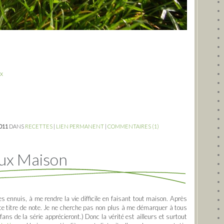
ux
2011
DANS
RECETTES
|
LIEN PERMANENT
|
COMMENTAIRES (1)
oux Maison
 ennuis, à me rendre la vie difficile en faisant tout maison. Après
 ce titre de note. Je ne cherche pas non plus à me démarquer à tous
 fans de la série apprécieront.) Donc la vérité est ailleurs et surtout