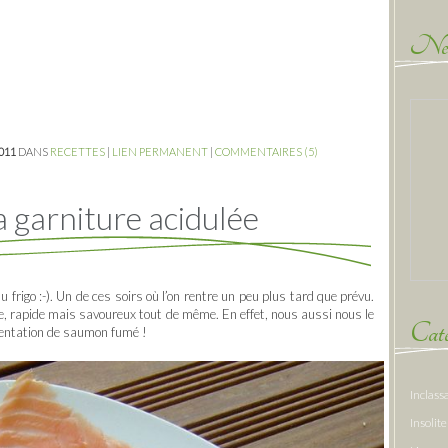
New
2011
DANS
RECETTES
|
LIEN PERMANENT
|
COMMENTAIRES (5)
 garniture acidulée
 frigo :-). Un de ces soirs où l’on rentre un peu plus tard que prévu.
ple, rapide mais savoureux tout de même. En effet, nous aussi nous le
Caté
résentation de saumon fumé !
Inclass
Insolite