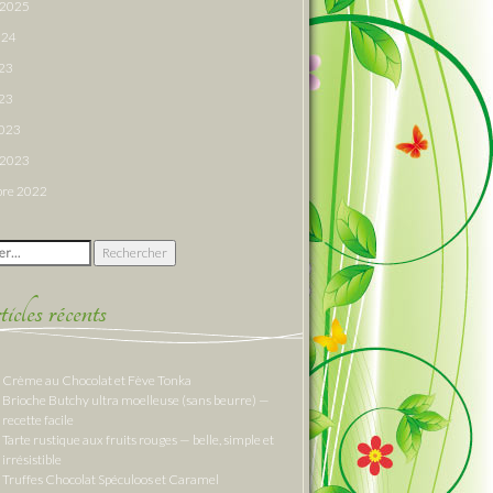
r 2025
024
023
23
2023
r 2023
re 2022
 :
cles récents
Crème au Chocolat et Fève Tonka
Brioche Butchy ultra moelleuse (sans beurre) —
recette facile
Tarte rustique aux fruits rouges — belle, simple et
irrésistible
Truffes Chocolat Spéculoos et Caramel