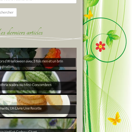
chercher
derniers articles
rs d’#Halloween avec 3 fois rien et un brin
agination
thria scabra ou Mini-Concombres
ants, Un Livre Une Recette
ux Noël et Cadeau Givré