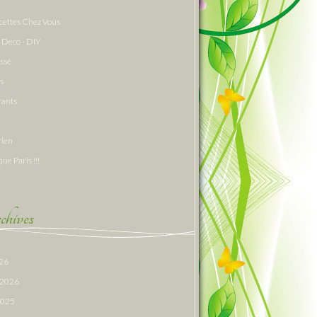
cettes Chez Vous
 Deco - DIY
assé
s
rants
rien
que Paris !!!
hives
026
r 2026
 2025