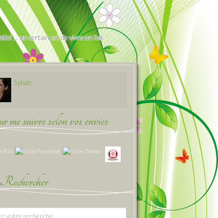
iel … un certain art de vivre en fait
Sylvie
 me suivre selon vos envies
Rechercher