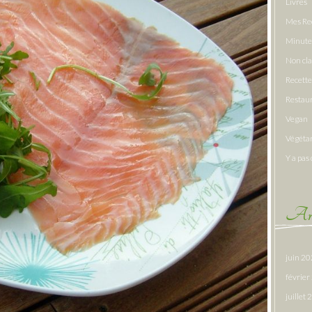
Livres
Mes Re
Minute
Non cl
Recette
Restau
Vegan
Végéta
Y a pas 
Arc
juin 2
févrie
juillet