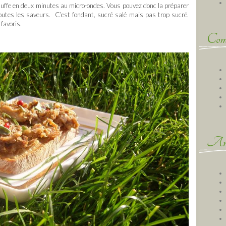
auffe en deux minutes au micro-ondes. Vous pouvez donc la préparer
outes les saveurs. C’est fondant, sucré salé mais pas trop sucré.
 favoris.
Comm
Arc