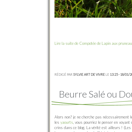
Lire la suite de Compotée de Lapin aux prunea
RÉDIGÉ PAR
SYLVIE ART DE VIVRE
LE
13:25 - 18/01/
Beurre Salé ou D
Alors non? je ne cherche pas nécessairement les
les
yaourts
, vous pourriez le penser en voyant
crins dans ce blog. La vérité est ailleurs ! (Les