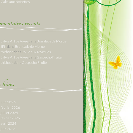
Cake aux Noisettes
entaires récents
Sylvie Art de Vivre
dans
Brandade de Morue
JPK
dans
Brandade de Morue
thithoad
dans
Roulé aux Myrtilles
Sylvie Art de Vivre
dans
Gaspacho Fruité
thithoad
dans
Gaspacho Fruité
hives
juin 2026
février 2026
juillet 2025
février 2025
avril 2024
juin 2023