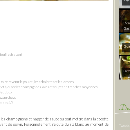
Dom 
Gas
Gua
rfeuil, estragon)
La f
aire revenir le poulet , les échalottes et les lardons.
idre et ajouter les champignons lavés et coupés en tranches moyennes.
 feu doux
vez au chaud
re des 2/3.
Der
t les champignons et napper de sauce ou tout mettre dans la cocotte
vant de servir. Personnellement j'ajoute du riz blanc au moment de
Tweets