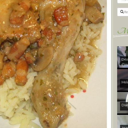
Re
Mes 
Déco
d’im
Melo
Diam
Joye