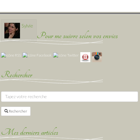
Sylvie
Pour me suivre selon vos envies
Rechercher
Rechercher
Mes derniers articles