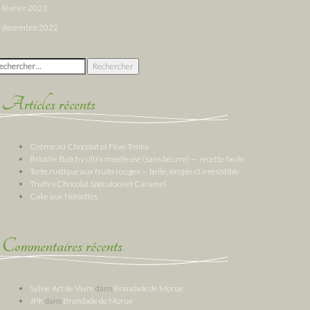
février 2023
décembre 2022
chercher :
Articles récents
Crème au Chocolat et Fève Tonka
Brioche Butchy ultra moelleuse (sans beurre) — recette facile
Tarte rustique aux fruits rouges — belle, simple et irrésistible
Truffes Chocolat Spéculoos et Caramel
Cake aux Noisettes
Commentaires récents
Sylvie Art de Vivre
dans
Brandade de Morue
JPK
dans
Brandade de Morue