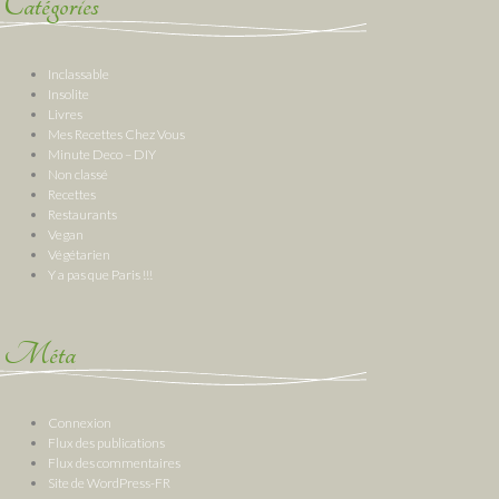
Catégories
Inclassable
Insolite
Livres
Mes Recettes Chez Vous
Minute Deco – DIY
Non classé
Recettes
Restaurants
Vegan
Végétarien
Y a pas que Paris !!!
Méta
Connexion
Flux des publications
Flux des commentaires
Site de WordPress-FR