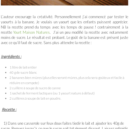
L’auteur encourage la créativité. Personnellement j’ai commencé par tester le
yaourts à la banane. Je voulais un yaourt que les enfants puissent apprécier.
NB la recette prend du temps avec les temps de pause ! contrairement à la
recette
Yourt Maison Natures
. J’ai un peu modifié la recette avec notamment
moins de sucre. Le résultat est probant. Le goût de la banane est présent juste
avec ce qu’il faut de sucre. Sans plus attendre la recette :
Ingrédients :
1 litre de lait entier
40 g de sucre blanc
2 bananes bien mûres (plus elles seront mûres, plus cela sera goûteux et facile à
réduire en compote)
2 cuillère à soupe de sucre de canne
1 sachet de ferment lactiques (ou 1 yaourt nature à défaut)
2 cuillères à soupe de lait en poudre.
Recette :
1) Dans une casserole sur feux doux faites tiedir le lait et ajouter les 40g de
sucre. Remuez jusqu’à ce que le sucre soit totalement dissout. Laissez refroidir