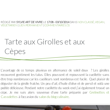
RÉDIGÉ PAR
SYLVIE ART DE VIVRE
LE
17:08 - 03/10/2014
DANS
NON CLASSÉ
,
VEGAN
,
VÉGÉTARIEN
|
LIEN PERMANENT
|
COMMENTAIRES (5)
Tarte aux Girolles et aux
Cèpes
L’avantage de ce temps pluvieux en alternance de soleil doux ? Les girolles
recouvrent gentiment les talus. Elles poussent et repoussent la cueillette sans
être trop nombreuse car les cueilleurs sont nombreux est facile. Quel plaisir de
déguster de la girolle fraîche. Un peu d’ail, d’huile d’olive et de persil et voilà une
poêlée délicieuse. Pendant notre cueillette du week-end j’ai également trouvé un
cèpe. Je me suis alors souvenue d’une tarte préparée par
Grelinettes et
Cassolettes
à l’occasion du
salon du blog culinaire
.