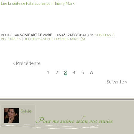
Lire la suite de Pâte Sucrée par Thierry Marx
RÉDIGÉ PAR
SYLVIE ART DE VIVRE
LE
06:45 - 21/06/2014
DANS
NON CLASSÉ
,
VÉGÉTARIEN
|
LIEN PERMANENT
|
COMMENTAIRES (6)
Précédente
1
2
3
4
5
6
Suivante
Sylvie
Pour me suivre selon vos envies