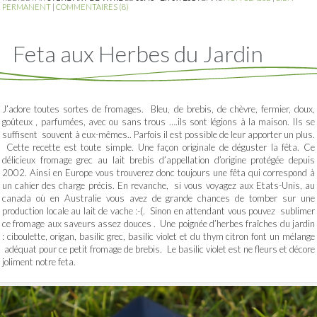
PERMANENT
|
COMMENTAIRES (8)
Feta aux Herbes du Jardin
J’adore toutes sortes de fromages. Bleu, de brebis, de chèvre, fermier, doux,
goûteux , parfumées, avec ou sans trous ….ils sont légions à la maison. Ils se
suffisent souvent à eux-mêmes.. Parfois il est possible de leur apporter un plus.
Cette recette est toute simple. Une façon originale de déguster la fêta. Ce
délicieux fromage grec au lait brebis d’appellation d’origine protégée depuis
2002. Ainsi en Europe vous trouverez donc toujours une fêta qui correspond à
un cahier des charge précis. En revanche, si vous voyagez aux Etats-Unis, au
canada où en Australie vous avez de grande chances de tomber sur une
production locale au lait de vache :-(. Sinon en attendant vous pouvez sublimer
ce fromage aux saveurs assez douces . Une poignée d’herbes fraîches du jardin
: ciboulette, origan, basilic grec, basilic violet et du thym citron font un mélange
adéquat pour ce petit fromage de brebis. Le basilic violet est ne fleurs et décore
joliment notre feta.