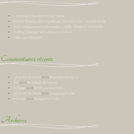
Crème au Chocolat et Fève Tonka
Brioche Butchy ultra moelleuse (sans beurre) — recette facile
Tarte rustique aux fruits rouges — belle, simple et irrésistible
Truffes Chocolat Spéculoos et Caramel
Cake aux Noisettes
Commentaires récents
Sylvie Art de Vivre
dans
Brandade de Morue
JPK
dans
Brandade de Morue
thithoad
dans
Roulé aux Myrtilles
Sylvie Art de Vivre
dans
Gaspacho Fruité
thithoad
dans
Gaspacho Fruité
Archives