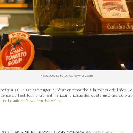
Pickles Géants Potbellow New York 56th
mais aussi un sac hamburger qui était en exposition à la boutique de l’hôtel. Je
pense qu’il est tout à fait légitime pour la partie des objets insolities du blog.
Lire la suite de News from New-York
RÉDIGÉ PAR
SYLVIE ART DE VIVRE
LE
06:45 - 27/07/2014
DANS
NON CLASSÉ
|
LIEN