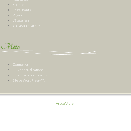
Recettes
Restaurants
Vegan
Végétarien
Y a pas que Paris !!!
Méta
Connexion
Flux des publications
Flux des commentaires
Site de WordPress-FR
Art de Vivre