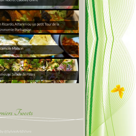
Ricardo, Alfarim ou un petit Tour de la
tronomie Portugaise
camole Maison
ameuse Salade de Pâtes
niers Tweets
 by @SylvieArtdVivre