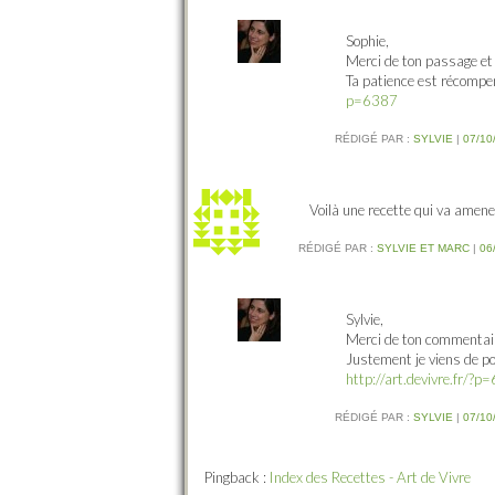
Sophie,
Merci de ton passage et
Ta patience est récompen
p=6387
RÉDIGÉ PAR :
SYLVIE
|
07/10
Voilà une recette qui va amener
RÉDIGÉ PAR :
SYLVIE ET MARC
|
06
Sylvie,
Merci de ton commentai
Justement je viens de pos
http://art.devivre.fr/?p
RÉDIGÉ PAR :
SYLVIE
|
07/10
Pingback :
Index des Recettes - Art de Vivre