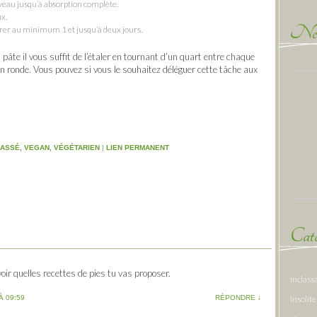
veau jusqu’à absorption complète.
ux.
New
érer au minimum 1 et jusqu’à deux jours.
a pâte il vous suffit de l’étaler en tournant d’un quart entre chaque
ien ronde. Vous pouvez si vous le souhaitez déléguer cette tâche aux
LASSÉ
,
VEGAN
,
VÉGÉTARIEN
|
LIEN PERMANENT
Caté
oir quelles recettes de pies tu vas proposer.
Inclass
À 09:59
RÉPONDRE
↓
Insolite