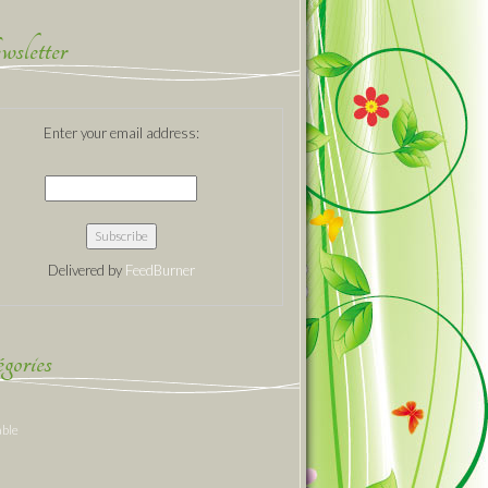
sletter
Enter your email address:
Delivered by
FeedBurner
gories
able