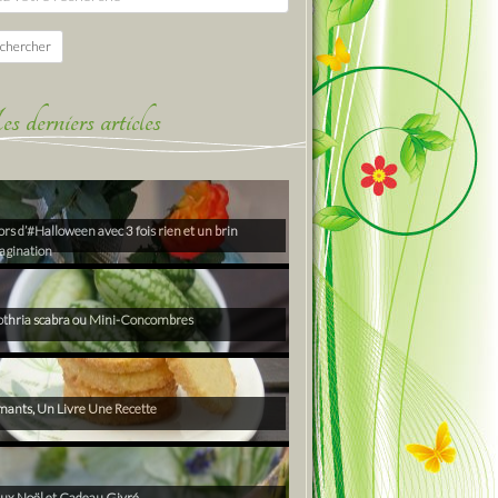
chercher
derniers articles
rs d’#Halloween avec 3 fois rien et un brin
agination
thria scabra ou Mini-Concombres
ants, Un Livre Une Recette
ux Noël et Cadeau Givré