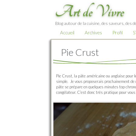
Art de Vivre
Blog autour de la cuisine, des saveurs, des d
Accueil
Archives
Profil
S
Pie Crust
Pie Crust, la pâte américaine ou anglaise pour 
simple. Je vous proposerais prochainement de n
pâte se prépare en quelques minutes top chrono
congélateur. C’est donc très pratique pour vous 