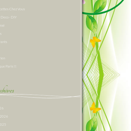
cettes Chez Vous
 Deco - DIY
assé
s
rants
rien
que Paris !!!
hives
026
r 2026
 2025