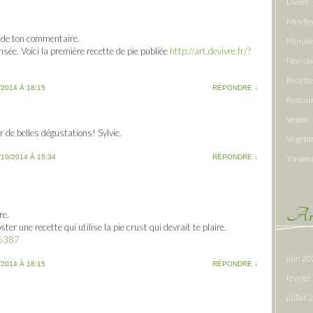
Livres
Mes Re
 de ton commentaire.
Minute
sée. Voici la première recette de pie publiée
http://art.devivre.fr/?
Non cl
Recette
/2014 À 18:15
RÉPONDRE
↓
Restau
Vegan
 de belles dégustations! Sylvie.
Végéta
/10/2014 À 15:34
RÉPONDRE
↓
Y a pas 
Arc
re.
ter une recette qui utilise la pie crust qui devrait te plaire.
=6387
juin 2
/2014 À 18:15
RÉPONDRE
↓
févrie
juillet