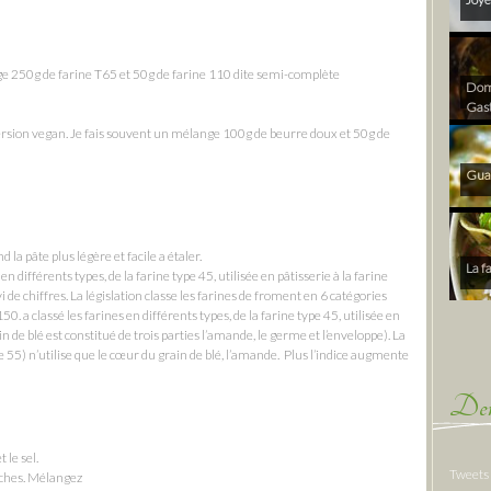
nge 250g de farine T65 et 50g de farine 110 dite semi-complète
Dom 
Gas
rsion vegan. Je fais souvent un mélange 100g de beurre doux et 50g de
Gua
 la pâte plus légère et facile a étaler.
La f
en différents types, de la farine type 45, utilisée en pâtisserie à la farine
i de chiffres. La législation classe les farines de froment en 6 catégories
 a classé les farines en différents types, de la farine type 45, utilisée en
n de blé est constitué de trois parties l’amande, le germe et l’enveloppe). La
5) n’utilise que le cœur du grain de blé, l’amande. Plus l’indice augmente
Der
 le sel.
Tweets
nches. Mélangez