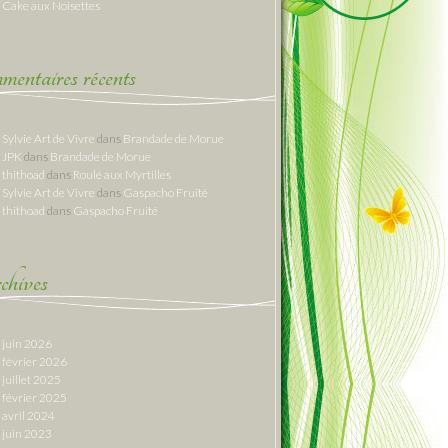
Cake aux Noisettes
entaires récents
Sylvie Art de Vivre
dans
Brandade de Morue
JPK
dans
Brandade de Morue
thithoad
dans
Roulé aux Myrtilles
Sylvie Art de Vivre
dans
Gaspacho Fruité
thithoad
dans
Gaspacho Fruité
hives
juin 2026
février 2026
juillet 2025
février 2025
avril 2024
juin 2023