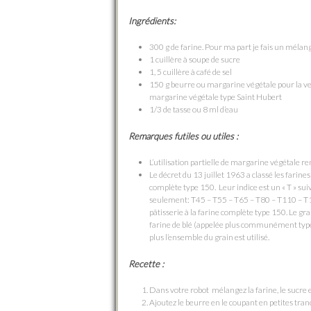
Ingrédients:
300 g de farine. Pour ma part je fais un méla
1 cuillère à soupe de sucre
1, 5 cuillère à café de sel
150 g beurre ou margarine végétale pour la ve
margarine végétale type Saint Hubert
1/3 de tasse ou 8 ml d’eau
Remarques futiles ou utiles :
L’utilisation partielle de margarine végétale rend
Le décret du 13 juillet 1963 a classé les farines 
complète type 150. Leur indice est un « T » suiv
seulement: T45 – T55 – T65 – T80 – T110 – T150.
pâtisserie à la farine complète type 150. Le grai
farine de blé (appelée plus communément type 5
plus l’ensemble du grain est utilisé.
Recette :
Dans votre robot mélangez la farine, le sucre et
Ajoutez le beurre en le coupant en petites tra