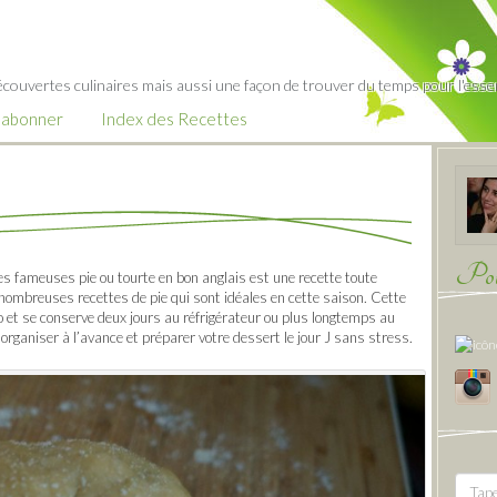
écouvertes culinaires mais aussi une façon de trouver du temps pour l'essent
’abonner
Index des Recettes
Pour
les fameuses pie ou tourte en bon anglais est une recette toute
ombreuses recettes de pie qui sont idéales en cette saison. Cette
 et se conserve deux jours au réfrigérateur ou plus longtemps au
organiser à l’avance et préparer votre dessert le jour J sans stress.