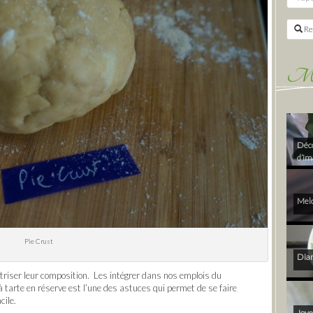
Re
Mes 
Déco
d’im
Melo
Pie Crust
Diam
triser leur composition. Les intégrer dans nos emplois du
 tarte en réserve est l’une des astuces qui permet de se faire
cile.
Joye