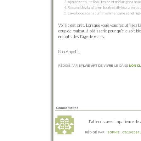
Ajoutez ensuite l’eau froide et mélangez à nou
Rassemblez la pâte en boule et divisez la en de
Enveloppez dans du film alimentaire et réfrig
Voilà c’est prêt. Lorsque vous voudrez utilisez l
coup de rouleau à pâtisserie pour qu’elle soit b
enfants dès l’âge de 6 ans.
Bon Appétit.
RÉDIGÉ PAR
SYLVIE ART DE VIVRE
LE
DANS
NON C
Commentaires
J’attends avec impatience de v
RÉDIGÉ PAR :
SOPHIE
|
05/10/2014 