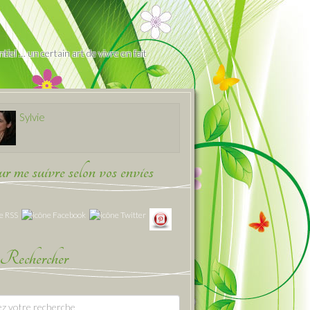
iel … un certain art de vivre en fait
Sylvie
 me suivre selon vos envies
Rechercher