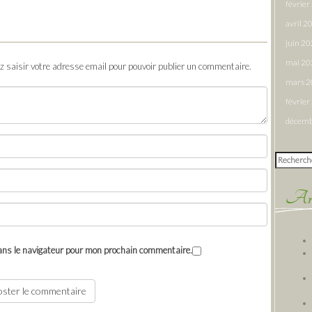
févrie
avril 2
juin 2
mai 20
ez saisir votre adresse email pour pouvoir publier un commentaire.
mars 
févrie
décemb
Rechercher
Arti
ans le navigateur pour mon prochain commentaire.