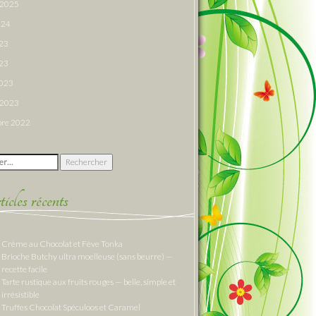
r 2025
024
023
23
2023
r 2023
re 2022
 :
cles récents
Crème au Chocolat et Fève Tonka
Brioche Butchy ultra moelleuse (sans beurre) —
recette facile
Tarte rustique aux fruits rouges — belle, simple et
irrésistible
Truffes Chocolat Spéculoos et Caramel