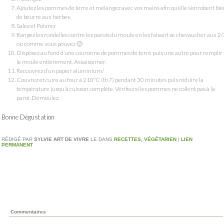
Ajoutez les pommes de terre et mélangez avec vos mains afin qu’elle s’enrobent bie
de beurre aux herbes.
Salez et Poivrez
Rangez les rondelles contre les parois du moule en les faisant se chevaucher aux 2/
ou comme vous pouvez 🙂
Disposez au fond d’une couronne de pommes de terre puis une autre pour remplir
le moule entièrement. Assaisonner.
Recouvrez d’un papier aluminium/
Couvrez et cuire au four à 210°C (th7) pendant 30 minutes puis réduire la
température jusqu’à cuisson complète. Vérifiez si les pommes ne collent pas à la
paroi. Démoulez.
Bonne Dégustation
RÉDIGÉ PAR
SYLVIE ART DE VIVRE
LE
DANS
RECETTES
,
VÉGÉTARIEN
|
LIEN
PERMANENT
Commentaires