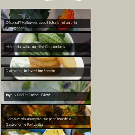
Décors d’#Halloween avec 3 fois rien et un brin
d’imagination
Melothria scabra ou Mini-Concombres
Diamants, Un Livre Une Recette
Joyeux Noël et Cadeau Givré
Dom Ricardo, Alfarim ou un petit Tour de la
Gastronomie Portugaise