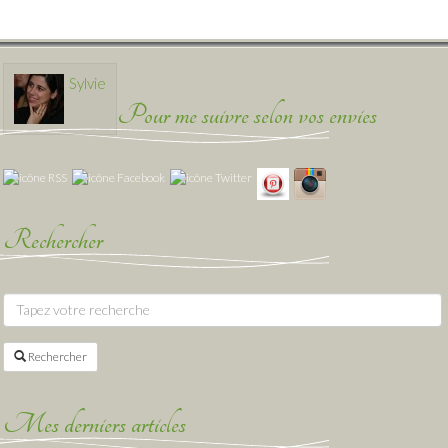
Sylvie
Pour me suivre selon vos envies
Rechercher
Rechercher
Mes derniers articles