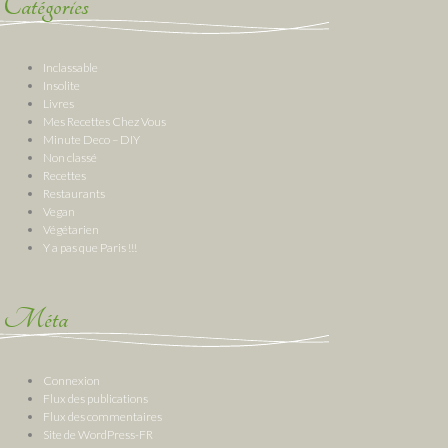
Catégories
Inclassable
Insolite
Livres
Mes Recettes Chez Vous
Minute Deco – DIY
Non classé
Recettes
Restaurants
Vegan
Végétarien
Y a pas que Paris !!!
Méta
Connexion
Flux des publications
Flux des commentaires
Site de WordPress-FR