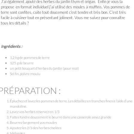
J’ai également ajouté des herbes du jardin thym et origan. Enfin je vous la
propose en format individuel j’ai utilisé des moules à muffins. Vos pommes de
terre sont confites, cuite tout doucement c’est tendre et très bon. C’est très
facile à cuisiner tout en présentant joliment. Vous me suivez pour connaître
tous les détails ?
Ingrédients :
1,2 kg de pommes de terre
125 g de beurre
un petit bouquet d’herbes du jardin (pour moi)
Sel fin, poivre moulu
PRÉPARATION :
Épluchez et lavez les pommes de terre. Les détaillez en tranches fines à l’aide d’une
mandoline.
Lavez vos herbes réservez en 1/3
Faîtes fondre doucement le beurre dans une casserole assez grande
Beurrez largement vos moules
Ajoutez les 2/3 des herbes ciselées
Mélangez