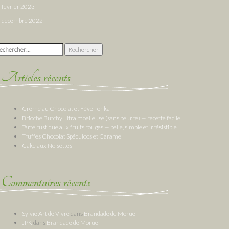
février 2023
décembre 2022
chercher :
Articles récents
Crème au Chocolat et Fève Tonka
Brioche Butchy ultra moelleuse (sans beurre) — recette facile
Tarte rustique aux fruits rouges — belle, simple et irrésistible
Truffes Chocolat Spéculoos et Caramel
Cake aux Noisettes
Commentaires récents
Sylvie Art de Vivre
dans
Brandade de Morue
JPK
dans
Brandade de Morue