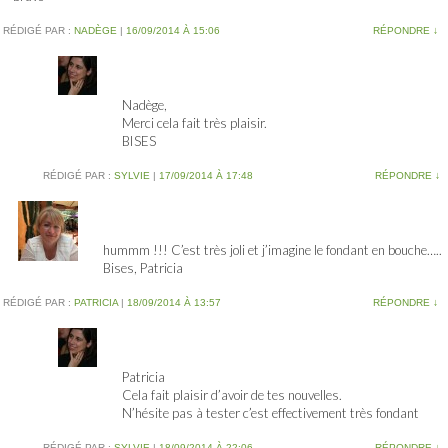
RÉDIGÉ PAR :
NADÈGE
|
16/09/2014 À 15:06
RÉPONDRE
↓
Nadège,
Merci cela fait très plaisir.
BISES
RÉDIGÉ PAR :
SYLVIE
|
17/09/2014 À 17:48
RÉPONDRE
↓
hummm !!! C’est très joli et j’imagine le fondant en bouche…..
Bises, Patricia
RÉDIGÉ PAR :
PATRICIA
|
18/09/2014 À 13:57
RÉPONDRE
↓
Patricia
Cela fait plaisir d’avoir de tes nouvelles.
N’hésite pas à tester c’est effectivement très fondant
RÉDIGÉ PAR :
SYLVIE
|
18/09/2014 À 22:06
RÉPONDRE
↓