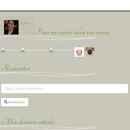
Sylvie
Pour me suivre selon vos envies
Rechercher
Rechercher
Mes derniers articles