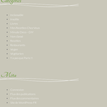
Catégories
Inclassable
Insolite
Livres
Mes Recettes Chez Vous
Minute Deco – DIY
Non classé
Recettes
Restaurants
Vegan
Végétarien
Y a pas que Paris !!!
Méta
Connexion
Flux des publications
Flux des commentaires
Site de WordPress-FR