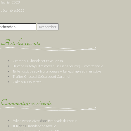
février 2023
décembre 2022
chercher :
Articles récents
Crème au Chocolat et Fève Tonka
Brioche Butchy ultra moelleuse (sans beurre) — recette facile
Tarte rustique aux fruits rouges — belle, simple et irrésistible
Truffes Chocolat Spéculoos et Caramel
Cake aux Noisettes
Commentaires récents
Sylvie Art de Vivre
dans
Brandade de Morue
JPK
dans
Brandade de Morue