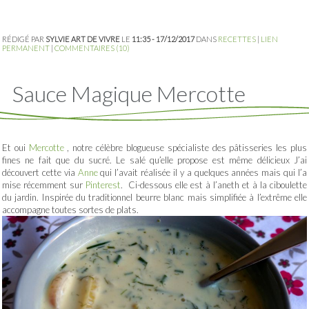
RÉDIGÉ PAR
SYLVIE ART DE VIVRE
LE
11:35 - 17/12/2017
DANS
RECETTES
|
LIEN
PERMANENT
|
COMMENTAIRES (10)
Sauce Magique Mercotte
Et oui
Mercotte
, notre célèbre blogueuse spécialiste des pâtisseries les plus
fines ne fait que du sucré. Le salé qu’elle propose est même délicieux J’ai
découvert cette via
Anne
qui l’avait réalisée il y a quelques années mais qui l’a
mise récemment sur
Pinterest
. Ci-dessous elle est à l’aneth et à la ciboulette
du jardin. Inspirée du traditionnel beurre blanc mais simplifiée à l’extrême elle
accompagne toutes sortes de plats.