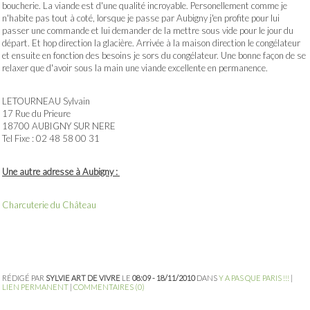
boucherie. La viande est d'une qualité incroyable. Personellement comme je
n'habite pas tout à coté, lorsque je passe par Aubigny j'en profite pour lui
passer une commande et lui demander de la mettre sous vide pour le jour du
départ. Et hop direction la glacière. Arrivée à la maison direction le congélateur
et ensuite en fonction des besoins je sors du congélateur. Une bonne façon de se
relaxer que d'avoir sous la main une viande excellente en permanence.
LETOURNEAU Sylvain
17 Rue du Prieure
18700 AUBIGNY SUR NERE
Tel Fixe : 02 48 58 00 31
Une autre adresse à Aubigny :
Charcuterie du Château
RÉDIGÉ PAR
SYLVIE ART DE VIVRE
LE
08:09 - 18/11/2010
DANS
Y A PAS QUE PARIS !!!
|
LIEN PERMANENT
|
COMMENTAIRES (0)