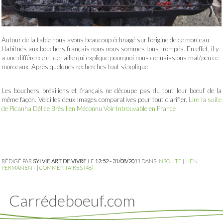
Autour de la table nous avons beaucoup échnagé sur l’origine de ce morceau.
Habitués aux bouchers français nous nous sommes tous trompés. En effet, il y
a une différence et de taille qui explique pourquoi nous connaissions mal/peu ce
morceaux. Après quelques recherches tout s’explique
Les bouchers brésiliens et français ne découpe pas du tout leur boeuf de la
même façon. Voici les deux images comparatives pour tout clarifier.
Lire la suite
de Picanha Délice Brésilien Méconnu Voir Introuvable en France
RÉDIGÉ PAR
SYLVIE ART DE VIVRE
LE
12:52 - 31/08/2011
DANS
INSOLITE
|
LIEN
PERMANENT
|
COMMENTAIRES (48)
Carrédeboeuf.com