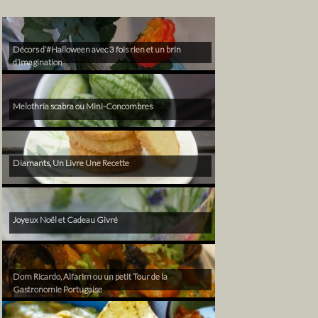
Décors d’#Halloween avec 3 fois rien et un brin
d’imagination
Melothria scabra ou Mini-Concombres
Diamants, Un Livre Une Recette
Joyeux Noël et Cadeau Givré
Dom Ricardo, Alfarim ou un petit Tour de la
Gastronomie Portugaise