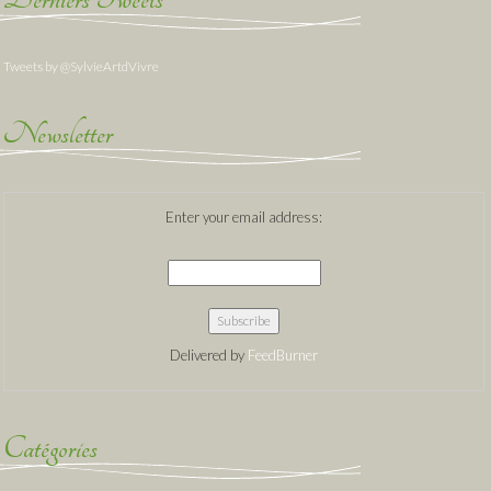
Tweets by @SylvieArtdVivre
Newsletter
Enter your email address:
Delivered by
FeedBurner
Catégories