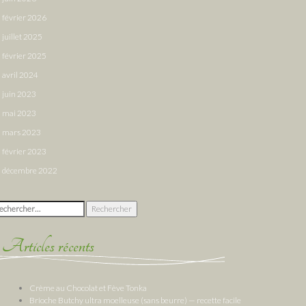
février 2026
juillet 2025
février 2025
avril 2024
juin 2023
mai 2023
mars 2023
février 2023
décembre 2022
chercher :
Articles récents
Crème au Chocolat et Fève Tonka
Brioche Butchy ultra moelleuse (sans beurre) — recette facile