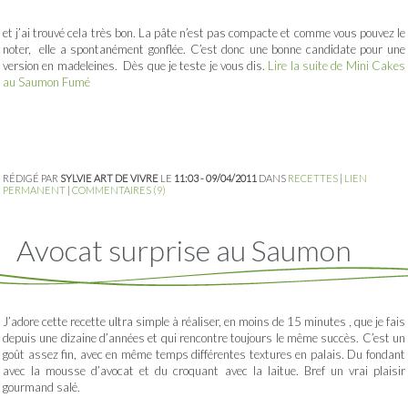
et j’ai trouvé cela très bon. La pâte n’est pas compacte et comme vous pouvez le
noter, elle a spontanément gonflée. C’est donc une bonne candidate pour une
version en madeleines. Dès que je teste je vous dis.
Lire la suite de Mini Cakes
au Saumon Fumé
RÉDIGÉ PAR
SYLVIE ART DE VIVRE
LE
11:03 - 09/04/2011
DANS
RECETTES
|
LIEN
PERMANENT
|
COMMENTAIRES (9)
Avocat surprise au Saumon
J’adore cette recette ultra simple à réaliser, en moins de 15 minutes , que je fais
depuis une dizaine d’années et qui rencontre toujours le même succès. C’est un
goût assez fin, avec en même temps différentes textures en palais. Du fondant
avec la mousse d’avocat et du croquant avec la laitue. Bref un vrai plaisir
gourmand salé.