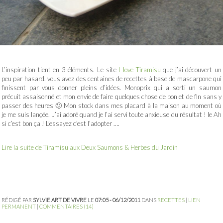
L’inspiration tient en 3 éléments. Le site
I love Tiramisu
que j’ai découvert un
peu par hasard. vous avez des centaines de recettes à base de mascarpone qui
finissent par vous donner pleins d’idées. Monoprix qui a sorti un saumon
précuit assaisonné et mon envie de faire quelques chose de bon et de fin sans y
passer des heures 🙂 Mon stock dans mes placard à la maison au moment où
je me suis lançée. J’ai adoré quand je l’ai servi toute anxieuse du résultat ! le Ah
si c’est bon ça ! L’essayez c’est l’adopter ….
Lire la suite de Tiramisu aux Deux Saumons & Herbes du Jardin
RÉDIGÉ PAR
SYLVIE ART DE VIVRE
LE
07:05 - 06/12/2011
DANS
RECETTES
|
LIEN
PERMANENT
|
COMMENTAIRES (14)