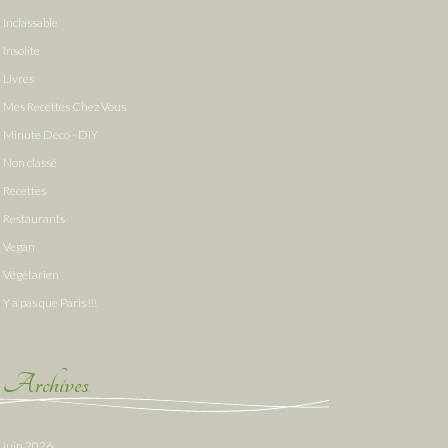
Inclassable
Insolite
Livres
Mes Recettes Chez Vous
Minute Deco - DIY
Non classé
Recettes
Restaurants
Vegan
Végétarien
Y a pas que Paris !!!
Archives
juin 2026