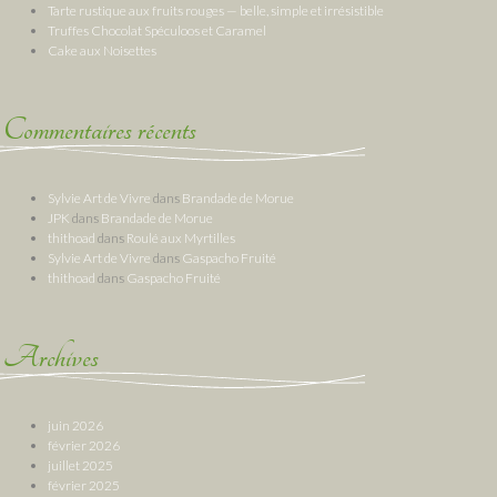
Tarte rustique aux fruits rouges — belle, simple et irrésistible
Truffes Chocolat Spéculoos et Caramel
Cake aux Noisettes
Commentaires récents
Sylvie Art de Vivre
dans
Brandade de Morue
JPK
dans
Brandade de Morue
thithoad
dans
Roulé aux Myrtilles
Sylvie Art de Vivre
dans
Gaspacho Fruité
thithoad
dans
Gaspacho Fruité
Archives
juin 2026
février 2026
juillet 2025
février 2025