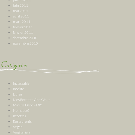
juin 2011
mai 2011
avril 2011
mars 2011
février 2011
janvier 2011
décembre 2010
novembre 2010
Catégories
Inclassable
Insolite
Livres
Mes Recettes Chez Vous
Minute Deco – DIY
Non classé
Recettes
Restaurants
Vegan
Végétarien