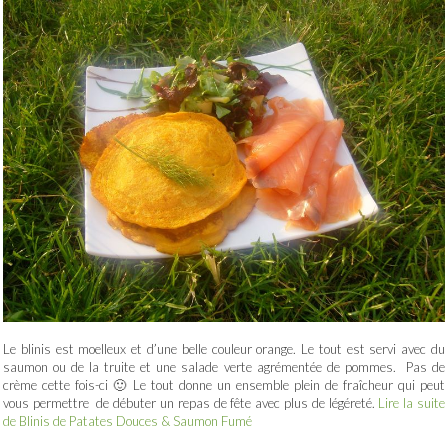
Le blinis est moelleux et d’une belle couleur orange. Le tout est servi avec du
saumon ou de la truite et une salade verte agrémentée de pommes. Pas de
crème cette fois-ci 🙂 Le tout donne un ensemble plein de fraîcheur qui peut
vous permettre de débuter un repas de fête avec plus de légéreté.
Lire la suite
de Blinis de Patates Douces & Saumon Fumé