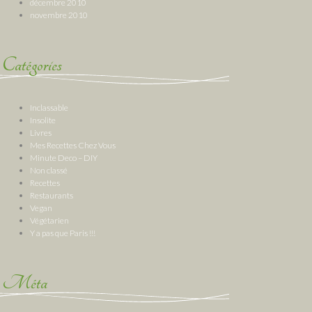
décembre 2010
novembre 2010
Catégories
Inclassable
Insolite
Livres
Mes Recettes Chez Vous
Minute Deco – DIY
Non classé
Recettes
Restaurants
Vegan
Végétarien
Y a pas que Paris !!!
Méta