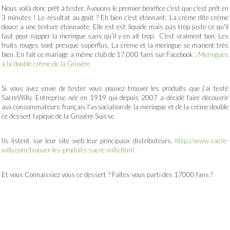
Nous voilà donc prêt à tester. Avouons le premier bénéfice c'est que c'est prêt en
3 minutes ! Le résultat au goût ? Eh bien c'est étonnant. La crème dite crème
douce a une texture étonnante. Elle est est liquide mais pas trop juste ce qu'il
faut pour napper la meringue sans qu'il y en ait trop. C'est vraiment bon. Les
fruits rouges sont presque superflus. La crème et la meringue se marient très
bien. En fait ce mariage a même club de 17,000 fans sur Facebook :
Meringues
à la double crème de la Gruyère
Si vous avez envie de tester vous pouvez trouver les produits que j'ai testé
SacreWilly. Entreprise née en 1919 qui depuis 2007 a décidé faire découvrir
aux consommateurs français l’association de la meringue et de la crème double
ce dessert typique de la Gruyère Suisse.
Ils listent sur leur site web leur principaux distributeurs.
http://www.sacre-
willy.com/trouver-les-produits-sacre-willy.html
Et vous Connaissiez vous ce dessert ? Faîtes-vous parti des 17000 fans ?