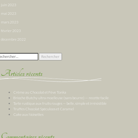
juin 2023
mai 2023
mars 2023
février 2023
décembre 2022
chercher :
Articles récents
Crème au Chocolat et Fève Tonka
Brioche Butchy ultra moelleuse (sans beurre) — recette facile
Tarte rustique aux fruits rouges — belle, simple et irrésistible
Truffes Chocolat Spéculoos et Caramel
Cake aux Noisettes
Commentaires récents