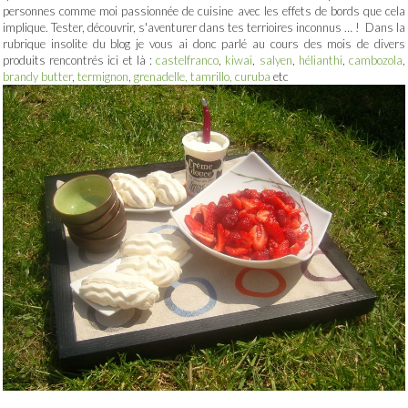
personnes comme moi passionnée de cuisine avec les effets de bords que cela
implique. Tester, découvrir, s'aventurer dans tes terrioires inconnus … ! Dans la
rubrique insolite du blog je vous ai donc parlé au cours des mois de divers
produits rencontrés ici et là :
castelfranco
,
kiwai
,
salyen
,
hélianthi
,
cambozola
,
brandy butter
,
termignon
,
grenadelle, tamrillo, curuba
etc