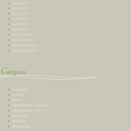
août 2011
juillet 2011
juin 2011
mai 2011
avril 2011
mars 2011
février 2011
janvier 2011
décembre 2010
novembre 2010
Catégories
Inclassable
Insolite
Livres
Mes Recettes Chez Vous
Minute Deco – DIY
Non classé
Recettes
Restaurants