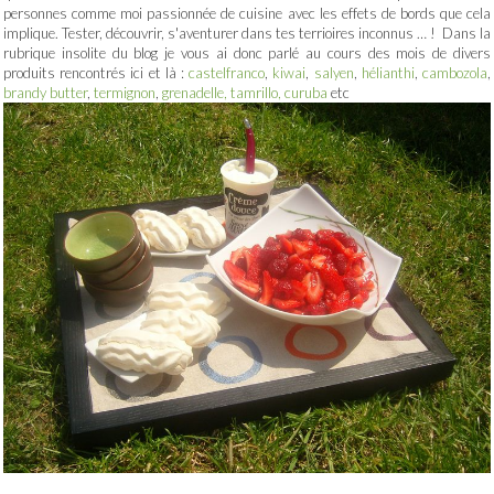
personnes comme moi passionnée de cuisine avec les effets de bords que cela
implique. Tester, découvrir, s'aventurer dans tes terrioires inconnus … ! Dans la
rubrique insolite du blog je vous ai donc parlé au cours des mois de divers
produits rencontrés ici et là :
castelfranco
,
kiwai
,
salyen
,
hélianthi
,
cambozola
,
brandy butter
,
termignon
,
grenadelle, tamrillo, curuba
etc