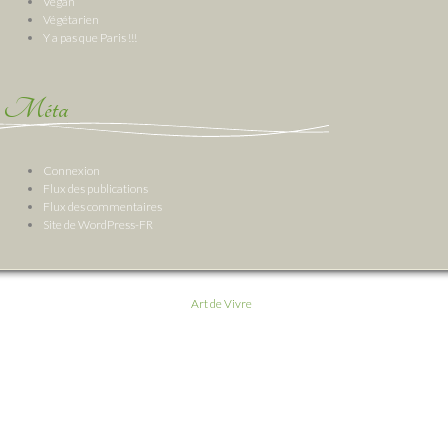
Vegan
Végétarien
Y a pas que Paris !!!
Méta
Connexion
Flux des publications
Flux des commentaires
Site de WordPress-FR
Art de Vivre