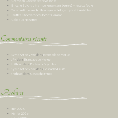
Crème au Chocolat et Fève Tonka
Brioche Butchy ultra moelleuse (sans beurre) — recette facile
Tarte rustique aux fruits rouges — belle, simple et irrésistible
Truffes Chocolat Spéculoos et Caramel
Cake aux Noisettes
Commentaires récents
Sylvie Art de Vivre
dans
Brandade de Morue
JPK
dans
Brandade de Morue
thithoad
dans
Roulé aux Myrtilles
Sylvie Art de Vivre
dans
Gaspacho Fruité
thithoad
dans
Gaspacho Fruité
Archives
juin 2026
février 2026