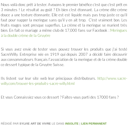
Nous voilà donc prêt à tester. Avouons le premier bénéfice c'est que c'est prêt en
3 minutes ! Le résultat au goût ? Eh bien c'est étonnant. La crème dite crème
douce a une texture étonnante. Elle est est liquide mais pas trop juste ce qu'il
faut pour napper la meringue sans qu'il y en ait trop. C'est vraiment bon. Les
fruits rouges sont presque superflus. La crème et la meringue se marient très
bien. En fait ce mariage a même club de 17,000 fans sur Facebook :
Meringues
à la double crème de la Gruyère
Si vous avez envie de tester vous pouvez trouver les produits que j'ai testé
SacreWilly. Entreprise née en 1919 qui depuis 2007 a décidé faire découvrir
aux consommateurs français l’association de la meringue et de la crème double
ce dessert typique de la Gruyère Suisse.
Ils listent sur leur site web leur principaux distributeurs.
http://www.sacre-
willy.com/trouver-les-produits-sacre-willy.html
Et vous Connaissiez vous ce dessert ? Faîtes-vous parti des 17000 fans ?
RÉDIGÉ PAR
SYLVIE ART DE VIVRE
LE
DANS
INSOLITE
|
LIEN PERMANENT