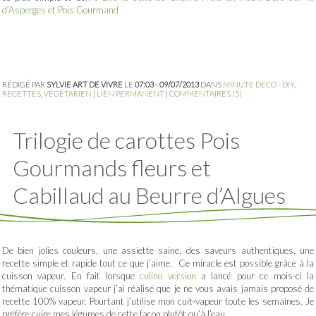
d’Asperges et Pois Gourmand
RÉDIGÉ PAR
SYLVIE ART DE VIVRE
LE
07:03 - 09/07/2013
DANS
MINUTE DECO - DIY
,
RECETTES
,
VÉGÉTARIEN
|
LIEN PERMANENT
|
COMMENTAIRES (5)
Trilogie de carottes Pois
Gourmands fleurs et
Cabillaud au Beurre d’Algues
De bien jolies couleurs, une assiette saine, des saveurs authentiques, une
recette simple et rapide tout ce que j’aime. Ce miracle est possible grâce à la
cuisson vapeur. En fait lorsque
culino version
a lancé pour ce mois-ci la
thématique cuisson vapeur j’ai réalisé que je ne vous avais jamais proposé de
recette 100% vapeur. Pourtant j’utilise mon cuit-vapeur toute les semaines. Je
préfère cuire mes légumes de cette façon plutôt qu’à l’eau.