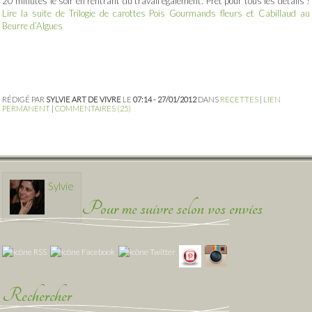
20 minutes le soir en rentrant du travail également. Prêt pour tous les détails ?
Lire la suite de Trilogie de carottes Pois Gourmands fleurs et Cabillaud au
Beurre d’Algues
RÉDIGÉ PAR
SYLVIE ART DE VIVRE
LE
07:14 - 27/01/2012
DANS
RECETTES
|
LIEN
PERMANENT
|
COMMENTAIRES (25)
Sylvie
Pour me suivre selon vos envies
Rechercher