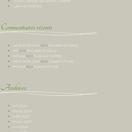
Truffes Chocolat Spéculoos et Caramel
Cake aux Noisettes
Commentaires récents
Sylvie Art de Vivre
dans
Brandade de Morue
JPK
dans
Brandade de Morue
thithoad
dans
Roulé aux Myrtilles
Sylvie Art de Vivre
dans
Gaspacho Fruité
thithoad
dans
Gaspacho Fruité
Archives
juin 2026
février 2026
juillet 2025
février 2025
avril 2024