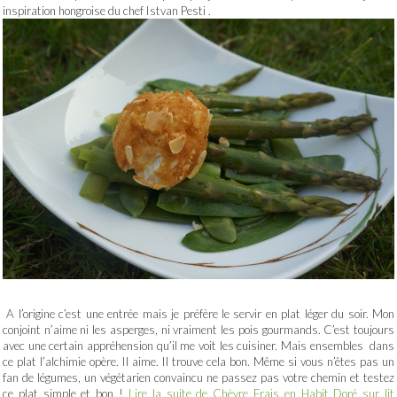
inspiration hongroise du chef Istvan Pesti .
A l’origine c’est une entrée mais je préfère le servir en plat léger du soir. Mon
conjoint n’aime ni les asperges, ni vraiment les pois gourmands. C’est toujours
avec une certain appréhension qu’il me voit les cuisiner. Mais ensembles dans
ce plat l’alchimie opère. Il aime. Il trouve cela bon. Même si vous n’êtes pas un
fan de légumes, un végétarien convaincu ne passez pas votre chemin et testez
ce plat simple et bon !
Lire la suite de Chèvre Frais en Habit Doré sur lit