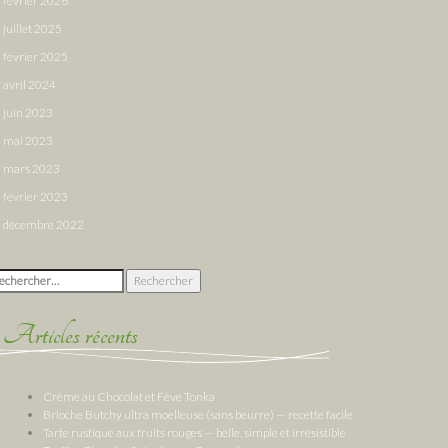
février 2026
juillet 2025
février 2025
avril 2024
juin 2023
mai 2023
mars 2023
février 2023
décembre 2022
chercher :
Articles récents
Crème au Chocolat et Fève Tonka
Brioche Butchy ultra moelleuse (sans beurre) — recette facile
Tarte rustique aux fruits rouges — belle, simple et irrésistible