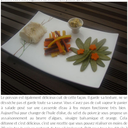
Le poisson est également délicieux cuit de cette façon. Il garde sa texture, ne se
déssèche pas et garde toute sa saveur. Vous n’avez pas de cuit vapeur le panier
à salade posé sur une casserole d’eau à feu moyen fonctionne très bien.
Aujourd’hui pour changer de l’huile d’olive, du sel et du poivre je vous propose un
assaisonnement au beurre d’algues, vinaigre balsamique et orange. Cela
détonne et c’est délicieux. c’est une recette que vous pouvez réaliser en moins de