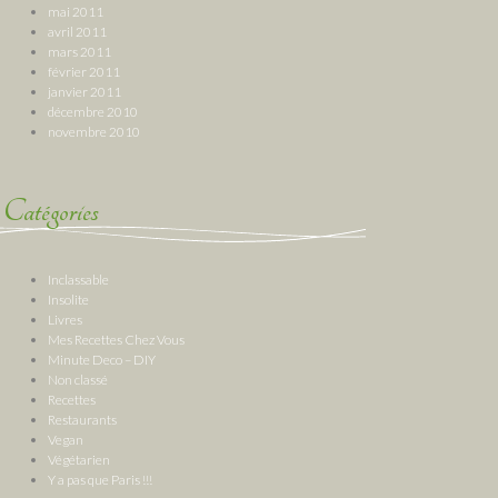
mai 2011
avril 2011
mars 2011
février 2011
janvier 2011
décembre 2010
novembre 2010
Catégories
Inclassable
Insolite
Livres
Mes Recettes Chez Vous
Minute Deco – DIY
Non classé
Recettes
Restaurants
Vegan
Végétarien
Y a pas que Paris !!!