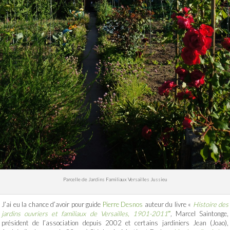
Parcelle de Jardins Familiaux Versailles Jussieu
J’ai eu la chance d’avoir pour guide
Pierre Desnos
auteur du livre «
Histoire des
jardins ouvriers et familiaux de Versailles, 1901-2011″
,
Marcel Saintonge,
président de l’association depuis 2002 et certains jardiniers Jean (Joao),