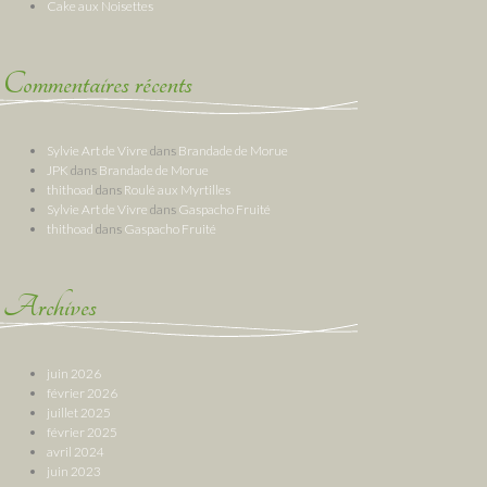
Cake aux Noisettes
Commentaires récents
Sylvie Art de Vivre
dans
Brandade de Morue
JPK
dans
Brandade de Morue
thithoad
dans
Roulé aux Myrtilles
Sylvie Art de Vivre
dans
Gaspacho Fruité
thithoad
dans
Gaspacho Fruité
Archives
juin 2026
février 2026
juillet 2025
février 2025
avril 2024
juin 2023