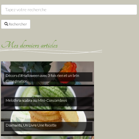
Rechercher
Mes derniers articles
Décors d’#Halloween avec 3 fois rien et un brin
d’imagination
Melothria scabra ou Mini-Concombres
Diamants, Un Livre Une Recette