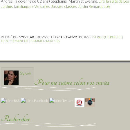
Andrée (la doyenne de 82 ans) Stéphanie, Martin et Evelyne.
Lire la suite de Les
Jardins familiaux de Versailles Jussieu classés Jardin Remarquable
RÉDIGÉ PAR
SYLVIE ART DE VIVRE
LE
06:00 - 19/06/2015
DANS
Y A PAS QUE PARIS !!!
|
LIEN PERMANENT
|
COMMENTAIRES (8)
Sylvie
Pour me suivre selon vos envies
Rechercher