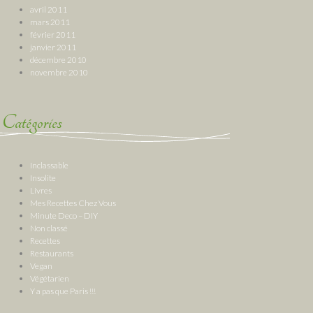
avril 2011
mars 2011
février 2011
janvier 2011
décembre 2010
novembre 2010
Catégories
Inclassable
Insolite
Livres
Mes Recettes Chez Vous
Minute Deco – DIY
Non classé
Recettes
Restaurants
Vegan
Végétarien
Y a pas que Paris !!!