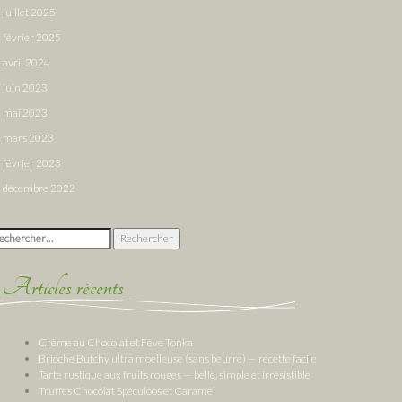
juillet 2025
février 2025
avril 2024
juin 2023
mai 2023
mars 2023
février 2023
décembre 2022
chercher :
Articles récents
Crème au Chocolat et Fève Tonka
Brioche Butchy ultra moelleuse (sans beurre) — recette facile
Tarte rustique aux fruits rouges — belle, simple et irrésistible
Truffes Chocolat Spéculoos et Caramel