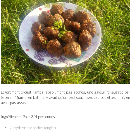
Légèrement croustillantes, absolument pas sèches, une saveur réhaussée par
le persil Miam ! En fait, il n'y avait qu'un seul souci avec ces boulettes. Il n'y en
avait pas assez !
Ingrédients : Pour 3/4 personnes
700g de viande hâchée (onglet)