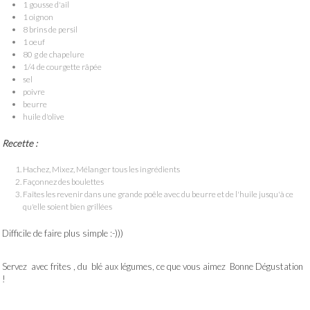
1 gousse d'ail
1 oignon
8 brins de persil
1 oeuf
80 g de chapelure
1/4 de courgette râpée
sel
poivre
beurre
huile d'olive
Recette :
Hachez, Mixez, Mélanger tous les ingrédients
Façonnez des boulettes
Faîtes les revenir dans une grande poêle avec du beurre et de l'huile jusqu'à ce
qu'elle soient bien grillées
Difficile de faire plus simple :-)))
Servez avec frites , du blé aux légumes, ce que vous aimez Bonne Dégustation
!