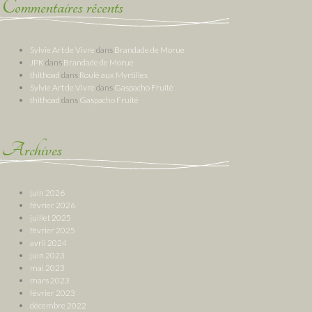
Commentaires récents
Sylvie Art de Vivre
dans
Brandade de Morue
JPK
dans
Brandade de Morue
thithoad
dans
Roulé aux Myrtilles
Sylvie Art de Vivre
dans
Gaspacho Fruité
thithoad
dans
Gaspacho Fruité
Archives
juin 2026
février 2026
juillet 2025
février 2025
avril 2024
juin 2023
mai 2023
mars 2023
février 2023
décembre 2022