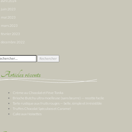
avril 2024
juin 2023
mai 2023
mars 2023
février 2023
décembre 2022
chercher :
Articles récents
Crème au Chocolat et Fève Tonka
Brioche Butchy ultra moelleuse (sans beurre) — recette facile
Tarte rustique aux fruits rouges — belle, simple et irrésistible
Truffes Chocolat Spéculoos et Caramel
Cake aux Noisettes