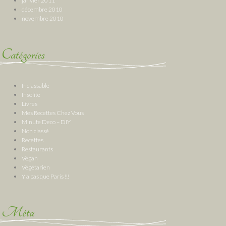
janvier 2011
décembre 2010
novembre 2010
Catégories
Inclassable
Insolite
Livres
Mes Recettes Chez Vous
Minute Deco – DIY
Non classé
Recettes
Restaurants
Vegan
Végétarien
Y a pas que Paris !!!
Méta