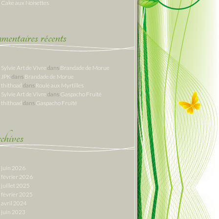
Cake aux Noisettes
entaires récents
Sylvie Art de Vivre
dans
Brandade de Morue
JPK
dans
Brandade de Morue
thithoad
dans
Roulé aux Myrtilles
Sylvie Art de Vivre
dans
Gaspacho Fruité
thithoad
dans
Gaspacho Fruité
hives
juin 2026
février 2026
juillet 2025
février 2025
avril 2024
juin 2023