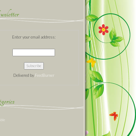
sletter
Enter your email address:
Delivered by
FeedBurner
gories
able