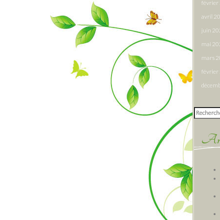
févrie
avril 2
juin 2
mai 20
mars 
févrie
décemb
Rechercher
Arti