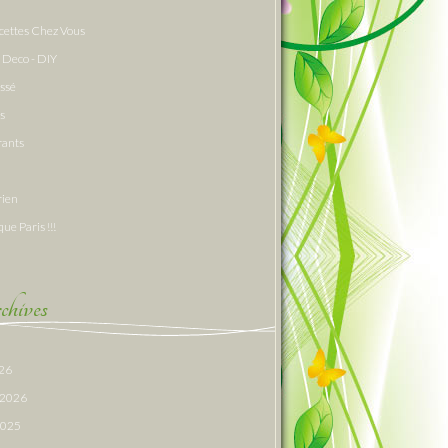
cettes Chez Vous
 Deco - DIY
assé
s
rants
rien
que Paris !!!
hives
026
r 2026
 2025