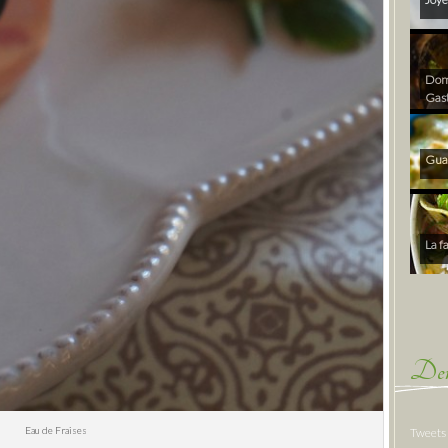
Dom 
Gas
Gua
La f
Der
Eau de Fraises
Tweets