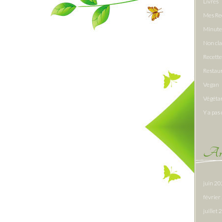
Livres
Mes Re
Minute
Non cl
Recette
Restau
Vegan
Végéta
Y a pas 
Arc
juin 2
févrie
juillet