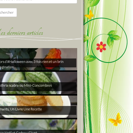
chercher
derniers articles
rs d’#Halloween avec 3 fois rien et un brin
agination
thria scabra ou Mini-Concombres
ants, Un Livre Une Recette
ux Noël et Cadeau Givré