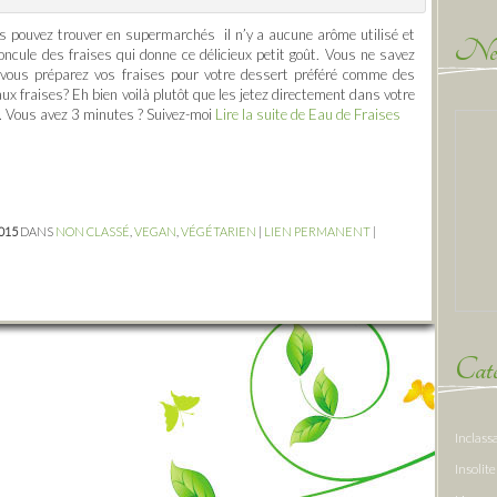
pouvez trouver en supermarchés il n’y a aucune arôme utilisé et
New
ncule des fraises qui donne ce délicieux petit goût. Vous ne savez
e vous préparez vos fraises pour votre dessert préféré comme des
aux fraises? Eh bien voilà plutôt que les jetez directement dans votre
. Vous avez 3 minutes ? Suivez-moi
Lire la suite de Eau de Fraises
2015
DANS
NON CLASSÉ
,
VEGAN
,
VÉGÉTARIEN
|
LIEN PERMANENT
|
Caté
Inclass
Insolite