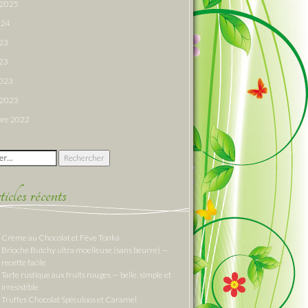
r 2025
024
023
23
2023
r 2023
re 2022
 :
cles récents
Crème au Chocolat et Fève Tonka
Brioche Butchy ultra moelleuse (sans beurre) —
recette facile
Tarte rustique aux fruits rouges — belle, simple et
irrésistible
Truffes Chocolat Spéculoos et Caramel