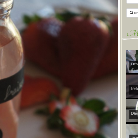
Re
Mes 
Déco
d’im
Melo
Diam
Joye