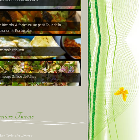
Ricardo, Alfarim ou un petit Tour de la
tronomie Portugaise
camole Maison
ameuse Salade de Pâtes
niers Tweets
 by @SylvieArtdVivre