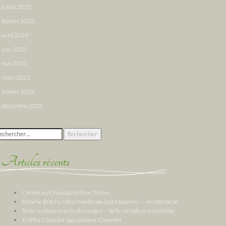
juillet 2025
février 2025
avril 2024
juin 2023
mai 2023
mars 2023
février 2023
décembre 2022
chercher :
Articles récents
Crème au Chocolat et Fève Tonka
Brioche Butchy ultra moelleuse (sans beurre) — recette facile
Tarte rustique aux fruits rouges — belle, simple et irrésistible
Truffes Chocolat Spéculoos et Caramel