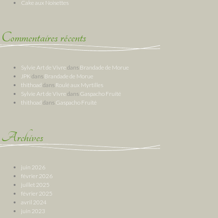
Cake aux Noisettes
Commentaires récents
Sylvie Art de Vivre
dans
Brandade de Morue
JPK
dans
Brandade de Morue
thithoad
dans
Roulé aux Myrtilles
Sylvie Art de Vivre
dans
Gaspacho Fruité
thithoad
dans
Gaspacho Fruité
Archives
juin 2026
février 2026
juillet 2025
février 2025
avril 2024
juin 2023