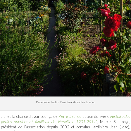
Parcelle de Jardins Familiaux Versailles Jussieu
J’ai eu la chance d’avoir pour guide
Pierre Desnos
auteur du livre «
Histoire des
jardins ouvriers et familiaux de Versailles, 1901-2011″
,
Marcel Saintonge,
président de l’association depuis 2002 et certains jardiniers Jean (Joao),