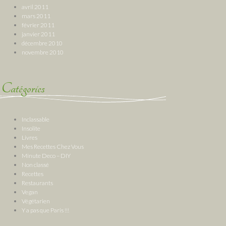
avril 2011
mars 2011
février 2011
janvier 2011
décembre 2010
novembre 2010
Catégories
Inclassable
Insolite
Livres
Mes Recettes Chez Vous
Minute Deco – DIY
Non classé
Recettes
Restaurants
Vegan
Végétarien
Y a pas que Paris !!!