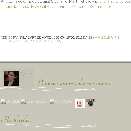
Andrée (la doyenne de 82 ans) Stéphanie, Martin et Evelyne.
Lire la suite de Les
Jardins familiaux de Versailles Jussieu classés Jardin Remarquable
RÉDIGÉ PAR
SYLVIE ART DE VIVRE
LE
06:00 - 19/06/2015
DANS
Y A PAS QUE PARIS !!!
|
LIEN PERMANENT
|
COMMENTAIRES (8)
Sylvie
Pour me suivre selon vos envies
Rechercher