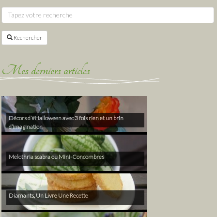
Rechercher
Mes derniers articles
Décors d’#Halloween avec 3 fois rien et un brin
d’imagination
Melothria scabra ou Mini-Concombres
Diamants, Un Livre Une Recette