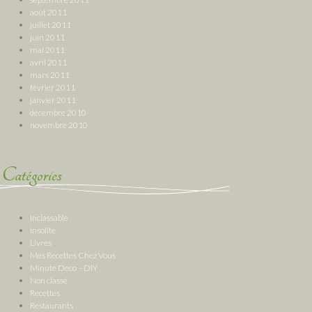
août 2011
juillet 2011
juin 2011
mai 2011
avril 2011
mars 2011
février 2011
janvier 2011
décembre 2010
novembre 2010
Catégories
Inclassable
Insolite
Livres
Mes Recettes Chez Vous
Minute Deco – DIY
Non classé
Recettes
Restaurants