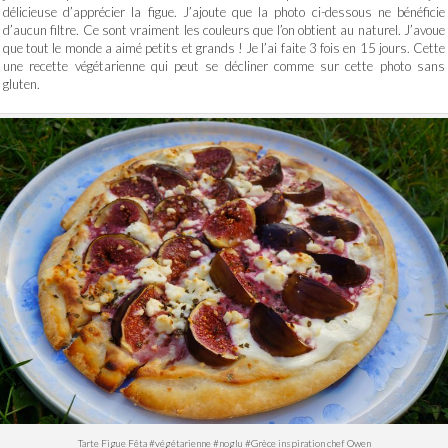
délicieuse d’apprécier la figue. J’ajoute que la photo ci-dessous ne bénéficie
d’aucun filtre. Ce sont vraiment les couleurs que l’on obtient au naturel. J’avoue
que tout le monde a aimé petits et grands ! Je l’ai faite 3 fois en 15 jours. Cette
une recette végétarienne qui peut se décliner comme sur cette photo sans
gluten.
Tarte Figue Fêta #végétarienne #noglu #Grèce inspiration chef Owen