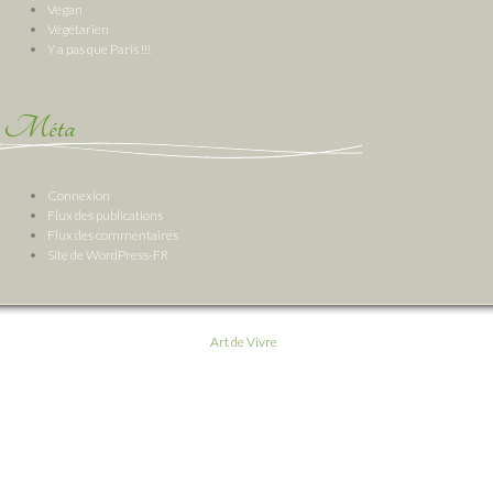
Vegan
Végétarien
Y a pas que Paris !!!
Méta
Connexion
Flux des publications
Flux des commentaires
Site de WordPress-FR
Art de Vivre