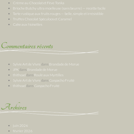
Crème au Chocolat et Fève Tonka
Brioche Butchy ultra moelleuse (sans beurre) — recette facile
Tarte rustique aux fruits rouges — belle, simple et irrésistible
Truffes Chocolat Spéculoos et Caramel
Cake aux Noisettes
Commentaires récents
Sylvie Art de Vivre
dans
Brandade de Morue
JPK
dans
Brandade de Morue
thithoad
dans
Roulé aux Myrtilles
Sylvie Art de Vivre
dans
Gaspacho Fruité
thithoad
dans
Gaspacho Fruité
Archives
juin 2026
février 2026