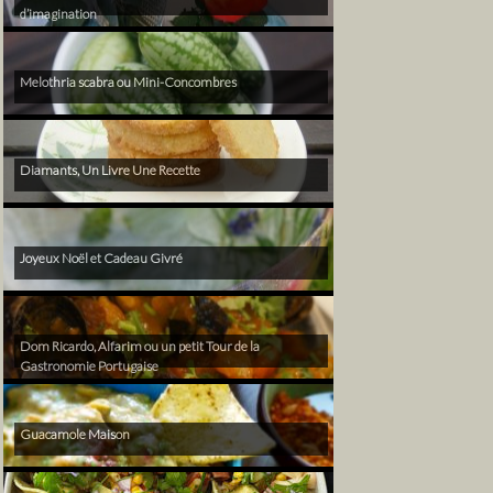
d’imagination
Melothria scabra ou Mini-Concombres
Diamants, Un Livre Une Recette
Joyeux Noël et Cadeau Givré
Dom Ricardo, Alfarim ou un petit Tour de la
Gastronomie Portugaise
Guacamole Maison