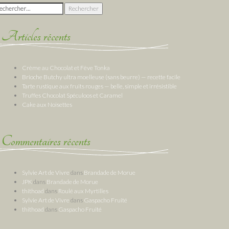
chercher :
Articles récents
Crème au Chocolat et Fève Tonka
Brioche Butchy ultra moelleuse (sans beurre) — recette facile
Tarte rustique aux fruits rouges — belle, simple et irrésistible
Truffes Chocolat Spéculoos et Caramel
Cake aux Noisettes
Commentaires récents
Sylvie Art de Vivre
dans
Brandade de Morue
JPK
dans
Brandade de Morue
thithoad
dans
Roulé aux Myrtilles
Sylvie Art de Vivre
dans
Gaspacho Fruité
thithoad
dans
Gaspacho Fruité