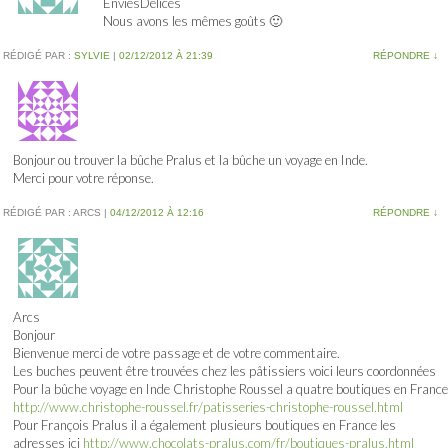
EnviesDélices
Nous avons les mêmes goûts 🙂
RÉDIGÉ PAR :
SYLVIE
|
02/12/2012 À 21:39
RÉPONDRE
↓
Bonjour ou trouver la bûche Pralus et la bûche un voyage en Inde.
Merci pour votre réponse.
RÉDIGÉ PAR :
ARCS
|
04/12/2012 À 12:16
RÉPONDRE
↓
Arcs
Bonjour
Bienvenue merci de votre passage et de votre commentaire.
Les buches peuvent être trouvées chez les pâtissiers voici leurs coordonnées
Pour la bûche voyage en Inde Christophe Roussel a quatre boutiques en France
http://www.christophe-roussel.fr/patisseries-christophe-roussel.html
Pour François Pralus il a également plusieurs boutiques en France les
adresses ici
http://www.chocolats-pralus.com/fr/boutiques-pralus.html