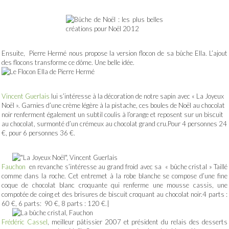
Ensuite, Pierre Hermé nous propose la version flocon de sa bûche Ella. L’ajout
des flocons transforme ce dôme. Une belle idée.
Vincent Guerlais
lui s’intéresse à la décoration de notre sapin avec « La Joyeux
Noël ». Garnies d’une crème légère à la pistache, ces boules de Noël au chocolat
noir renferment également un subtil coulis à l’orange et reposent sur un biscuit
au chocolat, surmonté d’un crémeux au chocolat grand cru.Pour 4 personnes 24
€, pour 6 personnes 36 €.
Fauchon
en revanche s’intéresse au grand froid avec sa « bûche cristal » Taillé
comme dans la roche. Cet entremet à la robe blanche se compose d’une fine
coque de chocolat blanc croquante qui renferme une mousse cassis, une
compotée de coing et des brisures de biscuit croquant au chocolat noir.4 parts :
60 €, 6 parts: 90 €, 8 parts : 120 €.|
Frédéric Cassel
, meilleur pâtissier 2007 et président du relais des desserts