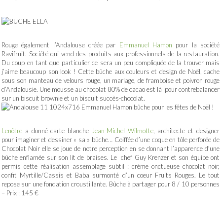
Rouge également l’Andalouse créée par
Emmanuel Hamon
pour la société
Ravifruit. Société qui vend des produits aux professionnels de la restauration.
Du coup en tant que particulier ce sera un peu compliquée de la trouver mais
j’aime beaucoup son look ! Cette bûche aux couleurs et design de Noël, cache
sous son manteau de velours rouge, un mariage, de framboise et poivron rouge
d’Andalousie. Une mousse au chocolat 80% de cacao est là pour contrebalancer
sur un biscuit brownie et un biscuit succès-chocolat.
Lenôtre
a donné carte blanche
Jean-Michel Wilmotte
, architecte et designer
pour imaginer et dessiner « sa » bûche… Coiffée d’une coque en tôle perforée de
Chocolat Noir elle se joue de notre perception en se donnant l’apparence d’une
bûche enflamée sur son lit de braises. Le chef Guy Krenzer et son équipe ont
permis cette réalisation assemblage subtil : crème onctueuse chocolat noir,
confit Myrtille/Cassis et Baba surmonté d’un coeur Fruits Rouges. Le tout
repose sur une fondation croustillante. Bûche à partager pour 8 / 10 personnes
– Prix : 145 €