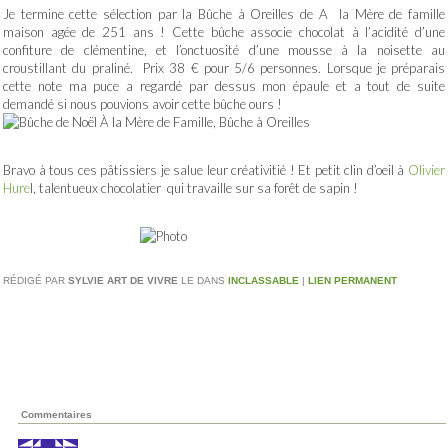
Je termine cette sélection par la Bûche à Oreilles de A la Mère de famille
maison agée de 251 ans ! Cette bûche associe chocolat à l’acidité d’une
confiture de clémentine, et l’onctuosité d’une mousse à la noisette au
croustillant du praliné.
Prix 38 € pour 5/6 personnes. Lorsque je préparais
cette note ma puce a regardé par dessus mon épaule et a tout de suite
demandé si nous pouvions avoir cette bûche ours !
Bravo à tous ces pâtissiers je salue leur créativitié ! Et petit clin d’oeil à
Olivier
Hure
l, talentueux chocolatier qui travaille sur sa forêt de sapin !
RÉDIGÉ PAR
SYLVIE ART DE VIVRE
LE
DANS
INCLASSABLE
|
LIEN PERMANENT
Commentaires