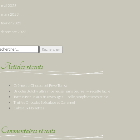
mai 2023
mars 2023
février 2023
décembre 2022
chercher :
Articles récents
Crème au Chocolat et Fève Tonka
Brioche Butchy ultra moelleuse (sans beurre) — recette facile
Tarte rustique aux fruits rouges — belle, simple et irrésistible
Truffes Chocolat Spéculoos et Caramel
Cake aux Noisettes
Commentaires récents