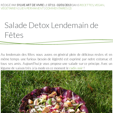
RÉDIGÉ PAR
SYLVIE ART DE VIVRE
LE
07:11 - 02/01/2013
DANS
RECETTES
,
VEGAN
,
VÉGÉTARIEN
|
LIEN PERMANENT
|
COMMENTAIRES (2)
Salade Detox Lendemain de
Fêtes
Au lendemain des fêtes nous avons en général plein de délicieux restes et en
même temps une furieux besoin de légèreté est exprimé par notre estomac et
tous ses amis. Aujourd’hui je vous propose une salade sur ce principe. Avec un
légume de saison très à la mode en ce moment le
radis noir
!