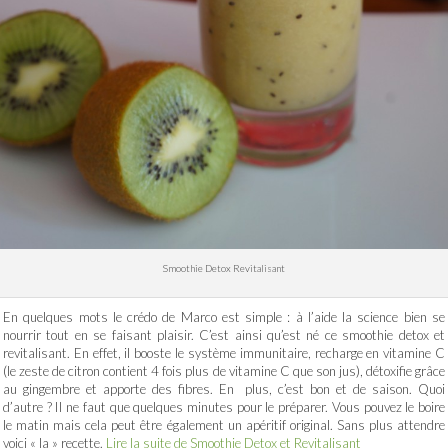
Smoothie Detox Revitalisant
En quelques mots le crédo de Marco est simple : à l’aide la science bien se
nourrir tout en se faisant plaisir. C’est ainsi qu’est né ce smoothie detox et
revitalisant. En effet, il booste le système immunitaire, recharge en vitamine C
(le zeste de citron contient 4 fois plus de vitamine C que son jus), détoxifie grâce
au gingembre et apporte des fibres. En plus, c’est bon et de saison. Quoi
d’autre ? Il ne faut que quelques minutes pour le préparer. Vous pouvez le boire
le matin mais cela peut être également un apéritif original. Sans plus attendre
voici « la » recette.
Lire la suite de Smoothie Detox et Revitalisant