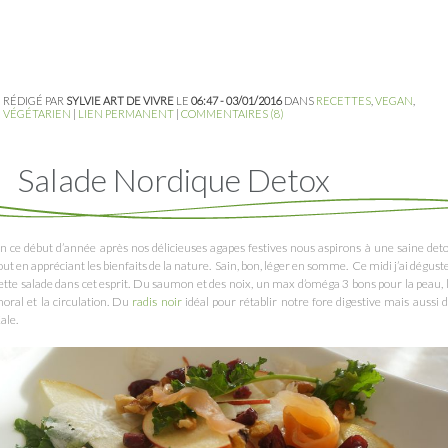
RÉDIGÉ PAR
SYLVIE ART DE VIVRE
LE
06:47 - 03/01/2016
DANS
RECETTES
,
VEGAN
,
VÉGÉTARIEN
|
LIEN PERMANENT
|
COMMENTAIRES (8)
Salade Nordique Detox
n ce début d’année après nos délicieuses agapes festives nous aspirons à une saine det
out en appréciant les bienfaits de la nature. Sain, bon, léger en somme. Ce midi j’ai dégust
ette salade dans cet esprit. Du saumon et des noix, un max d’oméga 3 bons pour la peau, 
oral et la circulation. Du
radis noir
idéal pour rétablir notre fore digestive mais aussi 
ale.