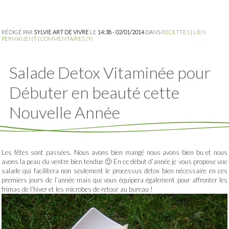
RÉDIGÉ PAR
SYLVIE ART DE VIVRE
LE
14:38 - 02/01/2014
DANS
RECETTES
|
LIEN
PERMANENT
|
COMMENTAIRES (9)
Salade Detox Vitaminée pour
Débuter en beauté cette
Nouvelle Année
Les fêtes sont passées. Nous avons bien mangé nous avons bien bu et nous
avons la peau du ventre bien tendue 🙂 En ce début d’année je vous propose une
salade qui facilitera non seulement le processus detox bien nécessaire en ces
premiers jours de l’année mais qui vous équipera également pour affronter les
frimas de l’hiver et les microbes de retour au bureau !