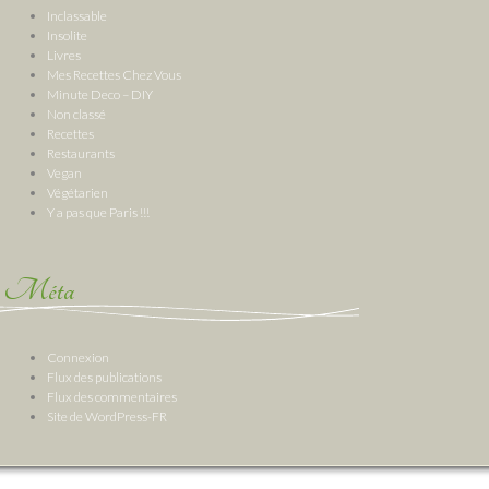
Inclassable
Insolite
Livres
Mes Recettes Chez Vous
Minute Deco – DIY
Non classé
Recettes
Restaurants
Vegan
Végétarien
Y a pas que Paris !!!
Méta
Connexion
Flux des publications
Flux des commentaires
Site de WordPress-FR