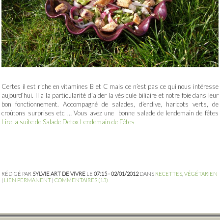
Certes il est riche en vitamines B et C mais ce n’est pas ce qui nous intéresse
aujourd’hui. Il a la particularité d’aider la vésicule biliaire et notre foie dans leur
bon fonctionnement. Accompagné de salades, d’endive, haricots verts, de
croûtons surprises etc … Vous avez une bonne salade de lendemain de fêtes
Lire la suite de Salade Detox Lendemain de Fêtes
RÉDIGÉ PAR
SYLVIE ART DE VIVRE
LE
07:15 - 02/01/2012
DANS
RECETTES
,
VÉGÉTARIEN
|
LIEN PERMANENT
|
COMMENTAIRES (13)