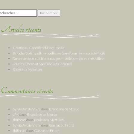
chercher :
Articles récents
Crème au Chocolat et Fève Tonka
Brioche Butchy ultra moelleuse (sans beurre) — recette facile
Tarte rustique aux fruits rouges — belle, simple et irrésistible
Truffes Chocolat Spéculoos et Caramel
Cake aux Noisettes
Commentaires récents
Sylvie Art de Vivre
dans
Brandade de Morue
JPK
dans
Brandade de Morue
thithoad
dans
Roulé aux Myrtilles
Sylvie Art de Vivre
dans
Gaspacho Fruité
thithoad
dans
Gaspacho Fruité