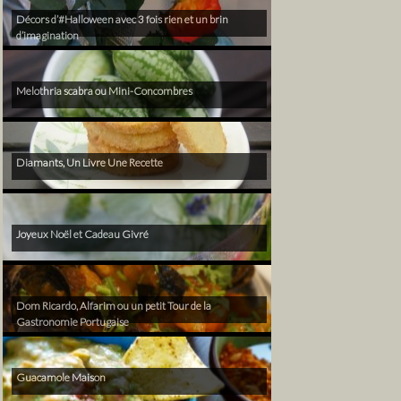
Décors d’#Halloween avec 3 fois rien et un brin
d’imagination
Melothria scabra ou Mini-Concombres
Diamants, Un Livre Une Recette
Joyeux Noël et Cadeau Givré
Dom Ricardo, Alfarim ou un petit Tour de la
Gastronomie Portugaise
Guacamole Maison