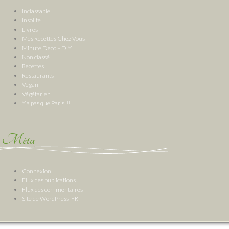
Inclassable
Insolite
Livres
Mes Recettes Chez Vous
Minute Deco – DIY
Non classé
Recettes
Restaurants
Vegan
Végétarien
Y a pas que Paris !!!
Méta
Connexion
Flux des publications
Flux des commentaires
Site de WordPress-FR