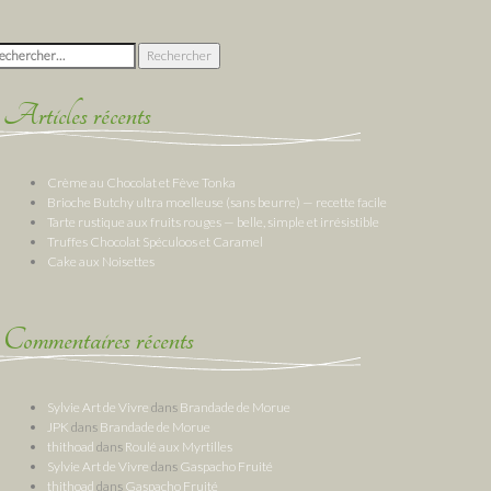
chercher :
Articles récents
Crème au Chocolat et Fève Tonka
Brioche Butchy ultra moelleuse (sans beurre) — recette facile
Tarte rustique aux fruits rouges — belle, simple et irrésistible
Truffes Chocolat Spéculoos et Caramel
Cake aux Noisettes
Commentaires récents
Sylvie Art de Vivre
dans
Brandade de Morue
JPK
dans
Brandade de Morue
thithoad
dans
Roulé aux Myrtilles
Sylvie Art de Vivre
dans
Gaspacho Fruité
thithoad
dans
Gaspacho Fruité