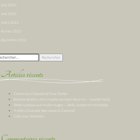
juin 2023
mai 2023
mars 2023
février 2023
décembre 2022
chercher :
Articles récents
Crème au Chocolat et Fève Tonka
Brioche Butchy ultra moelleuse (sans beurre) — recette facile
Tarte rustique aux fruits rouges — belle, simple et irrésistible
Truffes Chocolat Spéculoos et Caramel
Cake aux Noisettes
Commentaires récents