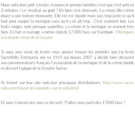
Nous voilà donc prêt à tester. Avouons le premier bénéfice c'est que c'est prêt en
3 minutes ! Le résultat au goût ? Eh bien c'est étonnant. La crème dite crème
douce a une texture étonnante. Elle est est liquide mais pas trop juste ce qu'il
faut pour napper la meringue sans qu'il y en ait trop. C'est vraiment bon. Les
fruits rouges sont presque superflus. La crème et la meringue se marient très
bien. En fait ce mariage a même club de 17,000 fans sur Facebook :
Meringues
à la double crème de la Gruyère
Si vous avez envie de tester vous pouvez trouver les produits que j'ai testé
SacreWilly. Entreprise née en 1919 qui depuis 2007 a décidé faire découvrir
aux consommateurs français l’association de la meringue et de la crème double
ce dessert typique de la Gruyère Suisse.
Ils listent sur leur site web leur principaux distributeurs.
http://www.sacre-
willy.com/trouver-les-produits-sacre-willy.html
Et vous Connaissiez vous ce dessert ? Faîtes-vous parti des 17000 fans ?