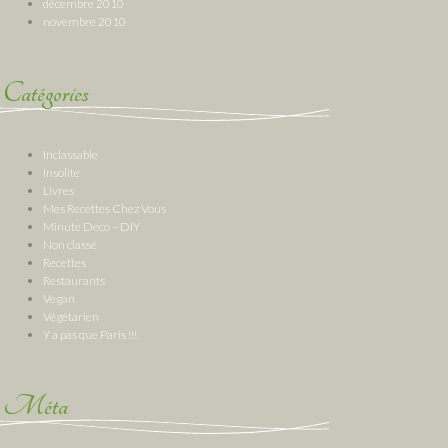
décembre 2010
novembre 2010
Catégories
Inclassable
Insolite
Livres
Mes Recettes Chez Vous
Minute Deco – DIY
Non classé
Recettes
Restaurants
Vegan
Végétarien
Y a pas que Paris !!!
Méta