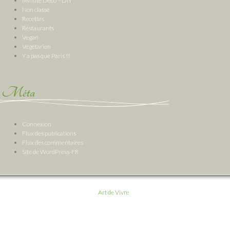
Minute Deco – DIY
Non classé
Recettes
Restaurants
Vegan
Végétarien
Y a pas que Paris !!!
Méta
Connexion
Flux des publications
Flux des commentaires
Site de WordPress-FR
Art de Vivre