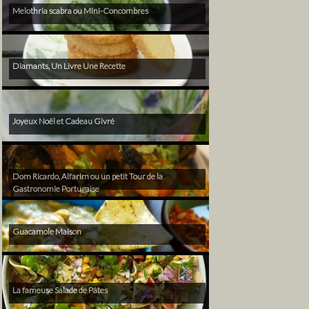
Melothria scabra ou Mini-Concombres
Diamants, Un Livre Une Recette
Joyeux Noël et Cadeau Givré
Dom Ricardo, Alfarim ou un petit Tour de la
Gastronomie Portugaise
Guacamole Maison
La fameuse Salade de Pâtes