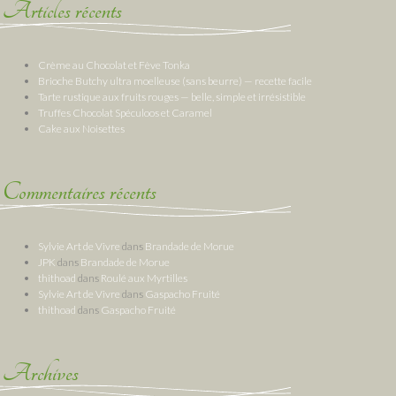
Articles récents
Crème au Chocolat et Fève Tonka
Brioche Butchy ultra moelleuse (sans beurre) — recette facile
Tarte rustique aux fruits rouges — belle, simple et irrésistible
Truffes Chocolat Spéculoos et Caramel
Cake aux Noisettes
Commentaires récents
Sylvie Art de Vivre
dans
Brandade de Morue
JPK
dans
Brandade de Morue
thithoad
dans
Roulé aux Myrtilles
Sylvie Art de Vivre
dans
Gaspacho Fruité
thithoad
dans
Gaspacho Fruité
Archives