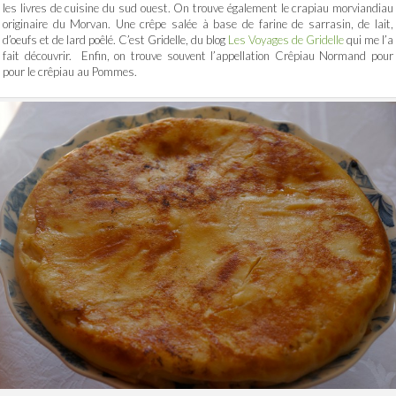
les livres de cuisine du sud ouest. On trouve également le crapiau morviandiau
originaire du Morvan. Une crêpe salée à base de farine de sarrasin, de lait,
d’oeufs et de lard poêlé. C’est Gridelle, du blog
Les Voyages de Gridelle
qui me l’a
fait découvrir. Enfin, on trouve souvent l’appellation Crêpiau Normand pour
pour le crêpiau au Pommes.