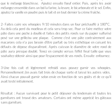
que le mélange blanchisse. Ajoutez ensuite l'oeuf entier. Puis, après les avoir
mélangez ensemble dans un bol la farine, la levure, le bicarbonate et le sel. Enfin,
ajoutez la vanille en poudre puis le lait et en tout dernier la crème fraîche.
2- Faites cuire vos whoopies 9/10 minutes dans un four préchauffé à 180°C.
Au delà cela perd du moelleux et cela sera trop sec. Pour ce faire mettez votre
pâte dans une poche à douille et faites des petits ronds sur du papier sulfurisé
posé sur une grille/ou une plaque. Comme c'est une pâte contrairement aux
macarons cela n'a pas besoin d'être parfait ou très esthétique en cuisant les
défauts de dépose disparaîtront. Après cuisson le diamètre de votre rond de
pâte aura presque doublé. Tenez en compte versus l'effet final taille que vous
souhaitez obtenir ainsi que pour l'espacement de vos ronds. Ensuite enfournez.
3-Une fois cuit et légèrement refroidi vous pouvez garnir vos whoopies.
Personnellement j'en avais fait trois de chaque sorte et laissé les autres vides.
Ainsi chacun pouvait garnir selon envie en fonction de ses goûts et de ce qu'il
avait testé initialement.
Résultat : Aucun survivant pour le petit déjeuner du lendemain et toutes les
garnitures ont trouvé des amateurs. Certains ont même apprécié les gâteaux
sans garniture.