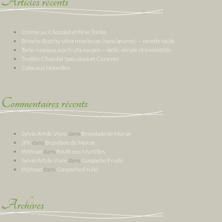
Articles récents
Crème au Chocolat et Fève Tonka
Brioche Butchy ultra moelleuse (sans beurre) — recette facile
Tarte rustique aux fruits rouges — belle, simple et irrésistible
Truffes Chocolat Spéculoos et Caramel
Cake aux Noisettes
Commentaires récents
Sylvie Art de Vivre
dans
Brandade de Morue
JPK
dans
Brandade de Morue
thithoad
dans
Roulé aux Myrtilles
Sylvie Art de Vivre
dans
Gaspacho Fruité
thithoad
dans
Gaspacho Fruité
Archives