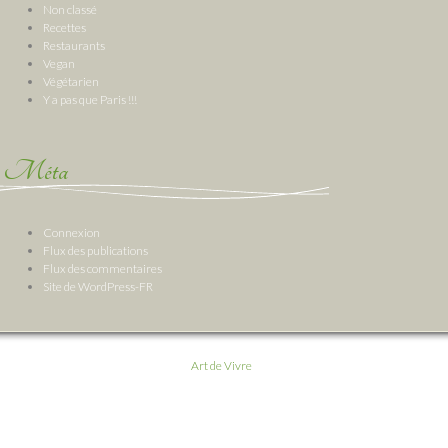
Non classé
Recettes
Restaurants
Vegan
Végétarien
Y a pas que Paris !!!
Méta
Connexion
Flux des publications
Flux des commentaires
Site de WordPress-FR
Art de Vivre