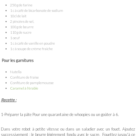
250g de farine
1 c à café de bicarbonate de sodium
10cl de lait
2 pincées de sel,
100g de beurre
110g de sucre
1 oeuf
1 c à café de vanille en poudre
1 c à soupe de crème fraîche
Pour les garnitures
Nutella
Confiture de fraise
Confiture de pamplemousse
Caramel à l'érable
Recette :
1-Préparer la pâte Pour une quarantaine de whoopies ou un goûter à 6.
Dans votre robot à petite vitesse ou dans un saladier avec un fouet. Ajoutez
successivement : le beurre légèrement fondu avec le sucre. Fouettez jusqu'à ce