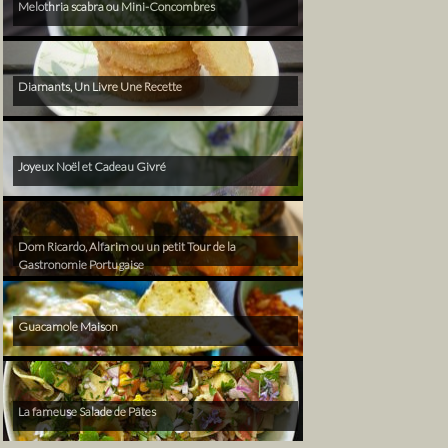
Melothria scabra ou Mini-Concombres
Diamants, Un Livre Une Recette
Joyeux Noël et Cadeau Givré
Dom Ricardo, Alfarim ou un petit Tour de la
Gastronomie Portugaise
Guacamole Maison
La fameuse Salade de Pâtes