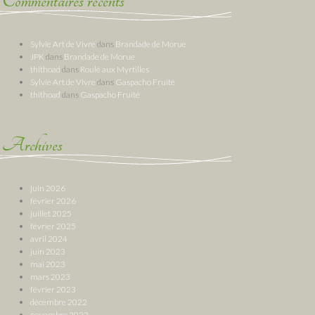
Commentaires récents
Sylvie Art de Vivre
dans
Brandade de Morue
JPK
dans
Brandade de Morue
thithoad
dans
Roulé aux Myrtilles
Sylvie Art de Vivre
dans
Gaspacho Fruité
thithoad
dans
Gaspacho Fruité
Archives
juin 2026
février 2026
juillet 2025
février 2025
avril 2024
juin 2023
mai 2023
mars 2023
février 2023
décembre 2022
novembre 2022