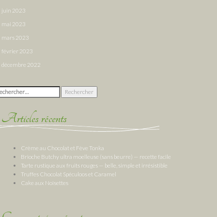
juin 2023
mai 2023
mars 2023
février 2023
décembre 2022
chercher :
Articles récents
Crème au Chocolat et Fève Tonka
Brioche Butchy ultra moelleuse (sans beurre) — recette facile
Tarte rustique aux fruits rouges — belle, simple et irrésistible
Truffes Chocolat Spéculoos et Caramel
Cake aux Noisettes