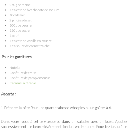
250g de farine
1 c à café de bicarbonate de sodium
10cl de lait
2 pincées de sel,
100g de beurre
110g de sucre
1 oeuf
1 c à café de vanille en poudre
1 c à soupe de crème fraîche
Pour les garnitures
Nutella
Confiture de fraise
Confiture de pamplemousse
Caramel à l'érable
Recette :
1-Préparer la pâte Pour une quarantaine de whoopies ou un goûter à 6.
Dans votre robot à petite vitesse ou dans un saladier avec un fouet. Ajoutez
successivement : le beurre légèrement fondu avec le sucre. Fouettez jusqu'à ce