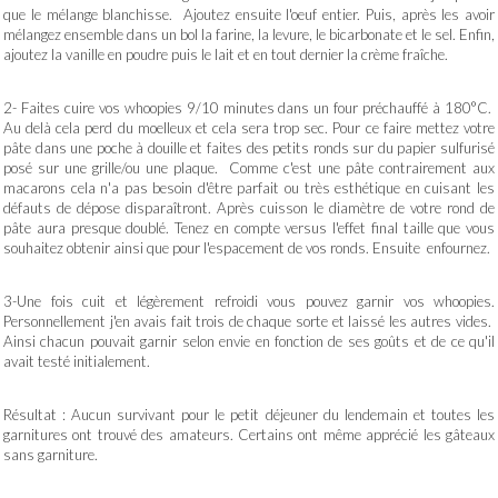
que le mélange blanchisse. Ajoutez ensuite l'oeuf entier. Puis, après les avoir
mélangez ensemble dans un bol la farine, la levure, le bicarbonate et le sel. Enfin,
ajoutez la vanille en poudre puis le lait et en tout dernier la crème fraîche.
2- Faites cuire vos whoopies 9/10 minutes dans un four préchauffé à 180°C.
Au delà cela perd du moelleux et cela sera trop sec. Pour ce faire mettez votre
pâte dans une poche à douille et faites des petits ronds sur du papier sulfurisé
posé sur une grille/ou une plaque. Comme c'est une pâte contrairement aux
macarons cela n'a pas besoin d'être parfait ou très esthétique en cuisant les
défauts de dépose disparaîtront. Après cuisson le diamètre de votre rond de
pâte aura presque doublé. Tenez en compte versus l'effet final taille que vous
souhaitez obtenir ainsi que pour l'espacement de vos ronds. Ensuite enfournez.
3-Une fois cuit et légèrement refroidi vous pouvez garnir vos whoopies.
Personnellement j'en avais fait trois de chaque sorte et laissé les autres vides.
Ainsi chacun pouvait garnir selon envie en fonction de ses goûts et de ce qu'il
avait testé initialement.
Résultat : Aucun survivant pour le petit déjeuner du lendemain et toutes les
garnitures ont trouvé des amateurs. Certains ont même apprécié les gâteaux
sans garniture.