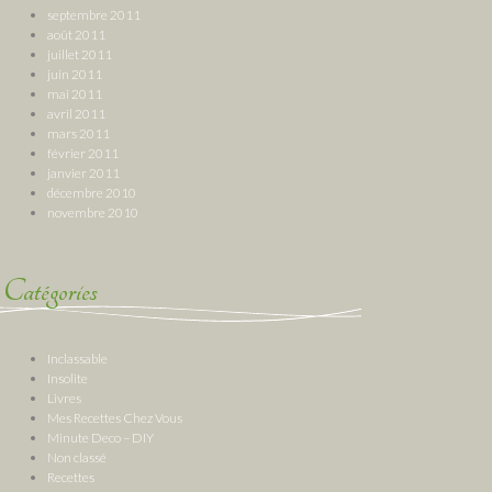
septembre 2011
août 2011
juillet 2011
juin 2011
mai 2011
avril 2011
mars 2011
février 2011
janvier 2011
décembre 2010
novembre 2010
Catégories
Inclassable
Insolite
Livres
Mes Recettes Chez Vous
Minute Deco – DIY
Non classé
Recettes