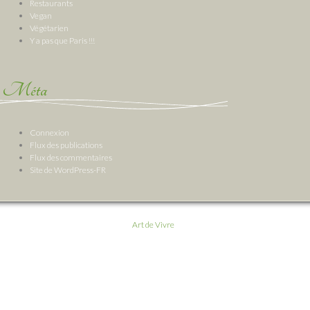
Restaurants
Vegan
Végétarien
Y a pas que Paris !!!
Méta
Connexion
Flux des publications
Flux des commentaires
Site de WordPress-FR
Art de Vivre