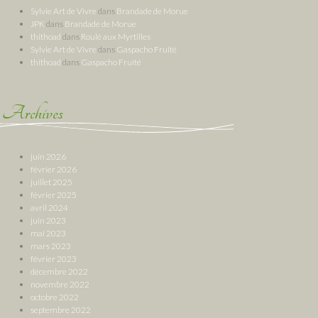
Sylvie Art de Vivre
dans
Brandade de Morue
JPK
dans
Brandade de Morue
thithoad
dans
Roulé aux Myrtilles
Sylvie Art de Vivre
dans
Gaspacho Fruité
thithoad
dans
Gaspacho Fruité
Archives
juin 2026
février 2026
juillet 2025
février 2025
avril 2024
juin 2023
mai 2023
mars 2023
février 2023
décembre 2022
novembre 2022
octobre 2022
septembre 2022