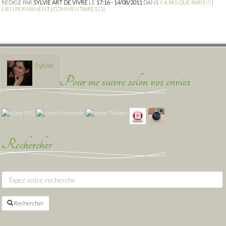
RÉDIGÉ PAR
SYLVIE ART DE VIVRE
LE
17:16 - 14/08/2011
DANS
Y A PAS QUE PARIS !!!
|
LIEN PERMANENT
|
COMMENTAIRES (3)
Sylvie
Pour me suivre selon vos envies
Rechercher
Rechercher