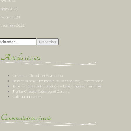
mai 2023
mars 2023
février 2023
décembre 2022
chercher :
Articles récents
Crème au Chocolat et Fève Tonka
Brioche Butchy ultra moelleuse (sans beurre) — recette facile
Tarte rustique aux fruits rouges — belle, simple et irrésistible
Truffes Chocolat Spéculoos et Caramel
Cake aux Noisettes
Commentaires récents