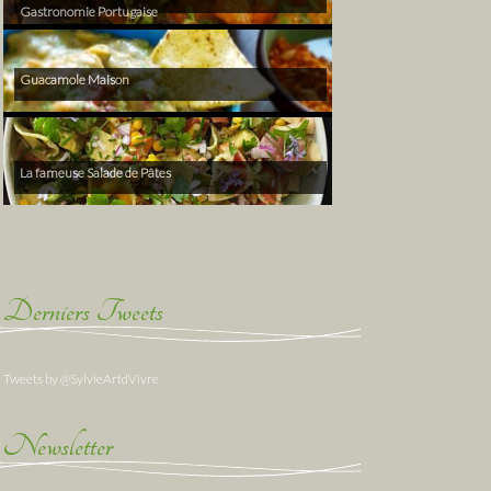
Gastronomie Portugaise
Guacamole Maison
La fameuse Salade de Pâtes
Derniers Tweets
Tweets by @SylvieArtdVivre
Newsletter