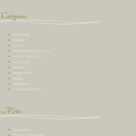
Catégories
Inclassable
Insolite
Livres
Mes Recettes Chez Vous
Minute Deco – DIY
Non classé
Recettes
Restaurants
Vegan
Végétarien
Y a pas que Paris !!!
Méta
Connexion
Flux des publications