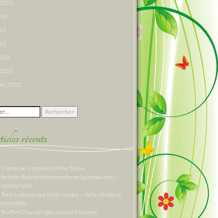
r 2025
024
023
23
2023
r 2023
re 2022
 :
cles récents
Crème au Chocolat et Fève Tonka
Brioche Butchy ultra moelleuse (sans beurre) —
recette facile
Tarte rustique aux fruits rouges — belle, simple et
irrésistible
Truffes Chocolat Spéculoos et Caramel