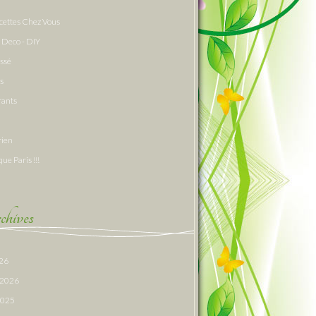
cettes Chez Vous
 Deco - DIY
assé
s
rants
rien
que Paris !!!
hives
026
r 2026
 2025