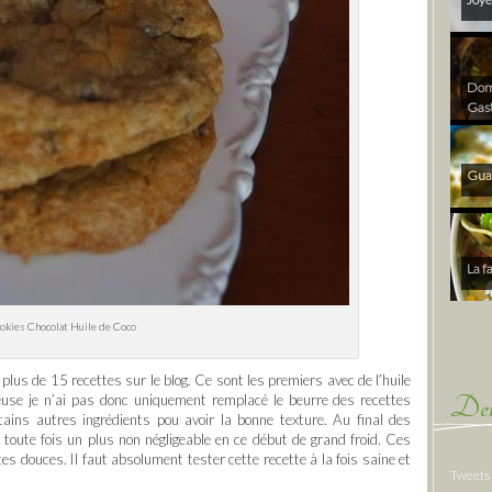
Dom 
Gas
Gua
La f
okies Chocolat Huile de Coco
plus de 15 recettes sur le blog. Ce sont les premiers avec de l’huile
Der
euse je n’ai pas donc uniquement remplacé le beurre des recettes
ertains autres ingrédients pou avoir la bonne texture. Au final des
 toute fois un plus non négligeable en ce début de grand froid. Ces
tes douces. Il faut absolument tester cette recette à la fois saine et
Tweets