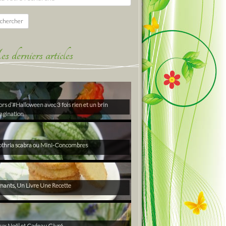
chercher
derniers articles
rs d’#Halloween avec 3 fois rien et un brin
agination
thria scabra ou Mini-Concombres
ants, Un Livre Une Recette
ux Noël et Cadeau Givré