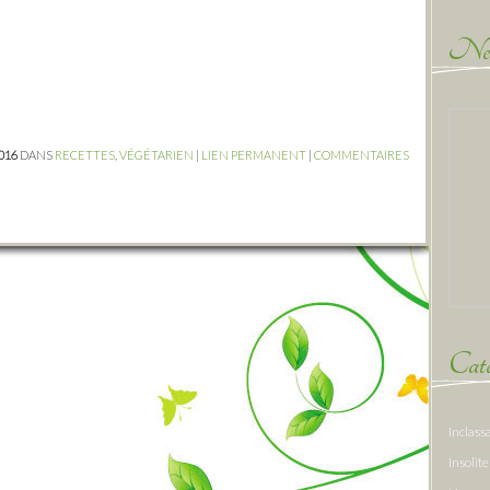
New
2016
DANS
RECETTES
,
VÉGÉTARIEN
|
LIEN PERMANENT
|
COMMENTAIRES
Caté
Inclass
Insolite