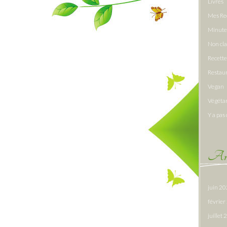
Livres
Mes Re
Minute
Non cl
Recette
Restau
Vegan
Végéta
Y a pas 
Arc
juin 2
févrie
juillet