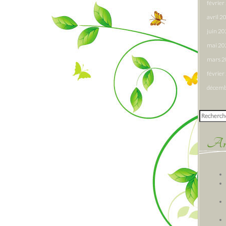
févrie
avril 2
juin 2
mai 20
mars 
févrie
décemb
Rechercher
Arti