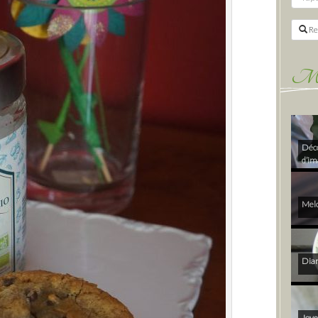
Re
Mes 
Déco
d’im
Melo
Diam
Joye