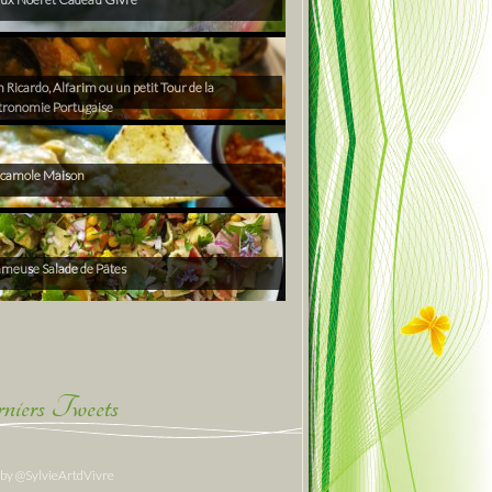
Ricardo, Alfarim ou un petit Tour de la
tronomie Portugaise
camole Maison
ameuse Salade de Pâtes
niers Tweets
 by @SylvieArtdVivre