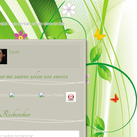
iel … un certain art de vivre en fait
Sylvie
 me suivre selon vos envies
Rechercher