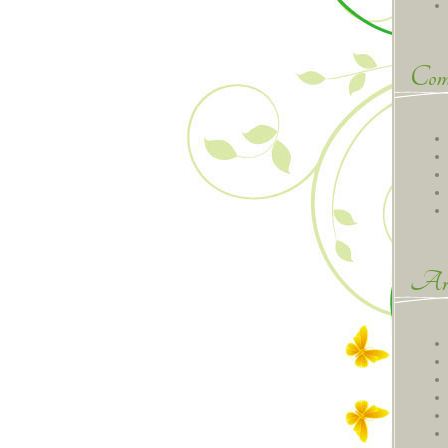
Comm
Arc