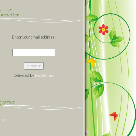
sletter
Enter your email address:
Delivered by
FeedBurner
gories
able