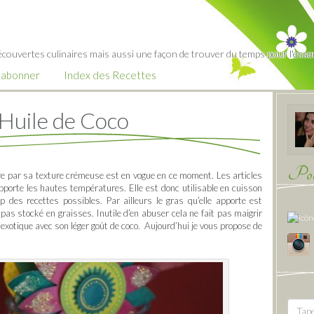
écouvertes culinaires mais aussi une façon de trouver du temps pour l'essent
’abonner
Index des Recettes
Huile de Coco
Pour
re par sa texture crémeuse est en vogue en ce moment. Les articles
pporte les hautes températures. Elle est donc utilisable en cuisson
des recettes possibles. Par ailleurs le gras qu’elle apporte est
pas stocké en graisses. Inutile d’en abuser cela ne fait pas maigrir
 exotique avec son léger goût de coco. Aujourd’hui je vous propose de