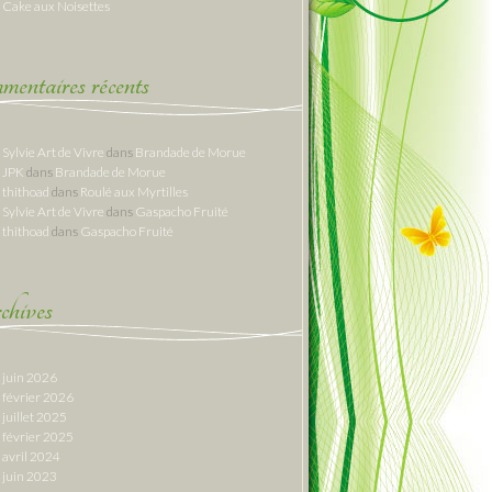
Cake aux Noisettes
entaires récents
Sylvie Art de Vivre
dans
Brandade de Morue
JPK
dans
Brandade de Morue
thithoad
dans
Roulé aux Myrtilles
Sylvie Art de Vivre
dans
Gaspacho Fruité
thithoad
dans
Gaspacho Fruité
hives
juin 2026
février 2026
juillet 2025
février 2025
avril 2024
juin 2023