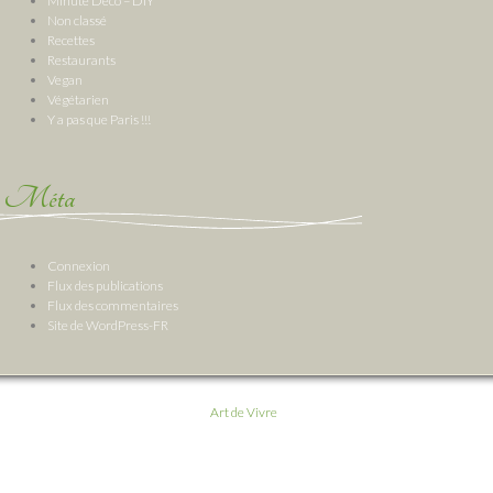
Minute Deco – DIY
Non classé
Recettes
Restaurants
Vegan
Végétarien
Y a pas que Paris !!!
Méta
Connexion
Flux des publications
Flux des commentaires
Site de WordPress-FR
Art de Vivre