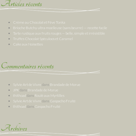
Articles récents
Crème au Chocolat et Fève Tonka
Brioche Butchy ultra moelleuse (sans beurre) — recette facile
Tarte rustique aux fruits rouges — belle, simple et irrésistible
Truffes Chocolat Spéculoos et Caramel
Cake aux Noisettes
Commentaires récents
Sylvie Art de Vivre
dans
Brandade de Morue
JPK
dans
Brandade de Morue
thithoad
dans
Roulé aux Myrtilles
Sylvie Art de Vivre
dans
Gaspacho Fruité
thithoad
dans
Gaspacho Fruité
Archives