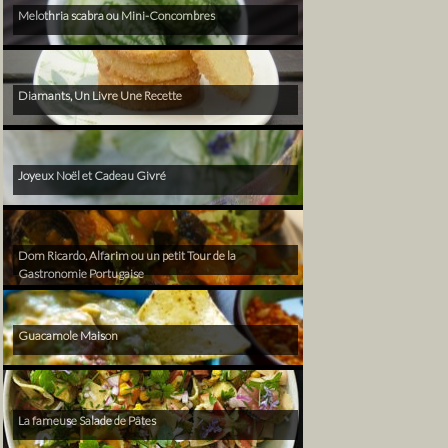
Melothria scabra ou Mini-Concombres
Diamants, Un Livre Une Recette
Joyeux Noël et Cadeau Givré
Dom Ricardo, Alfarim ou un petit Tour de la
Gastronomie Portugaise
Guacamole Maison
La fameuse Salade de Pâtes