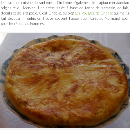
les livres de cuisine du sud ouest. On trouve également le crapiau morviandiau
originaire du Morvan. Une crêpe salée à base de farine de sarrasin, de lait,
d’oeufs et de lard poêlé. C’est Gridelle, du blog
Les Voyages de Gridelle
qui me l’a
fait découvrir. Enfin, on trouve souvent l’appellation Crêpiau Normand pour
pour le crêpiau au Pommes.