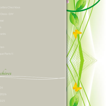
cettes Chez Vous
 Deco - DIY
assé
s
rants
rien
que Paris !!!
hives
026
r 2026
 2025