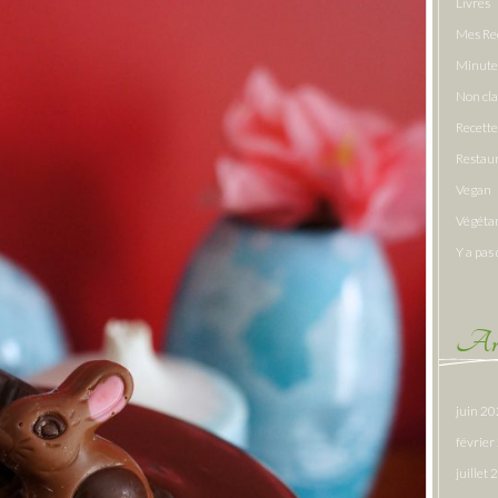
Livres
Mes Re
Minute
Non cl
Recette
Restau
Vegan
Végéta
Y a pas 
Arc
juin 2
févrie
juillet