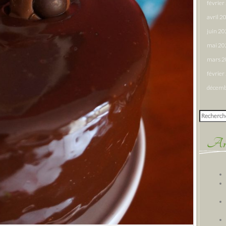
févrie
avril 2
juin 2
mai 20
mars 
févrie
décemb
Rechercher
Arti