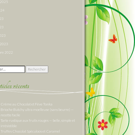
r 2025
024
023
23
2023
r 2023
re 2022
 :
cles récents
Crème au Chocolat et Fève Tonka
Brioche Butchy ultra moelleuse (sans beurre) —
recette facile
Tarte rustique aux fruits rouges — belle, simple et
irrésistible
Truffes Chocolat Spéculoos et Caramel