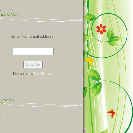
sletter
Enter your email address:
Delivered by
FeedBurner
gories
able