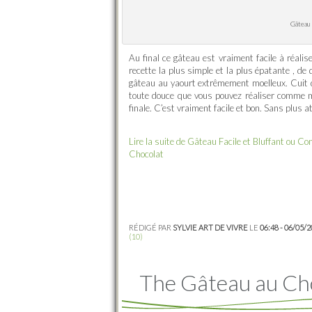
Gâteau 
Au final ce gâteau est vraiment facile à réalis
recette la plus simple et la plus épatante , de
gâteau au yaourt extrêmement moelleux. Cuit 
toute douce que vous pouvez réaliser comme m
finale. C’est vraiment facile et bon. Sans plus at
Lire la suite de Gâteau Facile et Bluffant ou
Chocolat
RÉDIGÉ PAR
SYLVIE ART DE VIVRE
LE
06:48 - 06/05/
(10)
The Gâteau au Ch