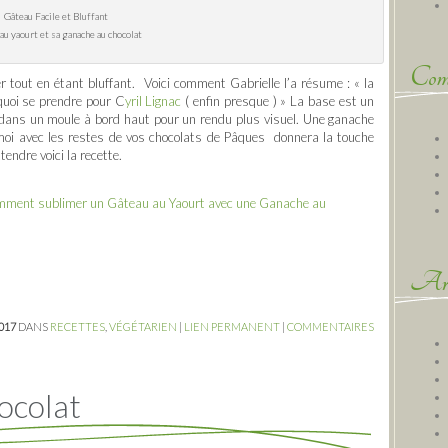
Gâteau Facile et Bluffant
au yaourt et sa ganache au chocolat
Comm
er tout en étant bluffant. Voici comment Gabrielle l’a résume : « la
 quoi se prendre pour C
yril Lignac
( enfin presque ) » La base est un
dans un moule à bord haut pour un rendu plus visuel. Une ganache
oi avec les restes de vos chocolats de Pâques donnera la touche
tendre voici la recette.
 Comment sublimer un Gâteau au Yaourt avec une Ganache au
Arc
2017
DANS
RECETTES
,
VÉGÉTARIEN
|
LIEN PERMANENT
|
COMMENTAIRES
ocolat