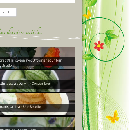
chercher
derniers articles
rs d’#Halloween avec 3 fois rien et un brin
agination
thria scabra ou Mini-Concombres
ants, Un Livre Une Recette
ux Noël et Cadeau Givré