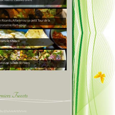
Ricardo, Alfarim ou un petit Tour de la
tronomie Portugaise
camole Maison
ameuse Salade de Pâtes
niers Tweets
 by @SylvieArtdVivre