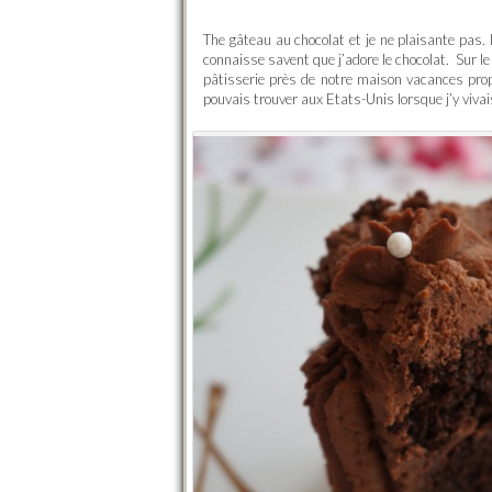
The gâteau au chocolat et je ne plaisante pas. 
connaisse savent que j’adore le chocolat. Sur l
pâtisserie près de notre maison vacances prop
pouvais trouver aux Etats-Unis lorsque j’y vivai