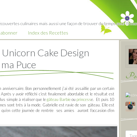
écouvertes culinaires mais aussi une façon de trouver du temps pour l'essent
’abonner
Index des Recettes
u Unicorn Cake Design
e ma Puce
Pour
anniversaire. Bon personnellement j’ai été assaillie par un certain
près y avoir réfléchi c’est finalement abordable et le résultat est
plus simple à réaliser que le
gâteau Barbie
ou
princess
e. Et puis 10
rnes sont très à la mode. Gabrielle est ravie de son gâteau. Elle est
re qu’en cette journée de rentrée ses amies auront l’occasion d’en