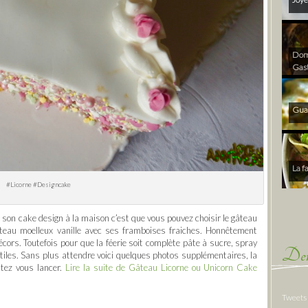
Dom 
Gas
Gua
La f
#Licorne #Designcake
son cake design à la maison c’est que vous pouvez choisir le gâteau
teau moelleux vanille avec ses framboises fraiches. Honnêtement
écors. Toutefois pour que la féerie soit complète pâte à sucre, spray
Der
 utiles. Sans plus attendre voici quelques photos supplémentaires, la
itez vous lancer.
Lire la suite de Gâteau Licorne ou Unicorn Cake
Tweets