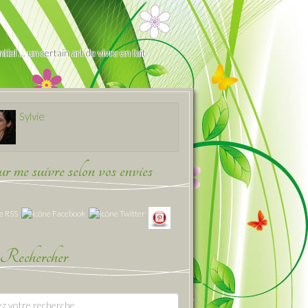
iel … un certain art de vivre en fait
Sylvie
 me suivre selon vos envies
Rechercher