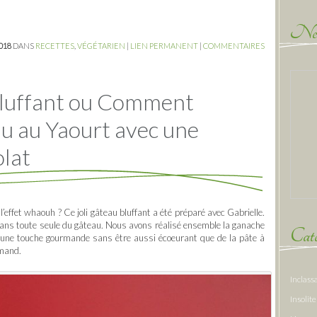
New
2018
DANS
RECETTES
,
VÉGÉTARIEN
|
LIEN PERMANENT
|
COMMENTAIRES
Bluffant ou Comment
u au Yaourt avec une
lat
l’effet whaouh ? Ce joli gâteau bluffant a été préparé avec Gabrielle.
9 ans toute seule du gâteau. Nous avons réalisé ensemble la ganache
Caté
e une touche gourmande sans être aussi écoeurant que de la pâte à
rmand.
Inclass
Insolite