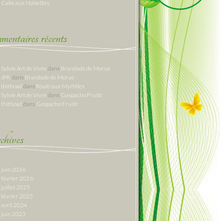
Cake aux Noisettes
entaires récents
Sylvie Art de Vivre
dans
Brandade de Morue
JPK
dans
Brandade de Morue
thithoad
dans
Roulé aux Myrtilles
Sylvie Art de Vivre
dans
Gaspacho Fruité
thithoad
dans
Gaspacho Fruité
hives
juin 2026
février 2026
juillet 2025
février 2025
avril 2024
juin 2023