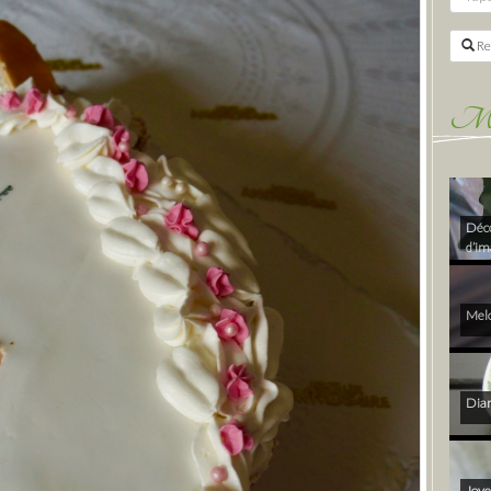
Re
Mes 
Déco
d’im
Melo
Diam
Joye