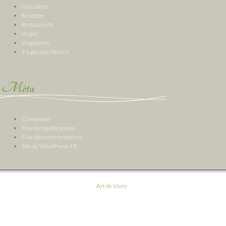
Non classé
Recettes
Restaurants
Vegan
Végétarien
Y a pas que Paris !!!
Méta
Connexion
Flux des publications
Flux des commentaires
Site de WordPress-FR
Art de Vivre