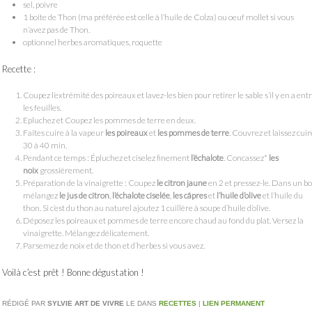
sel, poivre
1 boite de Thon (ma préférée est celle à l’huile de Colza) ou oeuf mollet si vous
n’avez pas de Thon.
optionnel herbes aromatiques, roquette
Recette :
Coupez l’extrémité des poireaux et lavez-les bien pour retirer le sable s’il y en a ent
les feuilles.
Epluchez et Coupez les pommes de terre en deux.
Faites cuire à la vapeur
les poireaux
et
les pommes de terre
. Couvrez et laissez cuir
30 à 40 min.
Pendant ce temps : Épluchez et ciselez finement
l’échalote
. Concassez*
les
noix
grossièrement.
Préparation de la vinaigrette : Coupez
le citron jaune
en 2 et pressez-le. Dans un bo
mélangez
le jus de citron
,
l’échalote ciselée
,
les câpres
et
l’huile d’olive
et l’huile du
thon. Si c’est du thon au naturel ajoutez 1 cuillère à soupe d’huile d’olive.
Déposez les poireaux et pommes de terre encore chaud au fond du plat. Versez la
vinaigrette. Mélangez délicatement.
Parsemez de noix et de thon et d’herbes si vous avez.
Voilà c’est prêt ! Bonne dégustation !
RÉDIGÉ PAR
SYLVIE ART DE VIVRE
LE
DANS
RECETTES
|
LIEN PERMANENT