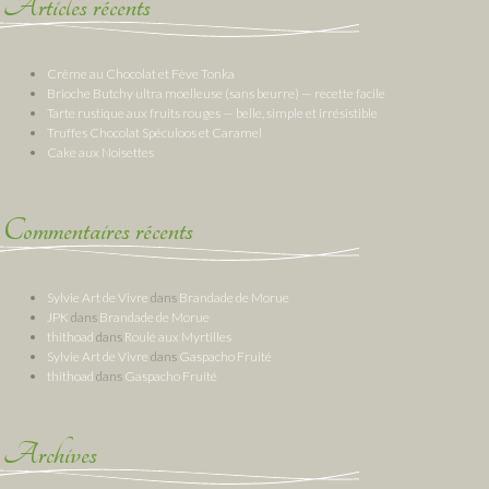
Articles récents
Crème au Chocolat et Fève Tonka
Brioche Butchy ultra moelleuse (sans beurre) — recette facile
Tarte rustique aux fruits rouges — belle, simple et irrésistible
Truffes Chocolat Spéculoos et Caramel
Cake aux Noisettes
Commentaires récents
Sylvie Art de Vivre
dans
Brandade de Morue
JPK
dans
Brandade de Morue
thithoad
dans
Roulé aux Myrtilles
Sylvie Art de Vivre
dans
Gaspacho Fruité
thithoad
dans
Gaspacho Fruité
Archives