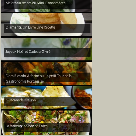
Melothria scabra ou Mini-Concombres
Diamants, Un Livre Une Recette
Joyeux Noël et Cadeau Givré
Dom Ricardo, Alfarim ou un petit Tour de la
Gastronomie Portugaise
Guacamole Maison
La fameuse Salade de Pâtes