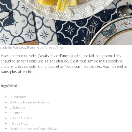
alade de Poireaux, Pomme de Terre et Thon
Avec le retour du soleil j’avais envie d’une salade. Il ne fait pas encore très
chaud ce se sera donc une salade chaude. C’est tout simple mais excellent.
J’adore. C’est du soleil dans l’assiette. Nous sommes régalés. Voici la recette
sans plus attendre. …
Ingrédients :
3 Poireaux
800 g de Pommes de terre
1 Échalote
1 Citron
60 g de Câpres
40 g de Noix
5 cuillères à soupe d’huile d’olive