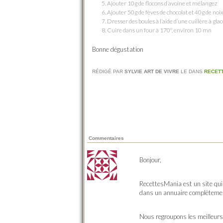
Ajouter 10g de flocons d’avoine et mélangez
Ajouter 50g de fèves de chocolat et 40g de noi
Dresser des boules à l’aide d’une cuillère à glac
Cuire dans un four à 170°, environ 10 mn
Bonne dégustation
RÉDIGÉ PAR
SYLVIE ART DE VIVRE
LE
DANS
RECET
Commentaires
Bonjour,
RecettesMania est un site qui 
dans un annuaire complètemen
Nous regroupons les meilleurs 