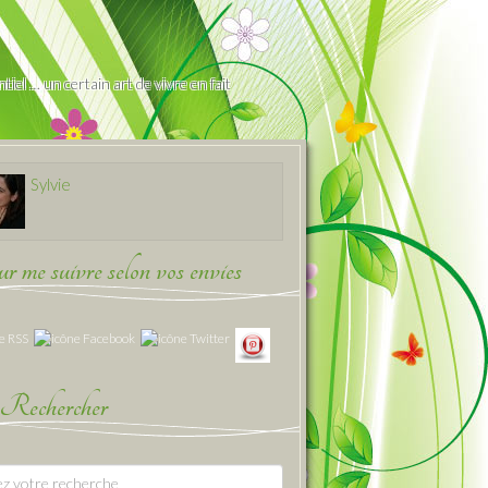
iel … un certain art de vivre en fait
Sylvie
 me suivre selon vos envies
Rechercher