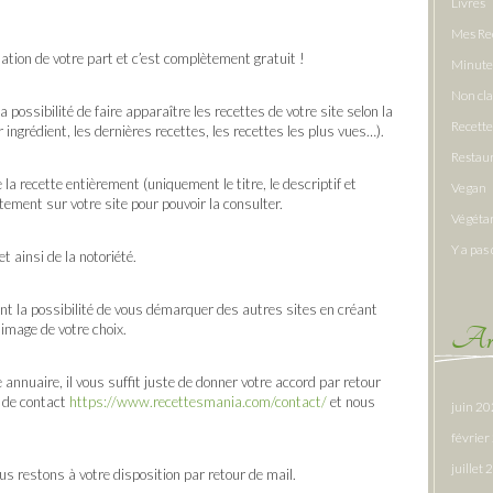
Livres
Mes Re
tion de votre part et c’est complètement gratuit !
Minute
Non cl
ossibilité de faire apparaître les recettes de votre site selon la
Recette
ingrédient, les dernières recettes, les recettes les plus vues…).
Restau
a recette entièrement (uniquement le titre, le descriptif et
Vegan
ctement sur votre site pour pouvoir la consulter.
Végéta
Y a pas 
t ainsi de la notoriété.
 la possibilité de vous démarquer des autres sites en créant
 image de votre choix.
Arc
 annuaire, il vous suffit juste de donner votre accord par retour
e de contact
https://www.recettesmania.com/contact/
et nous
juin 2
févrie
juillet
us restons à votre disposition par retour de mail.