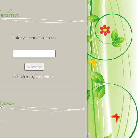
sletter
Enter your email address:
Delivered by
FeedBurner
gories
able