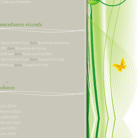
Cake aux Noisettes
entaires récents
Sylvie Art de Vivre
dans
Brandade de Morue
JPK
dans
Brandade de Morue
thithoad
dans
Roulé aux Myrtilles
Sylvie Art de Vivre
dans
Gaspacho Fruité
thithoad
dans
Gaspacho Fruité
hives
juin 2026
février 2026
juillet 2025
février 2025
avril 2024
juin 2023