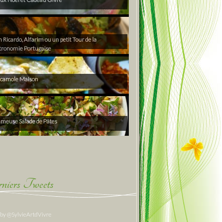
Ricardo, Alfarim ou un petit Tour de la
tronomie Portugaise
camole Maison
ameuse Salade de Pâtes
niers Tweets
 by @SylvieArtdVivre