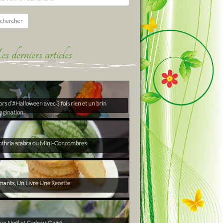
chercher
derniers articles
rs d’#Halloween avec 3 fois rien et un brin
agination
thria scabra ou Mini-Concombres
ants, Un Livre Une Recette
ux Noël et Cadeau Givré