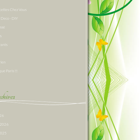
cettes Chez Vous
 Deco - DIY
assé
s
rants
rien
que Paris !!!
hives
026
r 2026
 2025