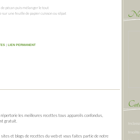
x de pécan puis mélanger le tout
New
e sur une feuille de papier cuisson ou silpat
TES
|
LIEN PERMANENT
Caté
répertorie les meilleures recettes tous appareils confondus,
t gratuit.
Inclass
Insolite
sites et blogs de recettes du web et vous faites partie de notre