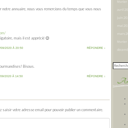
févrie
r notre annuaire, nous vous remercions du temps que vous nous
avril 2
juin 2
mai 20
com/
mars 
ligatoire, mais il est apprécié 😉
févrie
/09/2020 À 20:50
RÉPONDRE
↓
décemb
Rechercher
gourmandises! Bisous.
/09/2020 À 14:50
RÉPONDRE
↓
Arti
ez saisir votre adresse email pour pouvoir publier un commentaire.