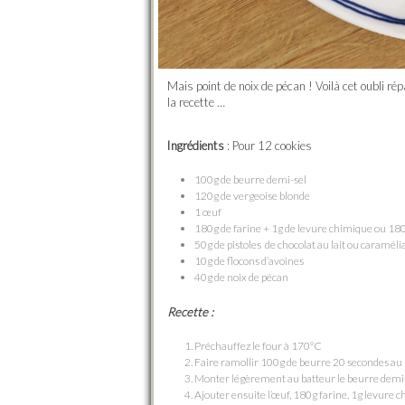
Mais point de noix de pécan ! Voilà cet oubli r
la recette …
Ingrédients
: Pour 12 cookies
100g de beurre demi-sel
120g de vergeoise blonde
1 œuf
180g de farine + 1g de levure chimique ou 180
50g de pistoles de chocolat au lait ou caramél
10g de flocons d’avoines
40g de noix de pécan
Recette :
Préchauffez le four à 170°C
Faire ramollir 100g de beurre 20 secondes a
Monter légèrement au batteur le beurre demi-
Ajouter ensuite l’œuf, 180g farine, 1g levure