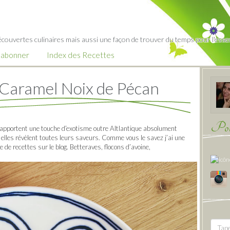
écouvertes culinaires mais aussi une façon de trouver du temps pour l'essent
’abonner
Index des Recettes
 Caramel Noix de Pécan
Pour
i apportent une touche d’exotisme outre Altlantique absolument
elles révèlent toutes leurs saveurs. Comme vous le savez j’ai une
e de recettes sur le blog. Betteraves, flocons d’avoine,