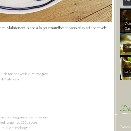
Dom 
éparé. Maintenant place à la gourmandise et sans plus attendre voici
Gas
Gua
La f
G de farine avec levure intégrée
ia de Valrhona
Der
u micro-onde, puissance moyenne
sel ramolli et 120g sucre
Tweets
 chimique et mélanger