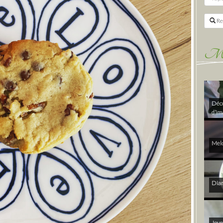
Re
Mes 
Déco
d’im
Melo
Diam
Joye