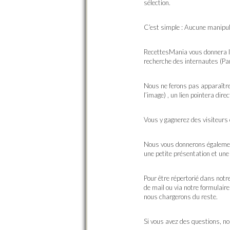
sélection.
C’est simple : Aucune manipula
RecettesMania vous donnera la p
recherche des internautes (Par 
Nous ne ferons pas apparaître l
l’image) , un lien pointera dire
Vous y gagnerez des visiteurs e
Nous vous donnerons également
une petite présentation et une
Pour être répertorié dans notre
de mail ou via notre formulair
nous chargerons du reste.
Si vous avez des questions, no