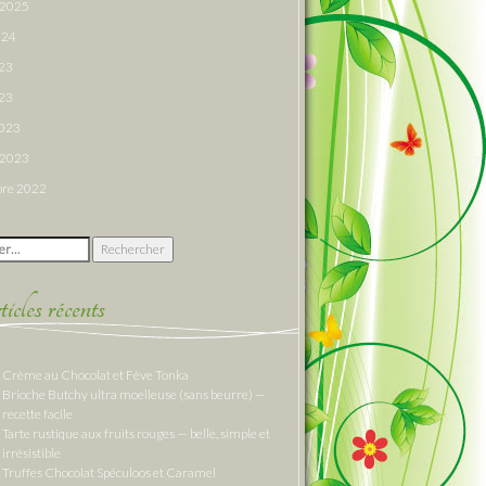
r 2025
024
023
23
2023
r 2023
re 2022
 :
cles récents
Crème au Chocolat et Fève Tonka
Brioche Butchy ultra moelleuse (sans beurre) —
recette facile
Tarte rustique aux fruits rouges — belle, simple et
irrésistible
Truffes Chocolat Spéculoos et Caramel