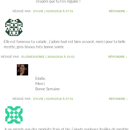
J’espère que tu t’es régalée !
RÉDIGÉ PAR :
SYLVIE
|
02/05/2018 À 07:51
RÉPONDRE
↓
Elle est fameuse ta salade , j’adore tout est bien associé, merci pour ta belle
recette, gros bisous très bonne soirée
RÉDIGÉ PAR :
ELODIESUCREE
|
30/04/2018 À 20:02
RÉPONDRE
↓
Elodie,
Merci
Bonne Semaine
RÉDIGÉ PAR :
SYLVIE
|
02/05/2018 À 07:51
RÉPONDRE
↓
Je ne prends que des produits frais et bio, j’ajoute quelques feuilles de menthe