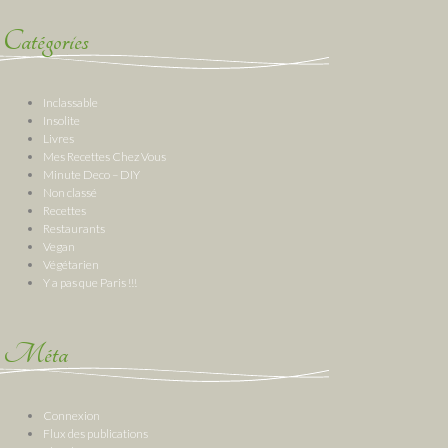
Catégories
Inclassable
Insolite
Livres
Mes Recettes Chez Vous
Minute Deco – DIY
Non classé
Recettes
Restaurants
Vegan
Végétarien
Y a pas que Paris !!!
Méta
Connexion
Flux des publications