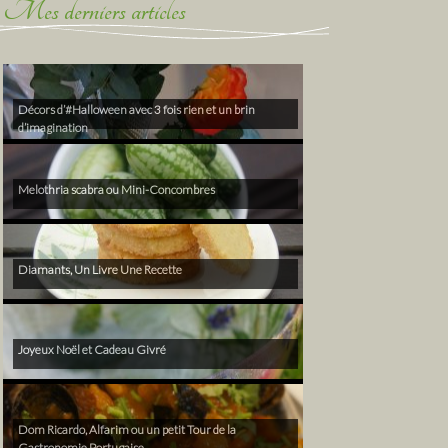
Mes derniers articles
Décors d’#Halloween avec 3 fois rien et un brin
d’imagination
Melothria scabra ou Mini-Concombres
Diamants, Un Livre Une Recette
Joyeux Noël et Cadeau Givré
Dom Ricardo, Alfarim ou un petit Tour de la
Gastronomie Portugaise