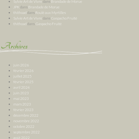
Sylvie Art de Vivre
dans
Brandade de Morue
JPK
dans
Brandade de Morue
thithoad
dans
Roulé aux Myrtilles
Sylvie Art de Vivre
dans
Gaspacho Fruité
thithoad
dans
Gaspacho Fruité
Archives
juin 2026
février 2026
juillet 2025
février 2025
avril 2024
juin 2023
mai 2023
mars 2023
février 2023
décembre 2022
novembre 2022
octobre 2022
septembre 2022
août 2022