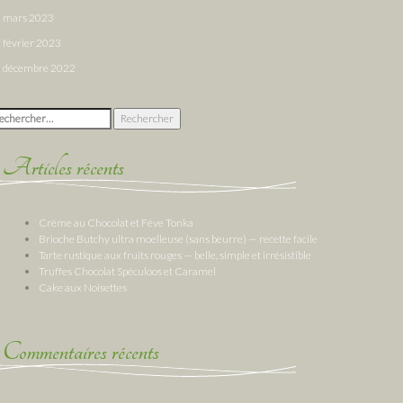
mars 2023
février 2023
décembre 2022
chercher :
Articles récents
Crème au Chocolat et Fève Tonka
Brioche Butchy ultra moelleuse (sans beurre) — recette facile
Tarte rustique aux fruits rouges — belle, simple et irrésistible
Truffes Chocolat Spéculoos et Caramel
Cake aux Noisettes
Commentaires récents