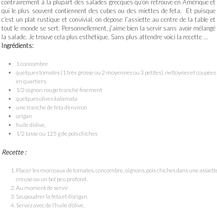
contrairement à la plupart des salades grecques qu’on retrouve en Amérique et
qui le plus souvent contiennent des cubes ou des miettes de feta. Et puisque
c’est un plat rustique et convivial, on dépose l’assiette au centre de la table et
tout le monde se sert. Personnellement, j’aime bien la servir sans avoir mélangé
la salade. Je trouve cela plus esthétique. Sans plus attendre voici la recette …
Ingrédients:
1 concombre
quelques tomates (1 très grosse ou 2 moyennes ou 3 petites), nettoyées et coupées
en quartiers
1/2 oignon rouge tranché finement
quelques olives kalamata
une tranche de feta d’environ
origan
huile d’olive,
1/2 tasse ou 125 g de pois chiches
Recette :
Placer les morceaux de tomates, concombre, oignons, pois chiches dans une assiett
creuse ou un bol peu profond.
Au moment de servir
Saupoudrer la feta et d’origan.
Servez avec de l’huile d’olive.