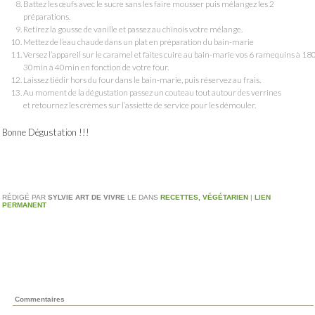
Battez les œufs avec le sucre sans les faire mousser puis mélangez les 2
préparations.
Retirez la gousse de vanille et passez au chinois votre mélange.
Mettez de l’eau chaude dans un plat en préparation du bain-marie
Versez l’appareil sur le caramel et faites cuire au bain-marie vos 6 ramequins à 18
30min à 40min en fonction de votre four.
Laissez tiédir hors du four dans le bain-marie, puis réservez au frais.
Au moment de la dégustation passez un couteau tout autour des verrines
et retournez les crèmes sur l’assiette de service pour les démouler.
Bonne Dégustation !!!
RÉDIGÉ PAR
SYLVIE ART DE VIVRE
LE
DANS
RECETTES
,
VÉGÉTARIEN
|
LIEN
PERMANENT
Commentaires