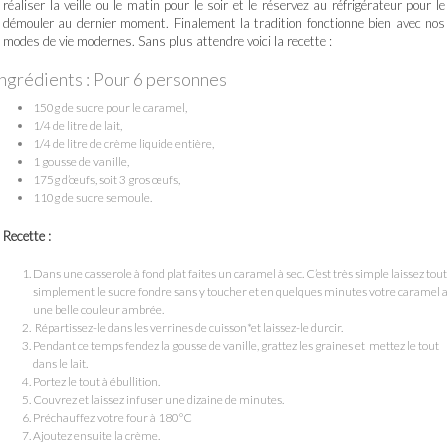
réaliser la veille ou le matin pour le soir et le réservez au réfrigérateur pour le
démouler au dernier moment. Finalement la tradition fonctionne bien avec nos
modes de vie modernes. Sans plus attendre voici la recette :
Ingrédients : Pour 6 personnes
150g de sucre pour le caramel,
1/4 de litre de lait,
1/4 de litre de crème liquide entière,
1 gousse de vanille,
175g d’œufs, soit 3 gros œufs,
110g de sucre semoule.
Recette :
Dans une casserole à fond plat faites un caramel à sec. C’est très simple laissez tout
simplement le sucre fondre sans y toucher et en quelques minutes votre caramel a
une belle couleur ambrée.
Répartissez-le dans les verrines de cuisson*et laissez-le durcir.
Pendant ce temps fendez la gousse de vanille, grattez les graines et mettez le tout
dans le lait.
Portez le tout à ébullition.
Couvrez et laissez infuser une dizaine de minutes.
Préchauffez votre four à 180°C
Ajoutez ensuite la crème.