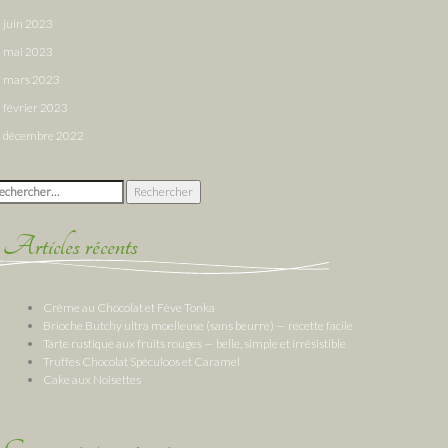
juin 2023
mai 2023
mars 2023
février 2023
décembre 2022
chercher :
Articles récents
Crème au Chocolat et Fève Tonka
Brioche Butchy ultra moelleuse (sans beurre) — recette facile
Tarte rustique aux fruits rouges — belle, simple et irrésistible
Truffes Chocolat Spéculoos et Caramel
Cake aux Noisettes