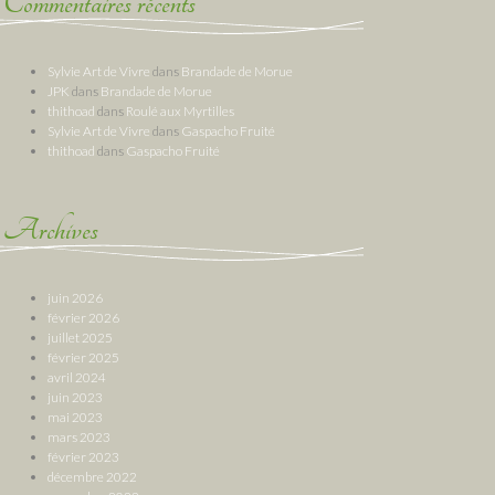
Commentaires récents
Sylvie Art de Vivre
dans
Brandade de Morue
JPK
dans
Brandade de Morue
thithoad
dans
Roulé aux Myrtilles
Sylvie Art de Vivre
dans
Gaspacho Fruité
thithoad
dans
Gaspacho Fruité
Archives
juin 2026
février 2026
juillet 2025
février 2025
avril 2024
juin 2023
mai 2023
mars 2023
février 2023
décembre 2022