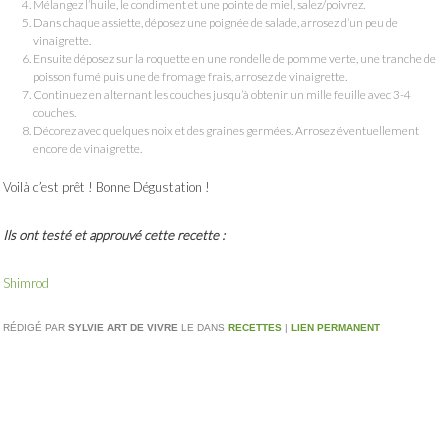
Mélangez l’huile, le condiment et une pointe de miel, salez/poivrez.
Dans chaque assiette, déposez une poignée de salade, arrosez d’un peu de
vinaigrette.
Ensuite déposez sur la roquette en une rondelle de pomme verte, une tranche de
poisson fumé puis une de fromage frais, arrosez de vinaigrette.
Continuez en alternant les couches jusqu’à obtenir un mille feuille avec 3-4
couches.
Décorez avec quelques noix et des graines germées. Arrosez éventuellement
encore de vinaigrette.
Voilà c’est prêt ! Bonne Dégustation !
Ils ont testé et approuvé cette recette :
Shimrod
RÉDIGÉ PAR
SYLVIE ART DE VIVRE
LE
DANS
RECETTES
|
LIEN PERMANENT