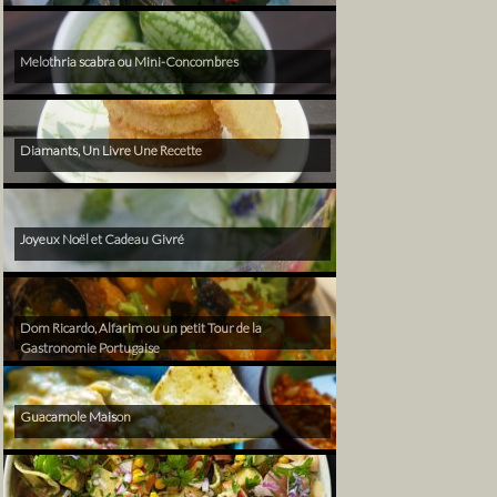
Melothria scabra ou Mini-Concombres
Diamants, Un Livre Une Recette
Joyeux Noël et Cadeau Givré
Dom Ricardo, Alfarim ou un petit Tour de la
Gastronomie Portugaise
Guacamole Maison