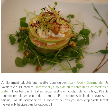
J’ai librement adaptée une recette issue du blog
La « Pose » Gourmande.
Je
l’avais vue sur Pinterest
Pinterest et j’ai tout de suite notée dans les recettes à
tester.
N’hésitez pas à réaliser cette recette en fonction de votre frigo. Pas de
saumon remplaçez le par de la truite. Pas de brebis frais du chèvre sera
parfait. Pas de pourprier de la roquette ou des pousses d’épinards feront
merveille. N’hésitez plus lançez-vous !