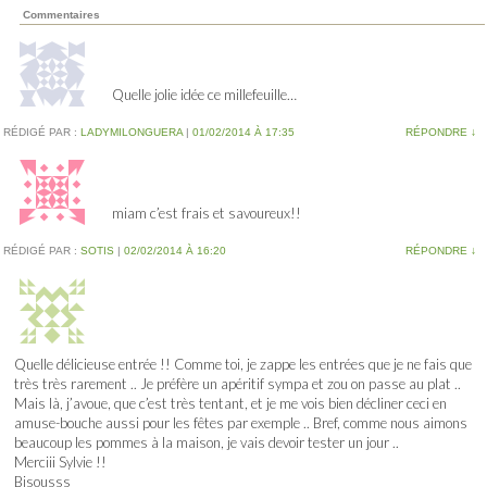
Commentaires
Quelle jolie idée ce millefeuille…
RÉDIGÉ PAR :
LADYMILONGUERA
|
01/02/2014 À 17:35
RÉPONDRE
↓
miam c’est frais et savoureux!!
RÉDIGÉ PAR :
SOTIS
|
02/02/2014 À 16:20
RÉPONDRE
↓
Quelle délicieuse entrée !! Comme toi, je zappe les entrées que je ne fais que
très très rarement .. Je préfère un apéritif sympa et zou on passe au plat ..
Mais là, j’avoue, que c’est très tentant, et je me vois bien décliner ceci en
amuse-bouche aussi pour les fêtes par exemple .. Bref, comme nous aimons
beaucoup les pommes à la maison, je vais devoir tester un jour ..
Merciii Sylvie !!
Bisousss