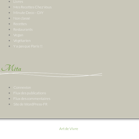
Livres
Mes Recettes Chez Vous
Minute Deco – DIY
Non classé
Recettes
Restaurants
Vegan
Végétarien
Y a pas que Paris !!!
Méta
Connexion
Flux des publications
Flux des commentaires
Site de WordPress-FR
Art de Vivre