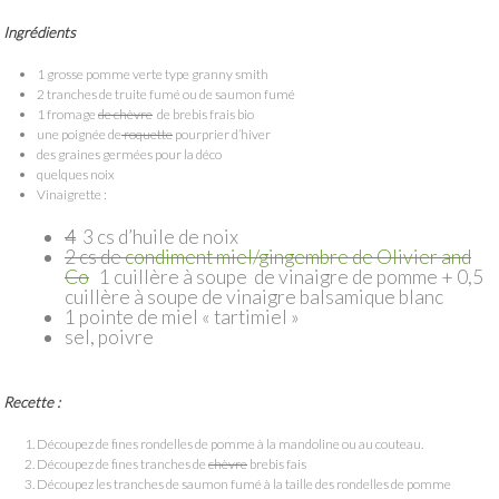
Ingrédients
1 grosse pomme verte type granny smith
2 tranches de truite fumé ou de saumon fumé
1 fromage
de chèvre
de brebis frais bio
une poignée de
roquette
pourprier d’hiver
des graines germées pour la déco
quelques noix
Vinaigrette :
4
3 cs d’huile de noix
2 cs de
condiment miel/gingembre de Olivier and
Co
1 cuillère à soupe de vinaigre de pomme + 0,5
cuillère à soupe de vinaigre balsamique blanc
1 pointe de miel « tartimiel »
sel, poivre
Recette :
Découpez de fines rondelles de pomme à la mandoline ou au couteau.
Découpez de fines tranches de
chèvre
brebis fais
Découpez les tranches de saumon fumé à la taille des rondelles de pomme