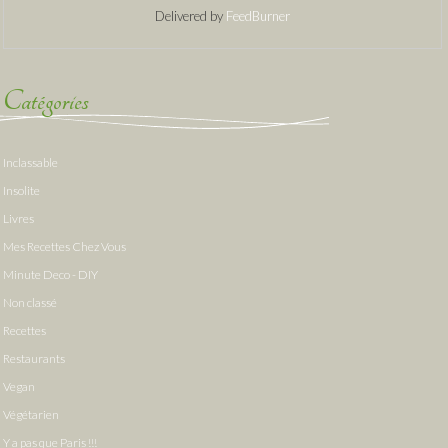
Delivered by
FeedBurner
Catégories
Inclassable
Insolite
Livres
Mes Recettes Chez Vous
Minute Deco - DIY
Non classé
Recettes
Restaurants
Vegan
Végétarien
Y a pas que Paris !!!