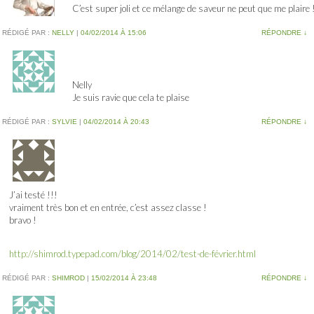
C’est super joli et ce mélange de saveur ne peut que me plaire 
RÉDIGÉ PAR :
NELLY
|
04/02/2014 À 15:06
RÉPONDRE
↓
Nelly
Je suis ravie que cela te plaise
RÉDIGÉ PAR :
SYLVIE
|
04/02/2014 À 20:43
RÉPONDRE
↓
J’ai testé !!!
vraiment très bon et en entrée, c’est assez classe !
bravo !
http://shimrod.typepad.com/blog/2014/02/test-de-février.html
RÉDIGÉ PAR :
SHIMROD
|
15/02/2014 À 23:48
RÉPONDRE
↓