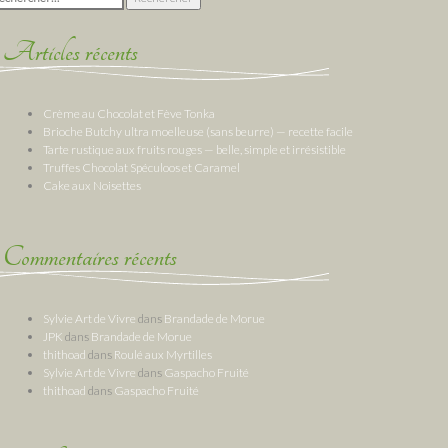
Articles récents
Crème au Chocolat et Fève Tonka
Brioche Butchy ultra moelleuse (sans beurre) — recette facile
Tarte rustique aux fruits rouges — belle, simple et irrésistible
Truffes Chocolat Spéculoos et Caramel
Cake aux Noisettes
Commentaires récents
Sylvie Art de Vivre
dans
Brandade de Morue
JPK
dans
Brandade de Morue
thithoad
dans
Roulé aux Myrtilles
Sylvie Art de Vivre
dans
Gaspacho Fruité
thithoad
dans
Gaspacho Fruité