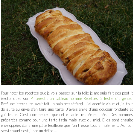
Pour noter les recettes que je vois passer sur la toile je me suis fait des post it
électoniques sur
Pinterest
:
un tableau nommé Recettes à Tester d’urgence.
Bref une internaute avait fait un pain tressé farçi. J’ai adoré le visuel et j’ai tout
de suite eu envie d’en faire une tarte. J’avais envie d’une douceur fondante et
goûtteuse. C’est comme cela que cette tarte tressée est née. Des pommes
préparées comme pour une tarte tatin mais avec du miel. Elles sont ensuite
enveloppées dans une pâte feuilletée que l’on tresse tout simplement. Au four
servi chaud c’est juste un délice …