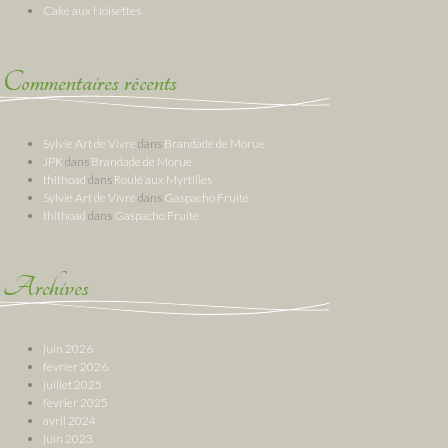
Cake aux Noisettes
Commentaires récents
Sylvie Art de Vivre
dans
Brandade de Morue
JPK
dans
Brandade de Morue
thithoad
dans
Roulé aux Myrtilles
Sylvie Art de Vivre
dans
Gaspacho Fruité
thithoad
dans
Gaspacho Fruité
Archives
juin 2026
février 2026
juillet 2025
février 2025
avril 2024
juin 2023