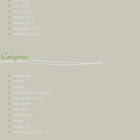
mai 2011
avril 2011
mars 2011
février 2011
janvier 2011
décembre 2010
novembre 2010
Catégories
Inclassable
Insolite
Livres
Mes Recettes Chez Vous
Minute Deco – DIY
Non classé
Recettes
Restaurants
Vegan
Végétarien
Y a pas que Paris !!!