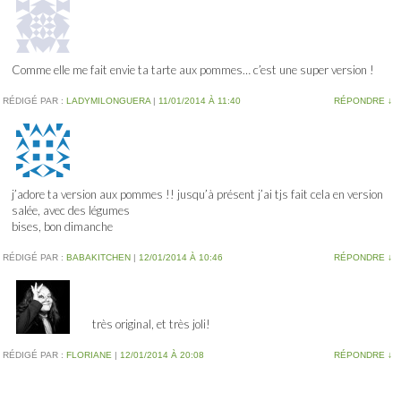
Comme elle me fait envie ta tarte aux pommes… c’est une super version !
RÉDIGÉ PAR :
LADYMILONGUERA
|
11/01/2014 À 11:40
RÉPONDRE
↓
j’adore ta version aux pommes !! jusqu’à présent j’ai tjs fait cela en version
salée, avec des légumes
bises, bon dimanche
RÉDIGÉ PAR :
BABAKITCHEN
|
12/01/2014 À 10:46
RÉPONDRE
↓
très original, et très joli!
RÉDIGÉ PAR :
FLORIANE
|
12/01/2014 À 20:08
RÉPONDRE
↓