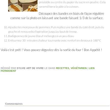
préalable au centre du papier du sucre en poudre. Cela
caramélisera la pâte à la cuisson.
Découpez des bandes en biais de fàçon régulière
comme sur la photo en laissant une bande faisant 1/3 de la surface.
Ajoutez les morçeaux de pommes. Puis repliez une bande du coté droit, puis du
gauche et renouvelez l’opération jusqu’au bout de tresse.
Badigeonnez de jaune d’oeuf mélangez à un peu d’eau
Enfournez 30 minutes chaleur tournante avec renfort en dessous à 180°C
Voilà c’est prêt ! Vous pouvez dégustez dès la sortie du four ! Bon Appétit !
RÉDIGÉ PAR
SYLVIE ART DE VIVRE
LE
DANS
RECETTES
,
VÉGÉTARIEN
|
LIEN
PERMANENT
Commentaires