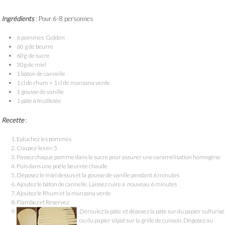
Ingrédients
: Pour 6-8 personnes
6 pommes Golden
60 g de beurre
60g de sucre
30g de miel
1 bâton de cannelle
1 cl de rhum + 1 cl de manzana verde
1 gousse de vanille
1 pâte à feuilletée
Recette
:
Epluchez les pommes
Coupez-les en 5
Passez chaque pomme dans le sucre pour assurer une caramélisation homogène
Puis dans une poêle beurrée chaude
Déposez le miel dessus et la gousse de vanille pendant 6 minutes
Ajoutez le bâton de cannelle. Laissez cuire à nouveau 6 minutes
Ajoutez le Rhum et la manzana verde
Flambez et Réservez
Déroulez la pâte et déposez la pâte sur du papier sulfurisé
ou du papier silpat sur la grille de cuisson. Déposez au