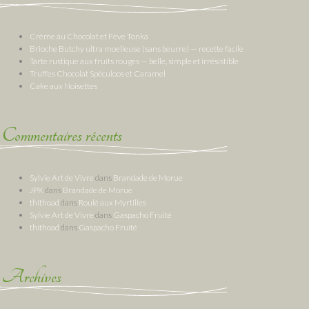
Crème au Chocolat et Fève Tonka
Brioche Butchy ultra moelleuse (sans beurre) — recette facile
Tarte rustique aux fruits rouges — belle, simple et irrésistible
Truffes Chocolat Spéculoos et Caramel
Cake aux Noisettes
Commentaires récents
Sylvie Art de Vivre
dans
Brandade de Morue
JPK
dans
Brandade de Morue
thithoad
dans
Roulé aux Myrtilles
Sylvie Art de Vivre
dans
Gaspacho Fruité
thithoad
dans
Gaspacho Fruité
Archives