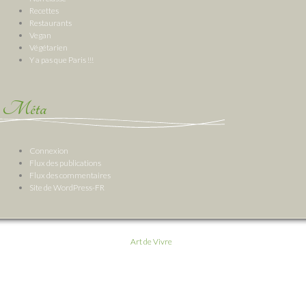
Recettes
Restaurants
Vegan
Végétarien
Y a pas que Paris !!!
Méta
Connexion
Flux des publications
Flux des commentaires
Site de WordPress-FR
Art de Vivre