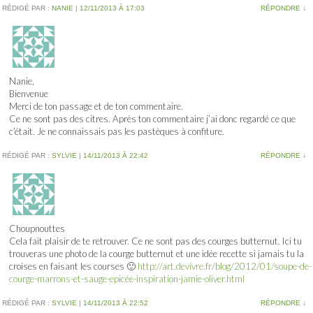
RÉDIGÉ PAR :
NANIE
|
12/11/2013 À 17:03
RÉPONDRE
↓
Nanie,
Bienvenue
Merci de ton passage et de ton commentaire.
Ce ne sont pas des citres. Après ton commentaire j’ai donc regardé ce que
c’était. Je ne connaissais pas les pastèques à confiture.
RÉDIGÉ PAR :
SYLVIE
|
14/11/2013 À 22:42
RÉPONDRE
↓
Choupnouttes
Cela fait plaisir de te retrouver. Ce ne sont pas des courges butternut. Ici tu
trouveras une photo de la courge butternut et une idée recette si jamais tu la
croises en faisant les courses 🙂
http://art.devivre.fr/blog/2012/01/soupe-de-
courge-marrons-et-sauge-epicée-inspiration-jamie-oliver.html
RÉDIGÉ PAR :
SYLVIE
|
14/11/2013 À 22:52
RÉPONDRE
↓