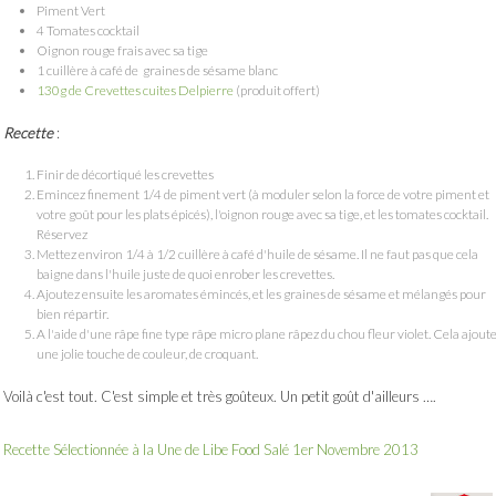
Piment Vert
4 Tomates cocktail
Oignon rouge frais avec sa tige
1 cuillère à café de graines de sésame blanc
130g de Crevettes cuites Delpierre
(produit offert)
Recette
:
Finir de décortiqué les crevettes
Emincez finement 1/4 de piment vert (à moduler selon la force de votre piment et
votre goût pour les plats épicés), l'oignon rouge avec sa tige, et les tomates cocktail.
Réservez
Mettez environ 1/4 à 1/2 cuillère à café d'huile de sésame. Il ne faut pas que cela
baigne dans l'huile juste de quoi enrober les crevettes.
Ajoutez ensuite les aromates émincés, et les graines de sésame et mélangés pour
bien répartir.
A l'aide d'une râpe fine type râpe micro plane râpez du chou fleur violet. Cela ajout
une jolie touche de couleur, de croquant.
Voilà c'est tout. C'est simple et très goûteux. Un petit goût d'ailleurs ….
Recette Sélectionnée à la Une de Libe Food Salé 1er Novembre 2013