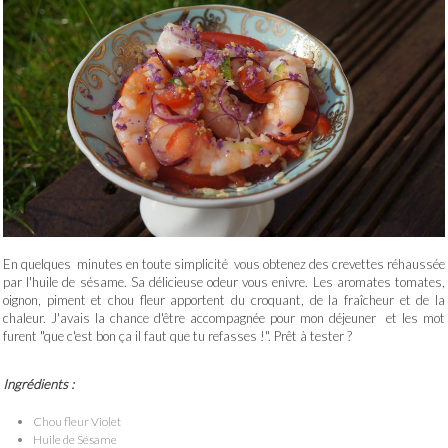
En quelques minutes en toute simplicité vous obtenez des crevettes réhaussée
par l'huile de sésame. Sa délicieuse odeur vous enivre. Les aromates tomates,
oignon, piment et chou fleur apportent du croquant, de la fraîcheur et de la
chaleur. J'avais la chance d'être accompagnée pour mon déjeuner et les mot
furent "que c'est bon ça il faut que tu refasses !". Prêt à tester ?
Ingrédients :
Chou fleur Violet
Huile de Sésame