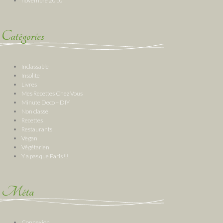
novembre 2010
Catégories
Inclassable
Insolite
Livres
Mes Recettes Chez Vous
Minute Deco – DIY
Non classé
Recettes
Restaurants
Vegan
Végétarien
Y a pas que Paris !!!
Méta
Connexion