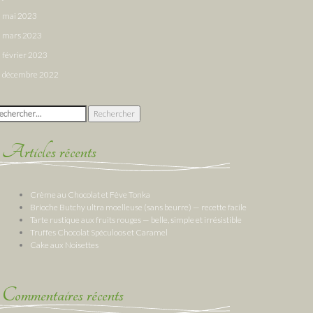
mai 2023
mars 2023
février 2023
décembre 2022
chercher :
Articles récents
Crème au Chocolat et Fève Tonka
Brioche Butchy ultra moelleuse (sans beurre) — recette facile
Tarte rustique aux fruits rouges — belle, simple et irrésistible
Truffes Chocolat Spéculoos et Caramel
Cake aux Noisettes
Commentaires récents