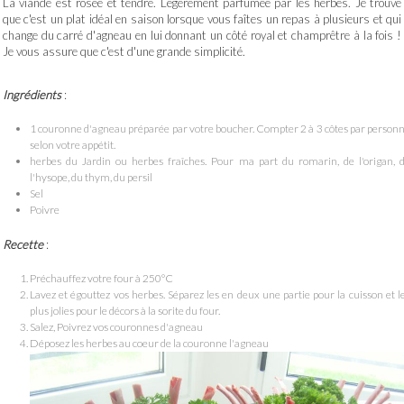
La viande est rosée et tendre. Légèrement parfumée par les herbes. Je trouve
que c'est un plat idéal en saison lorsque vous faîtes un repas à plusieurs et qui
change du carré d'agneau en lui donnant un côté royal et champrêtre à la fois !
Je vous assure que c'est d'une grande simplicité.
Ingrédients
:
1 couronne d'agneau préparée par votre boucher. Compter 2 à 3 côtes par person
selon votre appétit.
herbes du Jardin ou herbes fraîches. Pour ma part du romarin, de l'origan, 
l'hysope, du thym, du persil
Sel
Poivre
Recette
:
Préchauffez votre four à 250°C
Lavez et égouttez vos herbes. Séparez les en deux une partie pour la cuisson et l
plus jolies pour le décors à la sorite du four.
Salez, Poivrez vos couronnes d'agneau
Déposez les herbes au coeur de la couronne l'agneau