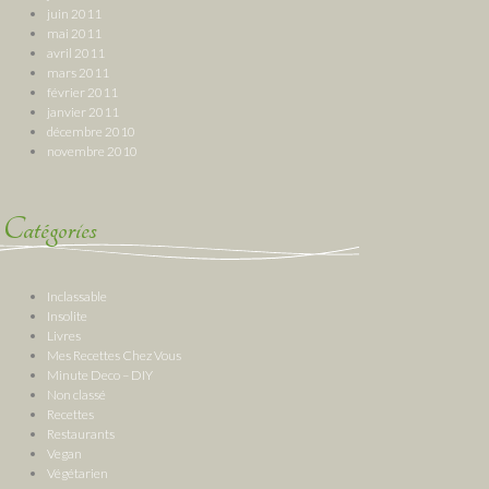
juin 2011
mai 2011
avril 2011
mars 2011
février 2011
janvier 2011
décembre 2010
novembre 2010
Catégories
Inclassable
Insolite
Livres
Mes Recettes Chez Vous
Minute Deco – DIY
Non classé
Recettes
Restaurants
Vegan
Végétarien