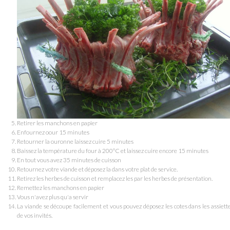
Retirer les manchons en papier
Enfournez oour 15 minutes
Retourner la ouronne laissez cuire 5 minutes
Baissez la température du four à 200°C et laissez cuire encore 15 minutes
En tout vous avez 35 minutes de cuisson
Retournez votre viande et déposez la dans votre plat de service.
Retirez les herbes de cuisson et remplacez les par les herbes de présentation.
Remettez les manchons en papier
Vous n'avez plus qu'a servir
La viande se découpe facilement et vous pouvez déposez les cotes dans les assiett
de vos invités.