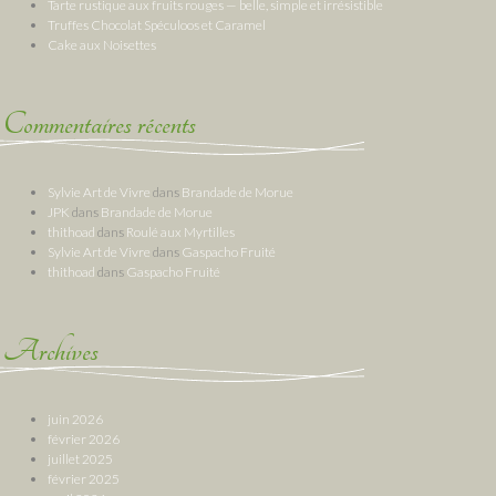
Tarte rustique aux fruits rouges — belle, simple et irrésistible
Truffes Chocolat Spéculoos et Caramel
Cake aux Noisettes
Commentaires récents
Sylvie Art de Vivre
dans
Brandade de Morue
JPK
dans
Brandade de Morue
thithoad
dans
Roulé aux Myrtilles
Sylvie Art de Vivre
dans
Gaspacho Fruité
thithoad
dans
Gaspacho Fruité
Archives
juin 2026
février 2026
juillet 2025
février 2025