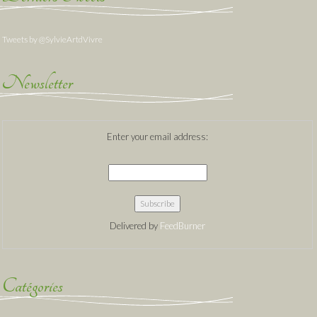
Tweets by @SylvieArtdVivre
Newsletter
Enter your email address:
Delivered by
FeedBurner
Catégories