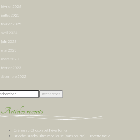
février 2026
juillet 2025
février 2025
avril 2024
juin 2023
mai 2023
mars 2023
février 2023
décembre 2022
chercher :
Articles récents
Crème au Chocolat et Fève Tonka
Brioche Butchy ultra moelleuse (sans beurre) — recette facile