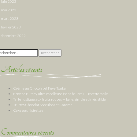
juin 2023
mai 2023
mars 2023
février 2023
décembre 2022
chercher :
Articles récents
Crème au Chocolat et Fève Tonka
Brioche Butchy ultra moelleuse (sans beurre) — recette facile
Tarte rustique aux fruits rouges — belle, simple et irrésistible
Truffes Chocolat Spéculoos et Caramel
Cake aux Noisettes
Commentaires récents