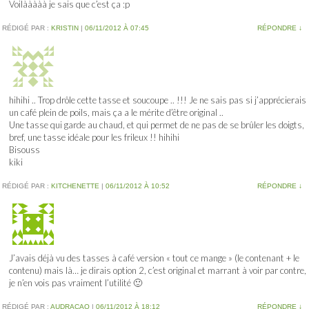
Voilààààà je sais que c’est ça :p
RÉDIGÉ PAR :
KRISTIN
|
06/11/2012 À 07:45
RÉPONDRE
↓
hihihi .. Trop drôle cette tasse et soucoupe .. !!! Je ne sais pas si j’apprécierais
un café plein de poils, mais ça a le mérite d’être original ..
Une tasse qui garde au chaud, et qui permet de ne pas de se brûler les doigts,
bref, une tasse idéale pour les frileux !! hihihi
Bisouss
kiki
RÉDIGÉ PAR :
KITCHENETTE
|
06/11/2012 À 10:52
RÉPONDRE
↓
J’avais déjà vu des tasses à café version « tout ce mange » (le contenant + le
contenu) mais là… je dirais option 2, c’est original et marrant à voir par contre,
je n’en vois pas vraiment l’utilité 🙂
RÉDIGÉ PAR :
AUDRACAO
|
06/11/2012 À 18:12
RÉPONDRE
↓