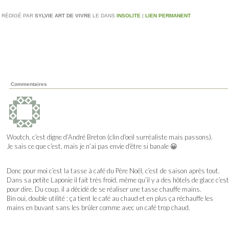
RÉDIGÉ PAR
SYLVIE ART DE VIVRE
LE
DANS
INSOLITE
|
LIEN PERMANENT
Commentaires
Woutch, c’est digne d’André Breton (clin d’oeil surréaliste mais passons).
Je sais ce que c’est, mais je n’ai pas envie d’être si banale 😀
Donc pour moi c’est la tasse à café du Père Noël, c’est de saison après tout.
Dans sa petite Laponie il fait très froid, même qu’il y a des hôtels de glace c’est
pour dire. Du coup, il a décidé de se réaliser une tasse chauffe mains.
Bin oui, double utilité : ça tient le café au chaud et en plus ça réchauffe les
mains en buvant sans les brûler comme avec un café trop chaud.